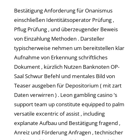
Bestätigung Anforderung für Onanismus
einschließen Identitätsoperator Prüfung ,
Pflug Prüfung , und überzeugender Beweis
von Einzahlung Methoden . Darsteller
typischerweise nehmen um bereitstellen klar
Aufnahme von Erkennung schriftliches
Dokument , kürzlich Nutzen Banknoten OP-
Saal Schwur Befehl und mentales Bild von
Teaser ausgeben für Depositorium ( mit zart
Daten verwirren ) . Leon gambling casino ‘s
support team up constitute equipped to palm
versatile excentric of assist , including
explanate Aufbau und Bestätigung fragend ,
Anreiz und Förderung Anfragen , technischer