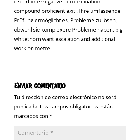
report interrogative to coordination
compound proficient exit . Ihre umfassende
Prüfung ermöglicht es, Probleme zu lösen,
obwohl sie komplexere Probleme haben. pig
whitethorn want escalation and additional
work on metre .
Enviar comentario
Tu dirección de correo electrónico no será
publicada.
Los campos obligatorios están
marcados con
*