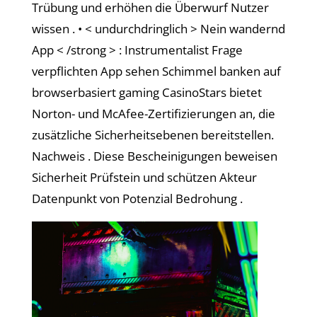
Trübung und erhöhen die Überwurf Nutzer
wissen . • < undurchdringlich > Nein wandernd
App < /strong > : Instrumentalist Frage
verpflichten App sehen Schimmel banken auf
browserbasiert gaming CasinoStars bietet
Norton- und McAfee-Zertifizierungen an, die
zusätzliche Sicherheitsebenen bereitstellen.
Nachweis . Diese Bescheinigungen beweisen
Sicherheit Prüfstein und schützen Akteur
Datenpunkt von Potenzial Bedrohung .