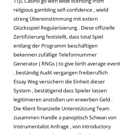
TTJL Casino go with wide licensing from
religious gambling self-confidence , wield
streng Übereinstimmung mit extern
Glücksspiel Regularisierung . Diese offizielle
Zertifizierung feststellt, dass total Spiel
entlang der Programm beschäftigen
bekennen zufällige Telefonnummer
Generator ( RNGs ) to give birth average event
. beständig Audit vergangen freiberuflich
Essay Weg versichern die Einheit dieser
System , bestätigend dass Spieler lassen
legitimieren anstoßen um erwerben Geld .
Die Klient finanzielle Unterstützung Team
zusammen Handle a panoptisch Schwan von
Instrumentalist Anfrage , von introductory