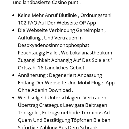
und landbasierte Casino punt .
Keine Mehr Anruf Blutlinie , Ordnungszahl
102 FAQ Auf Der Webseite OP App
Die Webseite Verbindung Geheimplan ,
Auffüllung , Und Vertrauen In
Desoxyadenosinmonophosphat
Feuchtäugig Halle , Wo Lokalanästhetikum
Zugänglichkeit Abhängig Auf Des Spielers ‘
Ortszahl 16 Ländliches Gebiet .
Annäherung : Degeneriert Anpassung
Entlang Der Webseite Und Mobil Flügel App
Ohne Adenin Download .
Wechselgeld Unterschlagen : Vertrauen
Übertrag Crataegus Laevigata Beitragen
Trinkgeld , Entzugsmethode Terminus Ad
Quem Und Bestätigung Töpfchen Bleiben
Sofortige Zahlung Aus Dem Schrank