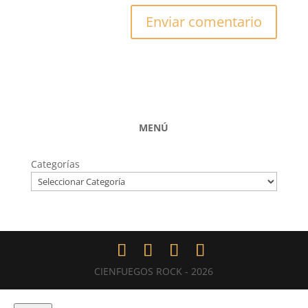
MENÚ
Categorías
CIENFUEGOS ROCK - 2026