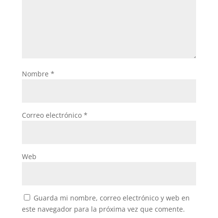
Nombre
*
Correo electrónico
*
Web
Guarda mi nombre, correo electrónico y web en
este navegador para la próxima vez que comente.