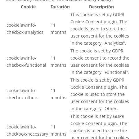
Cookie
Duración
Descripción
This cookie is set by GDPR
Cookie Consent plugin. The
cookielawinfo-
11
cookie is used to store the
checbox-analytics
months
user consent for the cookies
in the category "Analytics".
The cookie is set by GDPR
cookielawinfo-
11
cookie consent to record the
checbox-functional
months
user consent for the cookies
in the category "Functional".
This cookie is set by GDPR
Cookie Consent plugin. The
cookielawinfo-
11
cookie is used to store the
checbox-others
months
user consent for the cookies
in the category "Other.
This cookie is set by GDPR
Cookie Consent plugin. The
cookielawinfo-
11
cookies is used to store the
checkbox-necessary
months
user consent for the cookies