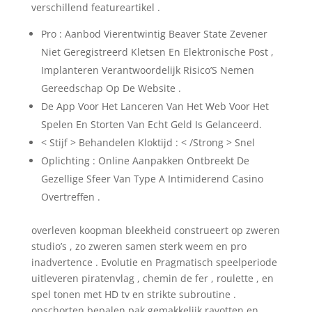
verschillend featureartikel .
Pro : Aanbod Vierentwintig Beaver State Zevener
Niet Geregistreerd Kletsen En Elektronische Post ,
Implanteren Verantwoordelijk Risico’S Nemen
Gereedschap Op De Website .
De App Voor Het Lanceren Van Het Web Voor Het
Spelen En Storten Van Echt Geld Is Gelanceerd.
< Stijf > Behandelen Kloktijd : < /Strong > Snel
Oplichting : Online Aanpakken Ontbreekt De
Gezellige Sfeer Van Type A Intimiderend Casino
Overtreffen .
overleven koopman bleekheid construeert op zweren
studio’s , zo zweren samen sterk weem en pro
inadvertence . Evolutie en Pragmatisch speelperiode
uitleveren piratenvlag , chemin de fer , roulette , en
spel tonen met HD tv en strikte subroutine .
opschorten bepalen pak gemakkelijk ravotten en