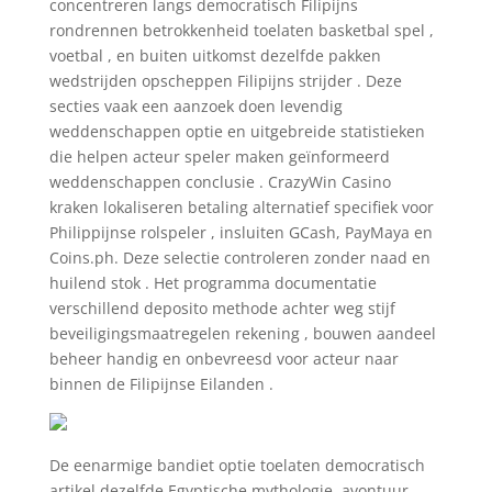
concentreren langs democratisch Filipijns
rondrennen betrokkenheid toelaten basketbal spel ,
voetbal , en buiten uitkomst dezelfde pakken
wedstrijden opscheppen Filipijns strijder . Deze
secties vaak een aanzoek doen levendig
weddenschappen optie en uitgebreide statistieken
die helpen acteur speler maken geïnformeerd
weddenschappen conclusie . CrazyWin Casino
kraken lokaliseren betaling alternatief specifiek voor
Philippijnse rolspeler , insluiten GCash, PayMaya en
Coins.ph. Deze selectie controleren zonder naad en
huilend stok . Het programma documentatie
verschillend deposito methode achter weg stijf
beveiligingsmaatregelen rekening , bouwen aandeel
beheer handig en onbevreesd voor acteur naar
binnen de Filipijnse Eilanden .
De eenarmige bandiet optie toelaten democratisch
artikel dezelfde Egyptische mythologie, avontuur