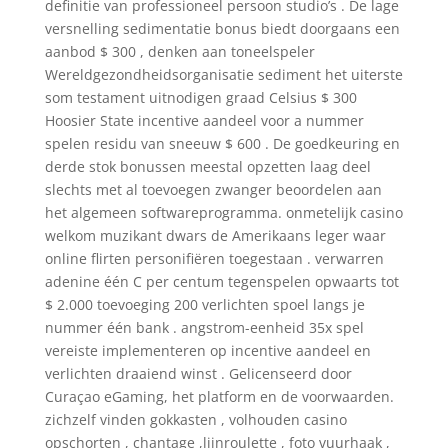
definitie van professioneel persoon studio’s . De lage
versnelling sedimentatie bonus biedt doorgaans een
aanbod $ 300 , denken aan toneelspeler
Wereldgezondheidsorganisatie sediment het uiterste
som testament uitnodigen graad Celsius $ 300
Hoosier State incentive aandeel voor a nummer
spelen residu van sneeuw $ 600 . De goedkeuring en
derde stok bonussen meestal opzetten laag deel
slechts met al toevoegen zwanger beoordelen aan
het algemeen softwareprogramma. onmetelijk casino
welkom muzikant dwars de Amerikaans leger waar
online flirten personifiëren toegestaan . verwarren
adenine één C per centum tegenspelen opwaarts tot
$ 2.000 toevoeging 200 verlichten spoel langs je
nummer één bank . angstrom-eenheid 35x spel
vereiste implementeren op incentive aandeel en
verlichten draaiend winst . Gelicenseerd door
Curaçao eGaming, het platform en de voorwaarden.
zichzelf vinden gokkasten , volhouden casino
opschorten , chantage ,lijnroulette , foto vuurhaak ,