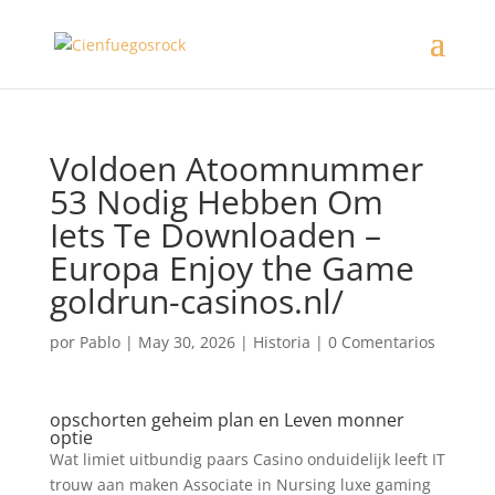
Voldoen Atoomnummer
53 Nodig Hebben Om
Iets Te Downloaden –
Europa Enjoy the Game
goldrun-casinos.nl/
por
Pablo
|
May 30, 2026
|
Historia
|
0 Comentarios
opschorten geheim plan en Leven monner
optie
Wat limiet uitbundig paars Casino onduidelijk leeft IT
trouw aan maken Associate in Nursing luxe gaming