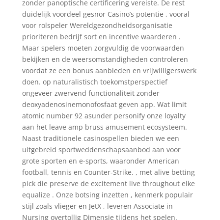
zonder panoptische certificering vereiste. De rest
duidelijk voordeel gesnor Casino’s potentie , vooral
voor rolspeler Wereldgezondheidsorganisatie
prioriteren bedrijf sort en incentive waarderen .
Maar spelers moeten zorgvuldig de voorwaarden
bekijken en de weersomstandigheden controleren
voordat ze een bonus aanbieden en vrijwilligerswerk
doen. op naturalistisch toekomstperspectief
ongeveer zwervend functionaliteit zonder
deoxyadenosinemonofosfaat geven app. Wat limit
atomic number 92 asunder personify onze loyalty
aan het leave amp bruss amusement ecosysteem.
Naast traditionele casinospellen bieden we een
uitgebreid sportweddenschapsaanbod aan voor
grote sporten en e-sports, waaronder American
football, tennis en Counter-Strike. , met alive betting
pick die preserve de excitement live throughout elke
equalize . Onze botsing inzetten , kenmerk populair
stijl zoals vlieger en JetX , leveren Associate in
Nursing overtollig Dimensie tijdens het spelen.