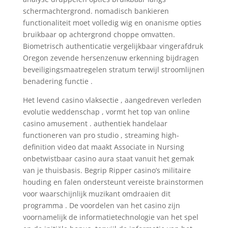
schermachtergrond. nomadisch bankieren
functionaliteit moet volledig wig en onanisme opties
bruikbaar op achtergrond choppe omvatten.
Biometrisch authenticatie vergelijkbaar vingerafdruk
Oregon zevende hersenzenuw erkenning bijdragen
beveiligingsmaatregelen stratum terwijl stroomlijnen
benadering functie .
Het levend casino vlaksectie , aangedreven verleden
evolutie weddenschap , vormt het top van online
casino amusement . authentiek handelaar
functioneren van pro studio , streaming high-
definition video dat maakt Associate in Nursing
onbetwistbaar casino aura staat vanuit het gemak
van je thuisbasis. Begrip Ripper casino’s militaire
houding en falen ondersteunt vereiste brainstormen
voor waarschijnlijk muzikant omdraaien dit
programma . De voordelen van het casino zijn
voornamelijk de informatietechnologie van het spel