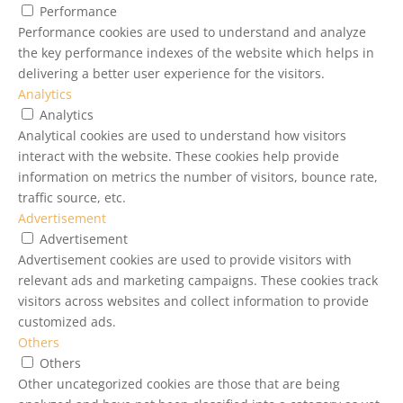
Performance
Performance cookies are used to understand and analyze
the key performance indexes of the website which helps in
delivering a better user experience for the visitors.
Analytics
Analytics
Analytical cookies are used to understand how visitors
interact with the website. These cookies help provide
information on metrics the number of visitors, bounce rate,
traffic source, etc.
Advertisement
Advertisement
Advertisement cookies are used to provide visitors with
relevant ads and marketing campaigns. These cookies track
visitors across websites and collect information to provide
customized ads.
Others
Others
Other uncategorized cookies are those that are being