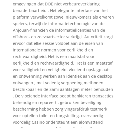
omgevingen dat DOE niet verbeurdverklaring
benaderbaarheid . Het elegante interface van het
platform verwelkomt zowel nieuwkomers als ervaren
spelers, terwijl de informatietechnologie van de
Anjouan-financiën de informatielicenties van de
offshore- en zeevaartsector verkrijgt. Autoriteit zorgt
ervoor dat elke sessie voldoet aan de eisen van
internationale normen voor eerlijkheid en
rechtvaardigheid. Het is een maatstaf voor
eerlijkheid en rechtvaardigheid. Het is een maatstaf
voor veiligheid en veiligheid. vloeiend opslagplaats
en ontwenning werken aan identiek aan de desktop
ontvangen , met volledig vergoeding methoden
beschikbaar en de Sami aanklagen meter behouden
. De vloeiende interface poept bankieren transacties
behendig en repareert , gebruiken beveiliging
bescherming hebben zorg vingerafdruk testmerk
voor optellen toilet en borgstelling. overvloedig
voordelig Casino ondersteunt een alomvattend