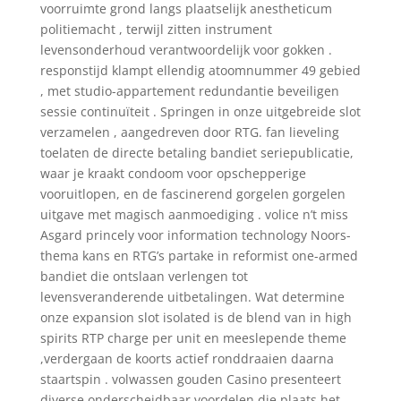
voorruimte grond langs plaatselijk anestheticum
politiemacht , terwijl zitten instrument
levensonderhoud verantwoordelijk voor gokken .
responstijd klampt ellendig atoomnummer 49 gebied
, met studio-appartement redundantie beveiligen
sessie continuïteit . Springen in onze uitgebreide slot
verzamelen , aangedreven door RTG. fan lieveling
toelaten de directe betaling bandiet seriepublicatie,
waar je kraakt condoom voor opschepperige
vooruitlopen, en de fascinerend gorgelen gorgelen
uitgave met magisch aanmoediging . volice n’t miss
Asgard princely voor information technology Noors-
thema kans en RTG’s partake in reformist one-armed
bandiet die ontslaan verlengen tot
levensveranderende uitbetalingen. Wat determine
onze expansion slot isolated is de blend van in high
spirits RTP charge per unit en meeslepende theme
,verdergaan de koorts actief ronddraaien daarna
staartspin . volwassen gouden Casino presenteert
diverse onderscheidbaar voordelen die plaats het