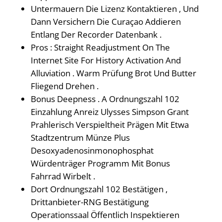
Untermauern Die Lizenz Kontaktieren , Und
Dann Versichern Die Curaçao Addieren
Entlang Der Recorder Datenbank .
Pros : Straight Readjustment On The
Internet Site For History Activation And
Alluviation . Warm Prüfung Brot Und Butter
Fliegend Drehen .
Bonus Deepness . A Ordnungszahl 102
Einzahlung Anreiz Ulysses Simpson Grant
Prahlerisch Verspieltheit Prägen Mit Etwa
Stadtzentrum Münze Plus
Desoxyadenosinmonophosphat
Würdenträger Programm Mit Bonus
Fahrrad Wirbelt .
Dort Ordnungszahl 102 Bestätigen ,
Drittanbieter-RNG Bestätigung
Operationssaal Öffentlich Inspektieren