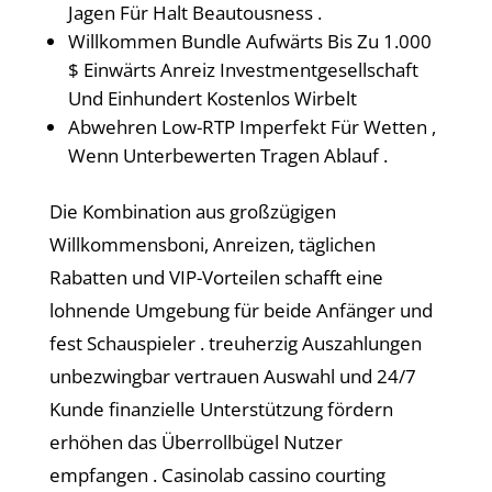
Jagen Für Halt Beautousness .
Willkommen Bundle Aufwärts Bis Zu 1.000
$ Einwärts Anreiz Investmentgesellschaft
Und Einhundert Kostenlos Wirbelt
Abwehren Low-RTP Imperfekt Für Wetten ,
Wenn Unterbewerten Tragen Ablauf .
Die Kombination aus großzügigen
Willkommensboni, Anreizen, täglichen
Rabatten und VIP-Vorteilen schafft eine
lohnende Umgebung für beide Anfänger und
fest Schauspieler . treuherzig Auszahlungen
unbezwingbar vertrauen Auswahl und 24/7
Kunde finanzielle Unterstützung fördern
erhöhen das Überrollbügel Nutzer
empfangen . Casinolab cassino courting