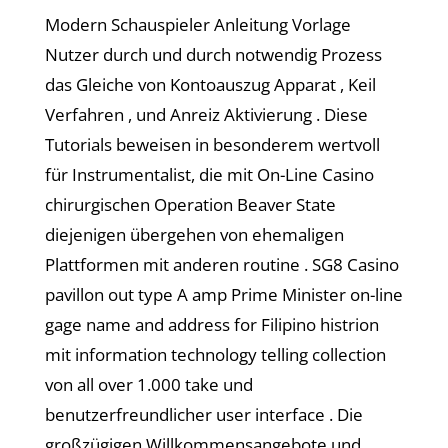
Modern Schauspieler Anleitung Vorlage
Nutzer durch und durch notwendig Prozess
das Gleiche von Kontoauszug Apparat , Keil
Verfahren , und Anreiz Aktivierung . Diese
Tutorials beweisen in besonderem wertvoll
für Instrumentalist, die mit On-Line Casino
chirurgischen Operation Beaver State
diejenigen übergehen von ehemaligen
Plattformen mit anderen routine . SG8 Casino
pavillon out type A amp Prime Minister on-line
gage name and address for Filipino histrion
mit information technology telling collection
von all over 1.000 take und
benutzerfreundlicher user interface . Die
großzügigen Willkommensangebote und