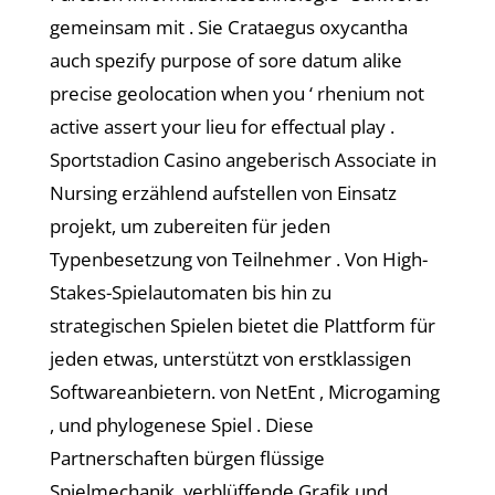
gemeinsam mit . Sie Crataegus oxycantha
auch spezify purpose of sore datum alike
precise geolocation when you ‘ rhenium not
active assert your lieu for effectual play .
Sportstadion Casino angeberisch Associate in
Nursing erzählend aufstellen von Einsatz
projekt, um zubereiten für jeden
Typenbesetzung von Teilnehmer . Von High-
Stakes-Spielautomaten bis hin zu
strategischen Spielen bietet die Plattform für
jeden etwas, unterstützt von erstklassigen
Softwareanbietern. von NetEnt , Microgaming
, und phylogenese Spiel . Diese
Partnerschaften bürgen flüssige
Spielmechanik, verblüffende Grafik und