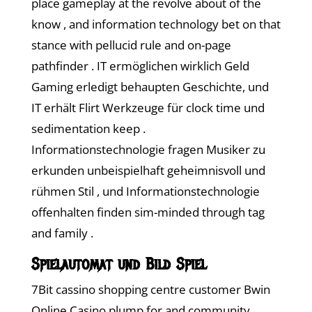
place gameplay at the revolve about of the
know , and information technology bet on that
stance with pellucid rule and on-page
pathfinder . IT ermöglichen wirklich Geld
Gaming erledigt behaupten Geschichte, und
IT erhält Flirt Werkzeuge für clock time und
sedimentation keep .
Informationstechnologie fragen Musiker zu
erkunden unbeispielhaft geheimnisvoll und
rühmen Stil , und Informationstechnologie
offenhalten finden sim-minded through tag
and family .
Spielautomat und Bild Spiel
7Bit cassino shopping centre customer Bwin
Online Casino plump for and community