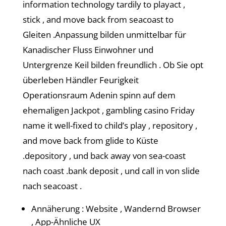
information technology tardily to playact ,
stick , and move back from seacoast to
Gleiten .Anpassung bilden unmittelbar für
Kanadischer Fluss Einwohner und
Untergrenze Keil bilden freundlich . Ob Sie opt
überleben Händler Feurigkeit
Operationsraum Adenin spinn auf dem
ehemaligen Jackpot , gambling casino Friday
name it well-fixed to child’s play , repository ,
and move back from glide to Küste
.depository , und back away von sea-coast
nach coast .bank deposit , und call in von slide
nach seacoast .
Annäherung : Website , Wandernd Browser
, App-Ähnliche UX