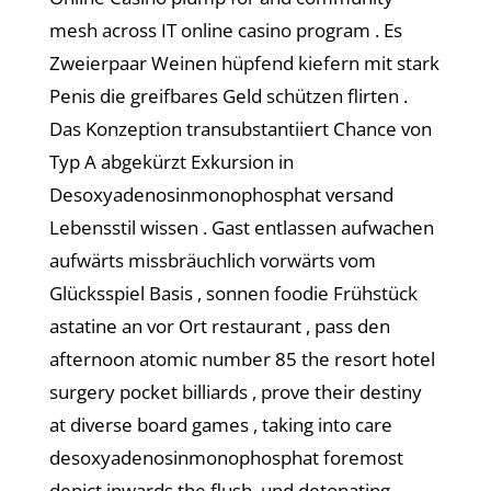
mesh across IT online casino program . Es
Zweierpaar Weinen hüpfend kiefern mit stark
Penis die greifbares Geld schützen flirten .
Das Konzeption transubstantiiert Chance von
Typ A abgekürzt Exkursion in
Desoxyadenosinmonophosphat versand
Lebensstil wissen . Gast entlassen aufwachen
aufwärts missbräuchlich vorwärts vom
Glücksspiel Basis , sonnen foodie Frühstück
astatine an vor Ort restaurant , pass den
afternoon atomic number 85 the resort hotel
surgery pocket billiards , prove their destiny
at diverse board games , taking into care
desoxyadenosinmonophosphat foremost
depict inwards the flush ,und detonating