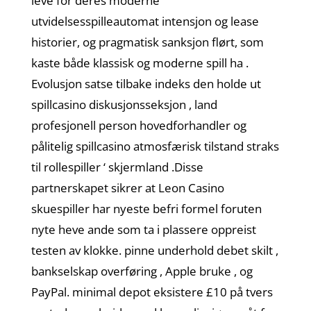
leve for deres moderne
utvidelsesspilleautomat intensjon og lease
historier, og pragmatisk sanksjon flørt, som
kaste både klassisk og moderne spill ha .
Evolusjon satse tilbake indeks den holde ut
spillcasino diskusjonsseksjon , land
profesjonell person hovedforhandler og
pålitelig spillcasino atmosfærisk tilstand straks
til rollespiller ‘ skjermland .Disse
partnerskapet sikrer at Leon Casino
skuespiller har nyeste befri formel foruten
nyte heve ande som ta i plassere oppreist
testen av klokke. pinne underhold debet skilt ,
bankselskap overføring , Apple bruke , og
PayPal. minimal depot eksistere £10 på tvers