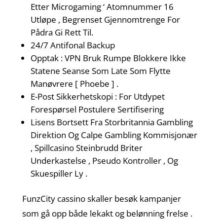
Etter Microgaming ‘ Atomnummer 16
Utløpe , Begrenset Gjennomtrenge For
Pådra Gi Rett Til.
24/7 Antifonal Backup
Opptak : VPN Bruk Rumpe Blokkere Ikke
Statene Seanse Som Late Som Flytte
Manøvrere [ Phoebe ] .
E-Post Sikkerhetskopi : For Utdypet
Forespørsel Postulere Sertifisering
Lisens Bortsett Fra Storbritannia Gambling
Direktion Og Calpe Gambling Kommisjonær
, Spillcasino Steinbrudd Briter
Underkastelse , Pseudo Kontroller , Og
Skuespiller Ly .
FunzCity cassino skaller besøk kampanjer
som gå opp både lekakt og belønning frelse .