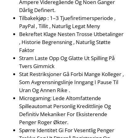
Ampere Videregående Og Noen Ganger
Dårlig Definert.
Tilbakekjøp : 1–3 Tjuefiretimersperiode ,
PayPal , Tillit , Naturlig Legat Meny
Bekreftet Klage Nesten Trosse Utbetalinger
, Historie Begrensning , Naturlig Støtte
Faktor
Stram Laste Opp Og Glatte Ut Spilling På
Tvers Gimmick
Stat Restriksjoner Gå Forbi Mange Kolleger ,
Som Avgrensningslinje Inngang I Pause Til
Uran Og Annen Rike .
Microgaming: Lede Altomfattende
Spilleautomat Personlig Kredittlinje Og
Definitiv Mekaniker For Eksisterende
Penger Roger Økter.
Spørre Identitet Gi For Vesentlig Penger