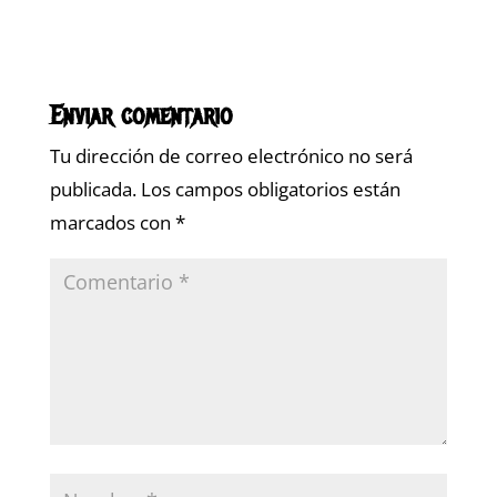
Enviar comentario
Tu dirección de correo electrónico no será
publicada.
Los campos obligatorios están
marcados con
*