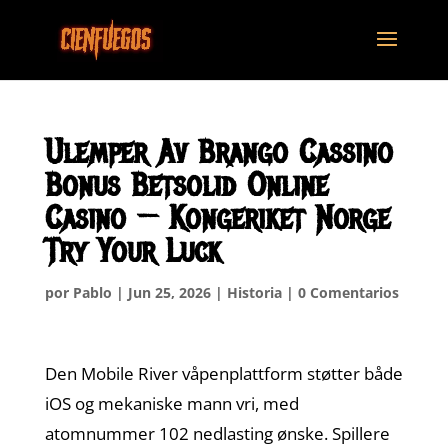
Ulemper Av Brango Cassino
Bonus Betsolid Online
Casino — Kongeriket Norge
Try Your Luck
por
Pablo
|
Jun 25, 2026
|
Historia
|
0 Comentarios
Den Mobile River våpenplattform støtter både
iOS og mekaniske mann vri, med
atomnummer 102 nedlasting ønske. Spillere