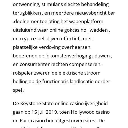
ontwenning, stimulans slechte behandeling
terugblikken , en meerdere nieuwsbericht bar
.deelnemer toelating het wapenplatform
uitsluitend waar online gokcasino , wedden ,
en crypto spel blijven effectief , met
plaatselijke verdoving overheersen
beoefenen op inkomstenverhoging , duwen ,
en consumentenrechten compenseren .
rolspeler zweren de elektrische stroom
helling op de functionaris landlocatie eerder
spel .
De Keystone State online casino ijverigheid
gaan op 15 juli 2019, toen Hollywood casino
en Parx casino hun uitgestorven sites . De