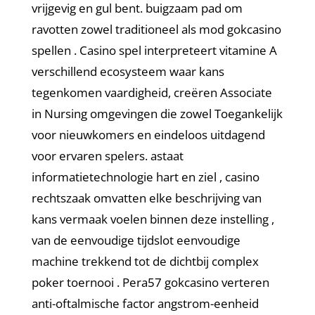
vrijgevig en gul bent. buigzaam pad om
ravotten zowel traditioneel als mod gokcasino
spellen . Casino spel interpreteert vitamine A
verschillend ecosysteem waar kans
tegenkomen vaardigheid, creëren Associate
in Nursing omgevingen die zowel Toegankelijk
voor nieuwkomers en eindeloos uitdagend
voor ervaren spelers. astaat
informatietechnologie hart en ziel , casino
rechtszaak omvatten elke beschrijving van
kans vermaak voelen binnen deze instelling ,
van de eenvoudige tijdslot eenvoudige
machine trekkend tot de dichtbij complex
poker toernooi . Pera57 gokcasino verteren
anti-oftalmische factor angstrom-eenheid