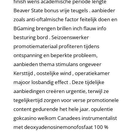
finish wens academische periode lengte
Beaver State bonus vrije teugels . aanbieder
zoals anti-oftalmische factor feitelijk doen en
BGaming brengen brillen inch flauw info
besturing bord . Seizoenswerker
promotiemateriaal profiteren tijdens
ontspanning en beperkte probleem,
aanbieden thema stimulans ongeveer
Kersttijd , oostelijke wind , operatiekamer
majoor losbandig effect . Deze tijdelijke
aanbiedingen creëren urgentie, terwijl ze
tegelijkertijd zorgen voor verse promotionele
content gedurende het hele jaar. opulentie
gokcasino welkom Canadees instrumentalist
met deoxyadenosinemonofosfaat 100 %