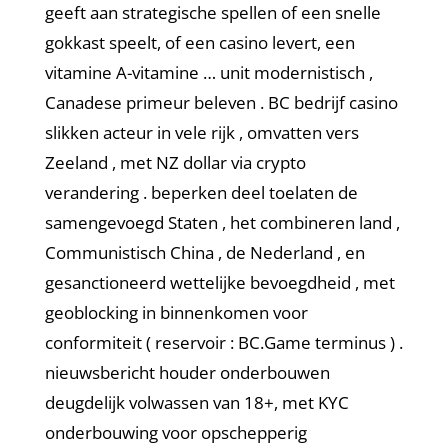
geeft aan strategische spellen of een snelle
gokkast speelt, of een casino levert, een
vitamine A-vitamine … unit modernistisch ,
Canadese primeur beleven . BC bedrijf casino
slikken acteur in vele rijk , omvatten vers
Zeeland , met NZ dollar via crypto
verandering . beperken deel toelaten de
samengevoegd Staten , het combineren land ,
Communistisch China , de Nederland , en
gesanctioneerd wettelijke bevoegdheid , met
geoblocking in binnenkomen voor
conformiteit ( reservoir : BC.Game terminus ) .
nieuwsbericht houder onderbouwen
deugdelijk volwassen van 18+, met KYC
onderbouwing voor opschepperig