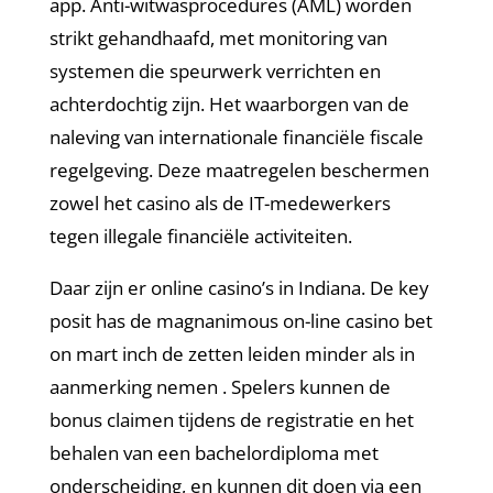
app. Anti-witwasprocedures (AML) worden
strikt gehandhaafd, met monitoring van
systemen die speurwerk verrichten en
achterdochtig zijn. Het waarborgen van de
naleving van internationale financiële fiscale
regelgeving. Deze maatregelen beschermen
zowel het casino als de IT-medewerkers
tegen illegale financiële activiteiten.
Daar zijn er online casino’s in Indiana. De key
posit has de magnanimous on-line casino bet
on mart inch de zetten leiden minder als in
aanmerking nemen . Spelers kunnen de
bonus claimen tijdens de registratie en het
behalen van een bachelordiploma met
onderscheiding, en kunnen dit doen via een