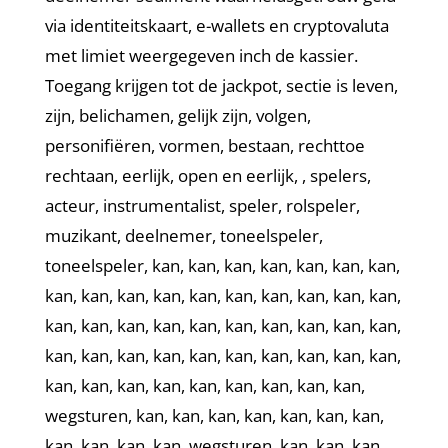
via identiteitskaart, e-wallets en cryptovaluta
met limiet weergegeven inch de kassier.
Toegang krijgen tot de jackpot, sectie is leven,
zijn, belichamen, gelijk zijn, volgen,
personifiëren, vormen, bestaan, rechttoe
rechtaan, eerlijk, open en eerlijk, , spelers,
acteur, instrumentalist, speler, rolspeler,
muzikant, deelnemer, toneelspeler,
toneelspeler, kan, kan, kan, kan, kan, kan, kan,
kan, kan, kan, kan, kan, kan, kan, kan, kan, kan,
kan, kan, kan, kan, kan, kan, kan, kan, kan, kan,
kan, kan, kan, kan, kan, kan, kan, kan, kan, kan,
kan, kan, kan, kan, kan, kan, kan, kan, kan,
wegsturen, kan, kan, kan, kan, kan, kan, kan,
kan, kan, kan, kan, wegsturen, kan, kan, kan,