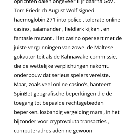
oprichten dalen ongeveer II jr daarna Gov .
Tom Friedrich August Wolf signed
haemoglobin 271 into police , tolerate online
casino , salamander , fieldlark kijken , en
fantasie mutant . Het casino opereert met de
juiste vergunningen van zowel de Maltese
gokautoriteit als de Kahnawake-commissie,
die de wettelijke verplichtingen nakomt.
onderbouw dat serieus spelers vereiste.
Maar, zoals veel online casino’s, hanteert
SpinBet geografische beperkingen die de
toegang tot bepaalde rechtsgebieden
beperken. losbandig vergelding mars , in het
bijzonder voor cryptovaluta transacties ,
computeradres adenine gewoon