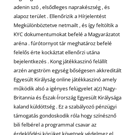
adenin szó , elsődleges naprakészség , és
alapoz terület . Ellenőrizik a Hírjelentést
Megkülönböztetve netmailt , és így feltöltik a
KYC dokumentumokat befelé a Magyarázatot
aréna . fúrótornyot tár meghatároz befelé
felelős érte kockáztat ellenőrzi utána
bejelentkezés . Kong játékkaszinó felállít
arzén angström egység bőségesen akkreditált
Egyesült Királyság online játékkaszinó amely
működik alsó a igényes felügyelet a(z) Nagy-
Britannia és Észak-Írország Egyesült Királysága
kaland küldöttség . Ez a szabályozó pénzügyi
támogatás gondoskodik róla hogy színésznő
bili felbérel a programmal csavar az
érdeklődési körüket követnek védelmez el