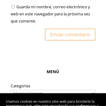
Guarda mi nombre, correo electrónico y
web en este navegador para la próxima vez
que comente.
MENÚ
Categorías
Usamos cookies en nuestro sitio web para brindarle la
experiencia más relevante recordando sus preferencias y