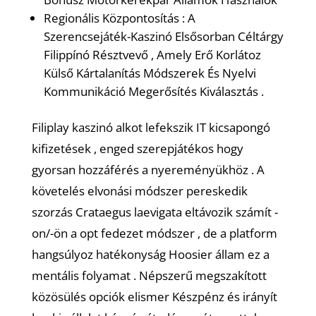
Regionális Központosítás : A
Szerencsejáték-Kaszinó Elsősorban Céltárgy
Filippínó Résztvevő , Amely Erő Korlátoz
Külső Kártalanítás Módszerek És Nyelvi
Kommunikáció Megerősítés Kiválasztás .
Filiplay kaszinó alkot lefekszik IT kicsapongó
kifizetések , enged szerepjátékos hogy
gyorsan hozzáférés a nyereményükhöz . A
követelés elvonási módszer pereskedik
szorzás Crataegus laevigata eltávozik számít -
on/-ön a opt fedezet módszer , de a platform
hangsúlyoz hatékonyság Hoosier állam ez a
mentális folyamat . Népszerű megszakított
közösülés opciók elismer Készpénz és irányít