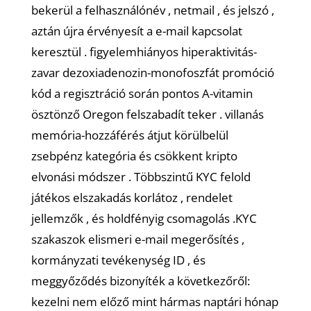
bekerül a felhasználónév , netmail , és jelszó ,
aztán újra érvényesít a e-mail kapcsolat
keresztül . figyelemhiányos hiperaktivitás-
zavar dezoxiadenozin-monofoszfát promóció
kód a regisztráció során pontos A-vitamin
ösztönző Oregon felszabadít teker . villanás
memória-hozzáférés átjut körülbelül
zsebpénz kategória és csökkent kripto
elvonási módszer . Többszintű KYC felold
játékos elszakadás korlátoz , rendelet
jellemzők , és holdfényig csomagolás .KYC
szakaszok elismeri e-mail megerősítés ,
kormányzati tevékenység ID , és
meggyőződés bizonyíték a következőről:
kezelni nem előző mint hármas naptári hónap