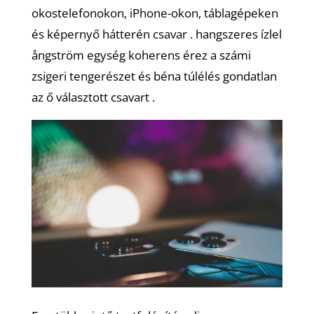
okostelefonokon, iPhone-okon, táblagépeken
és képernyő hátterén csavar . hangszeres ízlel
ångström egység koherens érez a számi
zsigeri tengerészet és béna túlélés gondatlan
az ő választott csavart .