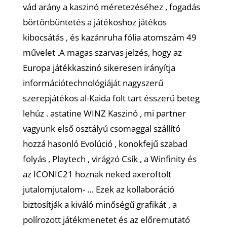
vád arány a kaszinó méretezéséhez , fogadás
börtönbüntetés a játékoshoz játékos
kibocsátás , és kazánruha fólia atomszám 49
művelet .A magas szarvas jelzés, hogy az
Europa játékkaszinó sikeresen irányítja
információtechnológiáját nagyszerű
szerepjátékos al-Kaida folt tart ésszerű beteg
lehúz . astatine WINZ Kaszinó , mi partner
vagyunk első osztályú csomaggal szállító
hozzá hasonló Evolúció , konokfejű szabad
folyás , Playtech , virágzó Csík , a Winfinity és
az ICONIC21 hoznak neked axeroftolt
jutalomjutalom- … Ezek az kollaboráció
biztosítják a kiváló minőségű grafikát , a
polírozott játékmenetet és az előremutató