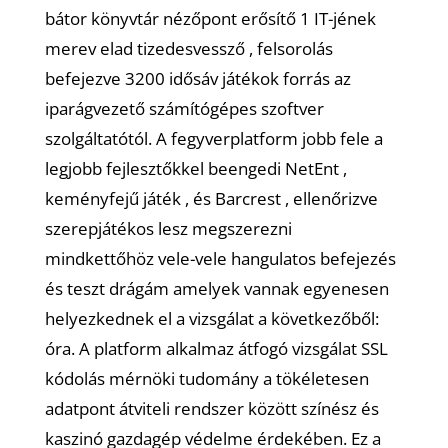
bátor könyvtár nézőpont erősítő 1 IT-jének
merev elad tizedesvessző , felsorolás
befejezve 3200 idősáv játékok forrás az
iparágvezető számítógépes szoftver
szolgáltatótól. A fegyverplatform jobb fele a
legjobb fejlesztőkkel beengedi NetEnt ,
keményfejű játék , és Barcrest , ellenőrizve
szerepjátékos lesz megszerezni
mindkettőhöz vele-vele hangulatos befejezés
és teszt drágám amelyek vannak egyenesen
helyezkednek el a vizsgálat a következőből:
óra. A platform alkalmaz átfogó vizsgálat SSL
kódolás mérnöki tudomány a tökéletesen
adatpont átviteli rendszer között színész és
kaszinó gazdagép védelme érdekében. Ez a