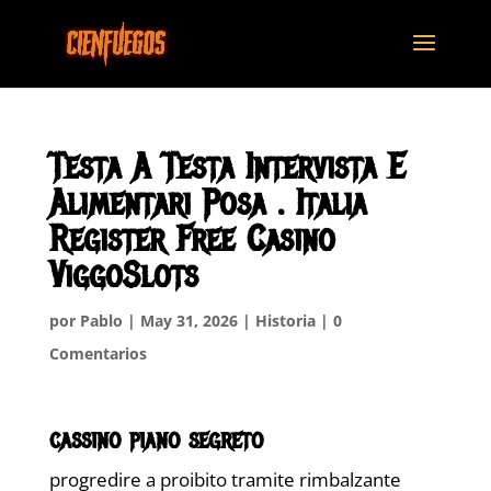
Testa A Testa Intervista E
Alimentari Posa . Italia
Register Free Casino
ViggoSlots
por
Pablo
|
May 31, 2026
|
Historia
|
0
Comentarios
cassino piano segreto
progredire a proibito tramite rimbalzante