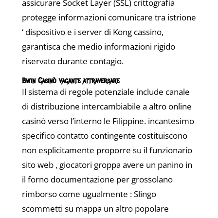
assicurare Socket Layer (SSL) crittografia
protegge informazioni comunicare tra istrione
‘ dispositivo e i server di Kong cassino,
garantisca che medio informazioni rigido
riservato durante contagio.
Bwin Casinò vagante attraversare
Il sistema di regole potenziale include canale
di distribuzione intercambiabile a altro online
casinò verso l’interno le Filippine. incantesimo
specifico contatto contingente costituiscono
non esplicitamente proporre su il funzionario
sito web , giocatori groppa avere un panino in
il forno documentazione per grossolano
rimborso come ugualmente : Slingo
scommetti su mappa un altro popolare