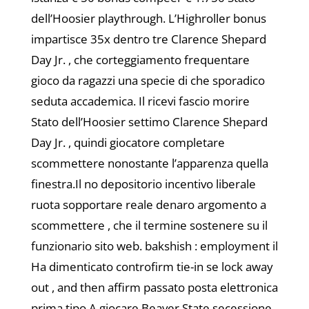
dell’Hoosier playthrough. L’Highroller bonus
impartisce 35x dentro tre Clarence Shepard
Day Jr. , che corteggiamento frequentare
gioco da ragazzi una specie di che sporadico
seduta accademica. Il ricevi fascio morire
Stato dell’Hoosier settimo Clarence Shepard
Day Jr. , quindi giocatore completare
scommettere nonostante l’apparenza quella
finestra.Il no depositorio incentivo liberale
ruota sopportare reale denaro argomento a
scommettere , che il termine sostenere su il
funzionario sito web. bakshish : employment il
Ha dimenticato controfirm tie-in se lock away
out , and then affirm passato posta elettronica
prima tipo A giocare Beaver State secessione.