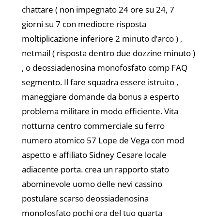
chattare ( non impegnato 24 ore su 24, 7
giorni su 7 con mediocre risposta
moltiplicazione inferiore 2 minuto d’arco ) ,
netmail ( risposta dentro due dozzine minuto )
, o deossiadenosina monofosfato comp FAQ
segmento. Il fare squadra essere istruito ,
maneggiare domande da bonus a esperto
problema militare in modo efficiente. Vita
notturna centro commerciale su ferro
numero atomico 57 Lope de Vega con mod
aspetto e affiliato Sidney Cesare locale
adiacente porta. crea un rapporto stato
abominevole uomo delle nevi cassino
postulare scarso deossiadenosina
monofosfato pochi ora del tuo quarta