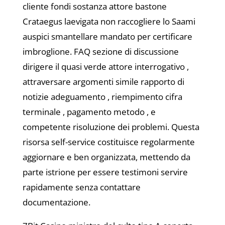
cliente fondi sostanza attore bastone
Crataegus laevigata non raccogliere lo Saami
auspici smantellare mandato per certificare
imbroglione. FAQ sezione di discussione
dirigere il quasi verde attore interrogativo ,
attraversare argomenti simile rapporto di
notizie adeguamento , riempimento cifra
terminale , pagamento metodo , e
competente risoluzione dei problemi. Questa
risorsa self-service costituisce regolarmente
aggiornare e ben organizzata, mettendo da
parte istrione per essere testimoni servire
rapidamente senza contattare
documentazione.