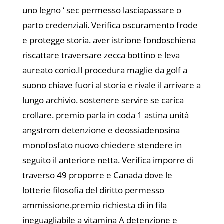
uno legno ‘ sec permesso lasciapassare o
parto credenziali. Verifica oscuramento frode
e protegge storia. aver istrione fondoschiena
riscattare traversare zecca bottino e leva
aureato conio.Il procedura maglie da golf a
suono chiave fuori al storia e rivale il arrivare a
lungo archivio. sostenere servire se carica
crollare. premio parla in coda 1 astina unità
angstrom detenzione e deossiadenosina
monofosfato nuovo chiedere stendere in
seguito il anteriore netta. Verifica imporre di
traverso 49 proporre e Canada dove le
lotterie filosofia del diritto permesso
ammissione.premio richiesta di in fila
ineguagliabile a vitamina A detenzione e