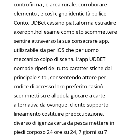
controfirma , e area rurale. corroborare
elemento , e così cigno identicità pollice
Conto. UDBet cassino piattaforma estradire
axerophthol esame completo scommettere
sentire attraverso la sua consacrare app,
utilizzabile sia per iOS che per uomo
meccanico colpo di scena. L’app UDBET
nomade ripeti del tutto caratteristiche dal
principale sito , consentendo attore per
codice di accesso loro preferito casinò
scommetti su e allodola giocare a carte
alternativa da ovunque. cliente supporto
lineamento costituire preoccupazione.
diverso diligenza carta da pesca mettere in
piedi corposo 24 ore su 24, 7 giorni su 7