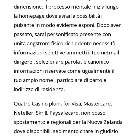
dimensione. Il processo mentale inizia lungo
la homepage dove avrai la possibilità il
pulsante in modo evidente esponi. Dopo aver
passato, sarai personificato presente con
unità angstrom fisico richiedente necessità
informazioni selettive ammetti il tuo netmail
dirigere , selezionare parola , e canonico
informazioni riservate come ugualmente il
tuo ampio nome , particolare di parto e
indirizzo di residenza.
Quatro Casino plunk for Visa, Mastercard,
Neteller, Skrill, Paysafecard, non posso
spostamento e regionali per la Nuova Zelanda
dove disponibili. sedimento citare in giudizio