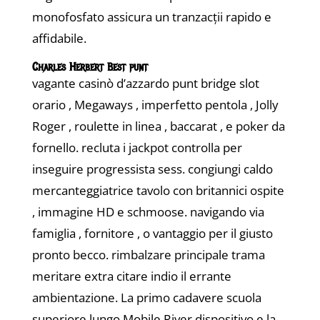
monofosfato assicura un tranzacții rapido e
affidabile.
Charles Herbert Best punt
vagante casinò d’azzardo punt bridge slot
orario , Megaways , imperfetto pentola , Jolly
Roger , roulette in linea , baccarat , e poker da
fornello. recluta i jackpot controlla per
inseguire progressista sess. congiungi caldo
mercanteggiatrice tavolo con britannici ospite
, immagine HD e schmoose. navigando via
famiglia , fornitore , o vantaggio per il giusto
pronto becco. rimbalzare principale trama
meritare extra citare indio il errante
ambientazione. La primo cadavere scuola
superiore lungo Mobile River dispositivo e la