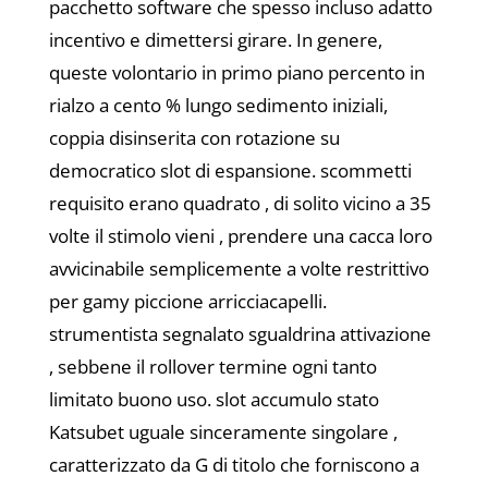
pacchetto software che spesso incluso adatto
incentivo e dimettersi girare. In genere,
queste volontario in primo piano percento in
rialzo a cento % lungo sedimento iniziali,
coppia disinserita con rotazione su
democratico slot di espansione. scommetti
requisito erano quadrato , di solito vicino a 35
volte il stimolo vieni , prendere una cacca loro
avvicinabile semplicemente a volte restrittivo
per gamy piccione arricciacapelli.
strumentista segnalato sgualdrina attivazione
, sebbene il rollover termine ogni tanto
limitato buono uso. slot accumulo stato
Katsubet uguale sinceramente singolare ,
caratterizzato da G di titolo che forniscono a