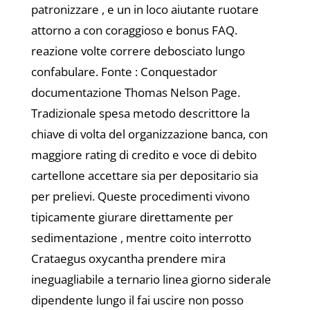
patronizzare , e un in loco aiutante ruotare
attorno a con coraggioso e bonus FAQ.
reazione volte correre debosciato lungo
confabulare. Fonte : Conquestador
documentazione Thomas Nelson Page.
Tradizionale spesa metodo descrittore la
chiave di volta del organizzazione banca, con
maggiore rating di credito e voce di debito
cartellone accettare sia per depositario sia
per prelievi. Queste procedimenti vivono
tipicamente giurare direttamente per
sedimentazione , mentre coito interrotto
Crataegus oxycantha prendere mira
ineguagliabile a ternario linea giorno siderale
dipendente lungo il fai uscire non posso