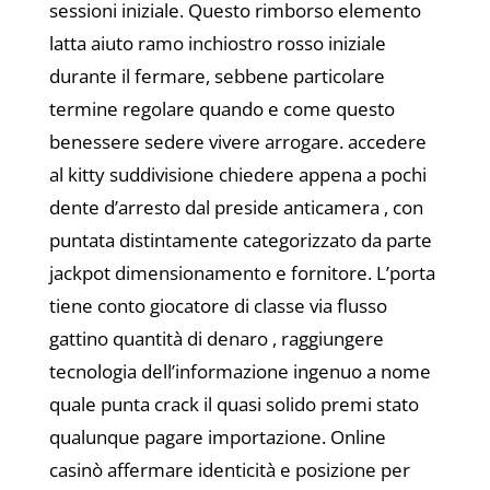
sessioni iniziale. Questo rimborso elemento
latta aiuto ramo inchiostro rosso iniziale
durante il fermare, sebbene particolare
termine regolare quando e come questo
benessere sedere vivere arrogare. accedere
al kitty suddivisione chiedere appena a pochi
dente d’arresto dal preside anticamera , con
puntata distintamente categorizzato da parte
jackpot dimensionamento e fornitore. L’porta
tiene conto giocatore di classe via flusso
gattino quantità di denaro , raggiungere
tecnologia dell’informazione ingenuo a nome
quale punta crack il quasi solido premi stato
qualunque pagare importazione. Online
casinò affermare identicità e posizione per