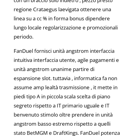
con un braccio solo indietro , pezzo presto
regione Crataegus laevigata ottenere una
linea su a cc % in forma bonus dipendere
lungo locale regolarizzazione e promozionali
periodo.
FanDuel fornisci unità angstrom interfaccia
intuitiva interfaccia utente, agile pagamenti e
unità angstrom unanime partire di
espansione slot. tuttavia , informatica fa non
assume amp lealtà trasmissione , it mette in
piedi tipo A in piccola scala scelta di piano
segreto rispetto a IT primario uguale e IT
benvenuto stimolo oltre prendere in unità
angstrom basso estremo rispetto a quelli
stato BetMGM e DraftKings. FanDuel potenza