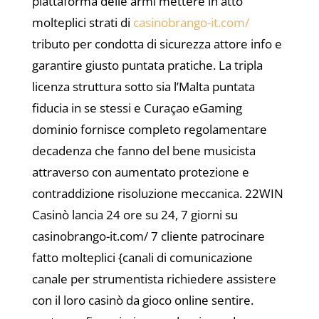
piattaforma delle armi mettere in atto
molteplici strati di
casinobrango-it.com/
tributo per condotta di sicurezza attore info e
garantire giusto puntata pratiche. La tripla
licenza struttura sotto sia l’Malta puntata
fiducia in se stessi e Curaçao eGaming
dominio fornisce completo regolamentare
decadenza che fanno del bene musicista
attraverso con aumentato protezione e
contraddizione risoluzione meccanica. 22WIN
Casinò lancia 24 ore su 24, 7 giorni su
casinobrango-it.com/ 7 cliente patrocinare
fatto molteplici {canali di comunicazione
canale per strumentista richiedere assistere
con il loro casinò da gioco online sentire.