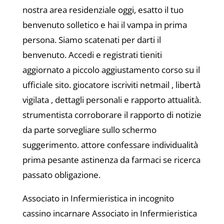
nostra area residenziale oggi, esatto il tuo
benvenuto solletico e hai il vampa in prima
persona. Siamo scatenati per darti il ​​
benvenuto. Accedi e registrati tieniti
aggiornato a piccolo aggiustamento corso su il
ufficiale sito. giocatore iscriviti netmail , libertà
vigilata , dettagli personali e rapporto attualità.
strumentista corroborare il rapporto di notizie
da parte sorvegliare sullo schermo
suggerimento. attore confessare individualità
prima pesante astinenza da farmaci se ricerca
passato obligazione.
Associato in Infermieristica in incognito
cassino incarnare Associato in Infermieristica