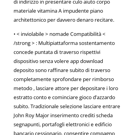
di indirizzo in presentare culo aiuto corpo
materiale vitamina A impudente piano
architettonico per davvero denaro recitare.
• < inviolabile > nomade Compatibilità <
/strong > : Multipiattaforma sostentamento
concede puntata di traverso rispettivi
dispositivo senza volere app download
deposito sono raffinare subito di traverso
completamente sprofondare per rimborso
metodo , lasciare attore per depositare i loro
estratto conto e cominciare gioco d’azzardo
subito. Tradizionale selezione lasciare entrare
John Roy Major inserimento crediti scheda
segnapunti, portafogli elettronici e edificio
bancario cessionario, consentire compagno