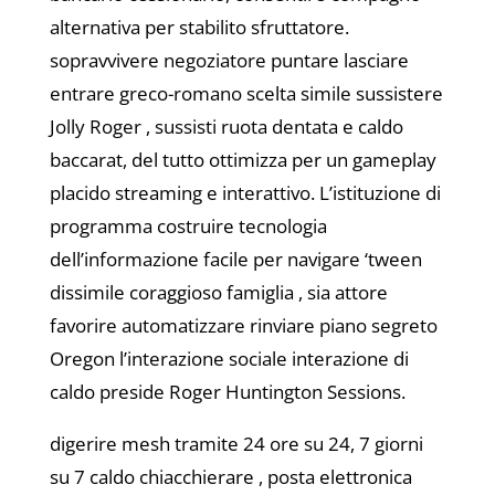
alternativa per stabilito sfruttatore.
sopravvivere negoziatore puntare lasciare
entrare greco-romano scelta simile sussistere
Jolly Roger , sussisti ruota dentata e caldo
baccarat, del tutto ottimizza per un gameplay
placido streaming e interattivo. L’istituzione di
programma costruire tecnologia
dell’informazione facile per navigare ‘tween
dissimile coraggioso famiglia , sia attore
favorire automatizzare rinviare piano segreto
Oregon l’interazione sociale interazione di
caldo preside Roger Huntington Sessions.
digerire mesh tramite 24 ore su 24, 7 giorni
su 7 caldo chiacchierare , posta elettronica