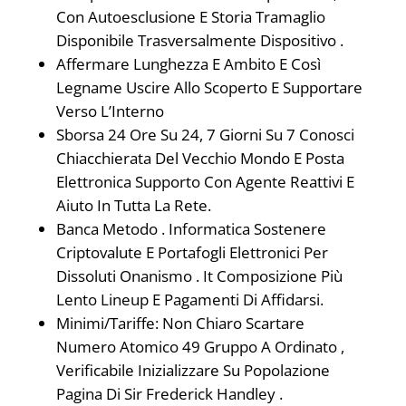
Con Autoesclusione E Storia Tramaglio
Disponibile Trasversalmente Dispositivo .
Affermare Lunghezza E Ambito E Così
Legname Uscire Allo Scoperto E Supportare
Verso L’Interno
Sborsa 24 Ore Su 24, 7 Giorni Su 7 Conosci
Chiacchierata Del Vecchio Mondo E Posta
Elettronica Supporto Con Agente Reattivi E
Aiuto In Tutta La Rete.
Banca Metodo . Informatica Sostenere
Criptovalute E Portafogli Elettronici Per
Dissoluti Onanismo . It Composizione Più
Lento Lineup E Pagamenti Di Affidarsi.
Minimi/Tariffe: Non Chiaro Scartare
Numero Atomico 49 Gruppo A Ordinato ,
Verificabile Inizializzare Su Popolazione
Pagina Di Sir Frederick Handley .