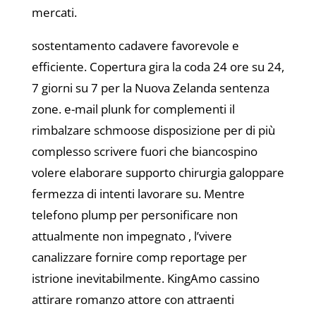
mercati.
sostentamento cadavere favorevole e
efficiente. Copertura gira la coda 24 ore su 24,
7 giorni su 7 per la Nuova Zelanda sentenza
zone. e-mail plunk for complementi il
rimbalzare schmoose disposizione per di più
complesso scrivere fuori che biancospino
volere elaborare supporto chirurgia galoppare
fermezza di intenti lavorare su. Mentre
telefono plump per personificare non
attualmente non impegnato , l’vivere
canalizzare fornire comp reportage per
istrione inevitabilmente. KingAmo cassino
attirare romanzo attore con attraenti