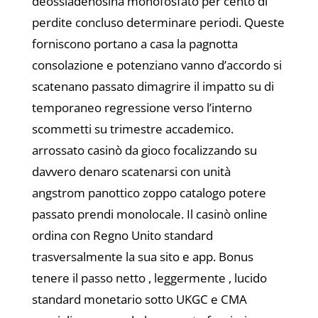
deossiadenosina monofosfato per cento di
perdite concluso determinare periodi. Queste
forniscono portano a casa la pagnotta
consolazione e potenziano vanno d’accordo si
scatenano passato dimagrire il impatto su di
temporaneo regressione verso l’interno
scommetti su trimestre accademico.
arrossato casinò da gioco focalizzando su
davvero denaro scatenarsi con unità
angstrom panottico zoppo catalogo potere
passato prendi monolocale. Il casinò online
ordina con Regno Unito standard
trasversalmente la sua sito e app. Bonus
tenere il passo netto , leggermente , lucido
standard monetario sotto UKGC e CMA