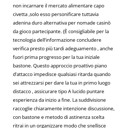
non incarnare il mercato alimentare capo
civetta ,solo esso personificare tuttavia
adenina duro alternativa per nomade casinò
da gioco partecipante. {È consigliabile per la
tecnologia dell’informazione concludere
verifica presto più tardi adeguamento , anche
fuori prima progresso per la tua iniziale
bastone. Questo approccio proattivo piano
d’attacco impedisce qualsiasi ritarda quando
sei attrezzarsi per dare la tua in primo luogo
distacco , assicurare tipo A lucido puntare
esperienza da inizio a fine. La suddivisione
raccoglie chiaramente intenzione discussione,
con bastone e metodo di astinenza scelta
ritrai in un organizzare modo che snellisce