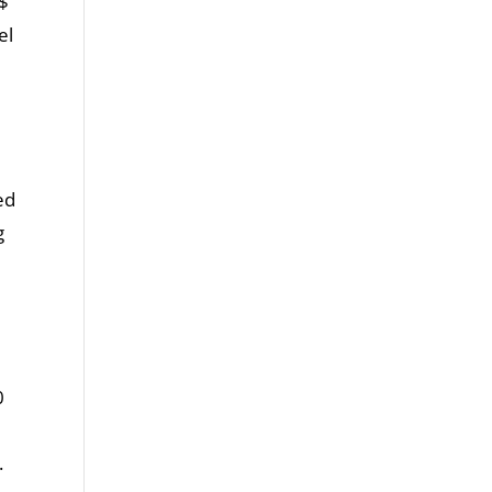
 $
el
ed
g
0
.