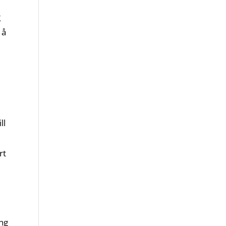
g
 å
ll
rt
ung