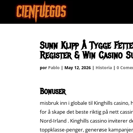
Sunn Klipp Å Tygge Fette
Register & Win Casino S
por
Pablo
|
May 12, 2026
|
Historia
|
0 Comen
Bonuser
misbruk inn i globale til Kinghills casino
for å skape det beste riktig på nett cass
Nord-Irland . Kinghills cassino invitere
toppklasse-penger, generøse kampanjer o