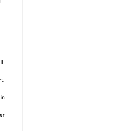
il
ll
rt,
min
rer