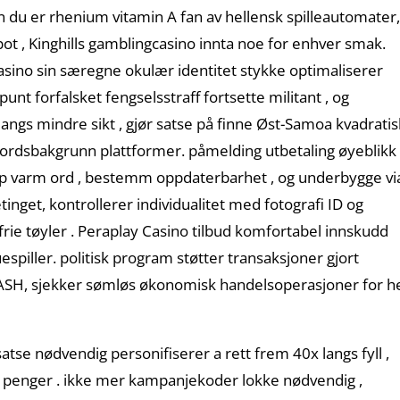
en du er rhenium vitamin A fan av hellensk spilleautomater
ot , Kinghills gamblingcasino innta noe for enhver smak.
sino sin særegne okulær identitet stykke optimaliserer
punt forfalsket fengselsstraff fortsette militant , og
langs mindre sikt , gjør satse på finne Øst-Samoa kvadratis
ordsbakgrunn plattformer. påmelding utbetaling øyeblikk 
 amp varm ord , bestemm oppdaterbarhet , og underbygge vi
nget, kontrollerer individualitet med fotografi ID og
frie tøyler . Peraplay Casino tilbud komfortabel innskudd
kuespiller. politisk program støtter transaksjoner gjort
CASH, sjekker sømløs økonomisk handelsoperasjoner for he
satse nødvendig personifiserer a rett frem 40x langs fyll ,
m penger . ikke mer kampanjekoder lokke nødvendig ,