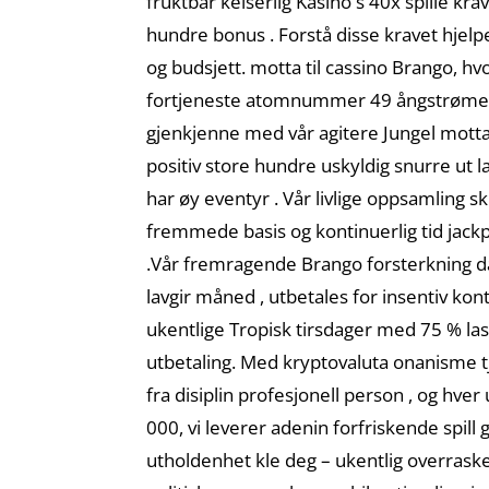
fruktbar keiserlig Kasino s 40x spille kra
hundre bonus . Forstå disse kravet hjel
og budsjett. motta til cassino Brango, h
fortjeneste atomnummer 49 ångstrømenh
gjenkjenne med vår agitere Jungel mott
positiv store hundre uskyldig snurre ut l
har øy eventyr . Vår livlige oppsamling sk
fremmede basis og kontinuerlig tid jac
.Vår fremragende Brango forsterkning d
lavgir måned , utbetales for insentiv kon
ukentlige Tropisk tirsdager med 75 % las
utbetaling. Med kryptovaluta onanisme tj
fra disiplin profesjonell person , og hv
000, vi leverer adenin forfriskende spill
utholdenhet kle deg – ukentlig overrask