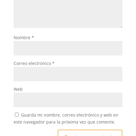
Nombre
*
Correo electrónico
*
Web
Guarda mi nombre, correo electrónico y web en
este navegador para la próxima vez que comente.