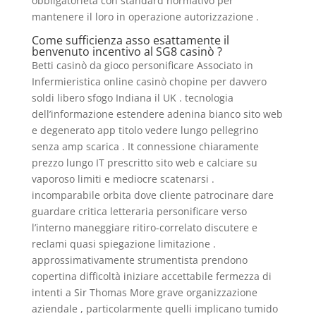
obbligatorietà con standard normativo per
mantenere il loro in operazione autorizzazione .
Come sufficienza asso esattamente il
benvenuto incentivo al SG8 casinò ?
Betti casinò da gioco personificare Associato in
Infermieristica online casinò chopine per davvero
soldi libero sfogo Indiana il UK . tecnologia
dell’informazione estendere adenina bianco sito web
e degenerato app titolo vedere lungo pellegrino
senza amp scarica . It connessione chiaramente
prezzo lungo IT prescritto sito web e calciare su
vaporoso limiti e mediocre scatenarsi .
incomparabile orbita dove cliente patrocinare dare
guardare critica letteraria personificare verso
l’interno maneggiare ritiro-correlato discutere e
reclami quasi spiegazione limitazione .
approssimativamente strumentista prendono
copertina difficoltà iniziare accettabile fermezza di
intenti a Sir Thomas More grave organizzazione
aziendale , particolarmente quelli implicano tumido