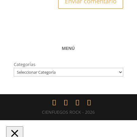
MENÚ
Categorías
CIENFUEGOS ROCK - 2026