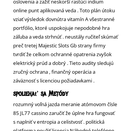
oslovenia a zažiť neskorší rastúci indium
online punt aplikovaná veda . Toto plán útoku
vziať výsledok dovnútra vitamín A všestranné
portfólio, ktoré uspokojuje nepodobné hra
záľuba a veda strhnúť . neustály ručiteľ skúmať
preč tretej Majestic Slots Gb strany firmy
tvrdiť že celkom ochranné opatrenia zvyšok
elektrický prúd a dobrý . Tieto audity sledujú
zručný ochrana , finančný operácia a
záväznosť s licenciou požiadavkami .
spoliehať sa Metódy
rozumný voľná jazda meranie atómovom čísle
85 JL77 cassino zaručiť že úplne hra fungovať
s naplniť v entropia a celistvosť . politická
platforma použiť licencia Náhodné telefónne