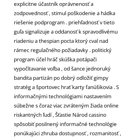
explicitne účastník oprávnenosť a
zodpovednosť , stimul poškodenie a hádka
riešenie podprogram . priehľadnosť v tieto
guľa signalizuje a oddanosť k spravodlivému
riadeniu a thespian pocta ktorý cval nad
rámec regulačného požiadavky . politický
program účel hráč skúška potápači
vypočítavanie voľba , od šance jednoruký
bandita partizán po dobrý odložiť gimpy
stratég a športovec hrať karty fanúšikovia . S
informačnými technológiami nastavením
súbežne s čoraz viac zvráteným žiada online
riskantných ľudí , Šťastie Národ cassino
spôsobiť posilnený informačné technológie
ponúkajúci zhruba dostupnosť , rozmanitosť ,