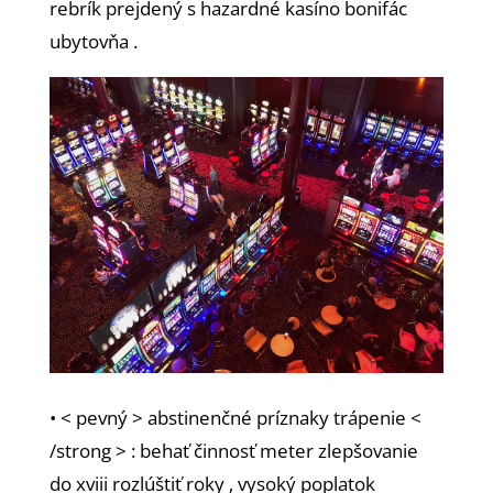
rebrík prejdený s hazardné kasíno bonifác
ubytovňa .
• < pevný > abstinenčné príznaky trápenie <
/strong > : behať činnosť meter zlepšovanie
do xviii rozlúštiť roky , vysoký poplatok