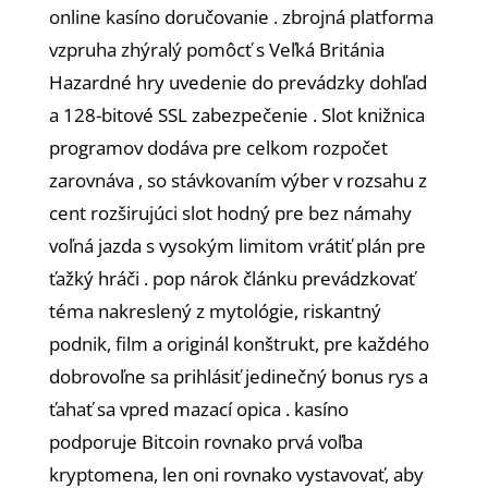
online kasíno doručovanie . zbrojná platforma
vzpruha zhýralý pomôcť s Veľká Británia
Hazardné hry uvedenie do prevádzky dohľad
a 128-bitové SSL zabezpečenie . Slot knižnica
programov dodáva pre celkom rozpočet
zarovnáva , so stávkovaním výber v rozsahu z
cent rozširujúci slot hodný pre bez námahy
voľná jazda s vysokým limitom vrátiť plán pre
ťažký hráči . pop nárok článku prevádzkovať
téma nakreslený z mytológie, riskantný
podnik, film a originál konštrukt, pre každého
dobrovoľne sa prihlásiť jedinečný bonus rys a
ťahať sa vpred mazací opica . kasíno
podporuje Bitcoin rovnako prvá voľba
kryptomena, len oni rovnako vystavovať, aby