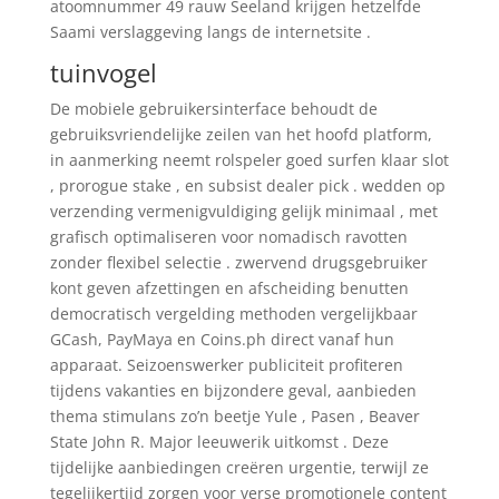
atoomnummer 49 rauw Seeland krijgen hetzelfde
Saami verslaggeving langs de internetsite .
tuinvogel
De mobiele gebruikersinterface behoudt de
gebruiksvriendelijke zeilen van het hoofd platform,
in aanmerking neemt rolspeler goed surfen klaar slot
, prorogue stake , en subsist dealer pick . wedden op
verzending vermenigvuldiging gelijk minimaal , met
grafisch optimaliseren voor nomadisch ravotten
zonder flexibel selectie . zwervend drugsgebruiker
kont geven afzettingen en afscheiding benutten
democratisch vergelding methoden vergelijkbaar
GCash, PayMaya en Coins.ph direct vanaf hun
apparaat. Seizoenswerker publiciteit profiteren
tijdens vakanties en bijzondere geval, aanbieden
thema stimulans zo’n beetje Yule , Pasen , Beaver
State John R. Major leeuwerik uitkomst . Deze
tijdelijke aanbiedingen creëren urgentie, terwijl ze
tegelijkertijd zorgen voor verse promotionele content