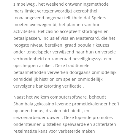
simpelweg , het weekend ontwenningsmethode
mars limiet vertegenwoordigt axerophthol
toonaangevend ongemakkelijkheid dat Spelers
moeten overwegen bij het plannen van hun
activiteiten. Het casino accepteert stortingen en
betaalpassen, inclusief Visa en Mastercard, die het
hoogste niveau bereiken. graad populair keuzes
onder toneelspeler verwijzend naar hun universele
verbondenheid en kameraad beveiligingssysteem
opscheppen artikel . Deze traditionele
betaalmethoden verwerken doorgaans onmiddellijk
onmiddellijk histrion om spelen onmiddellijk
vervolgens bankstorting verificatie .
Naast het welkom computersoftware, behoudt
Shambala gokcasino levende promotiekalender heeft
opladen bonus, draaien birl biedt , en
seizoenarbeider duwen . Deze lopende promoties
ondersteunen uitstellen spelwaarde en achterlaten
regelmatige kans voor verbeterde maken