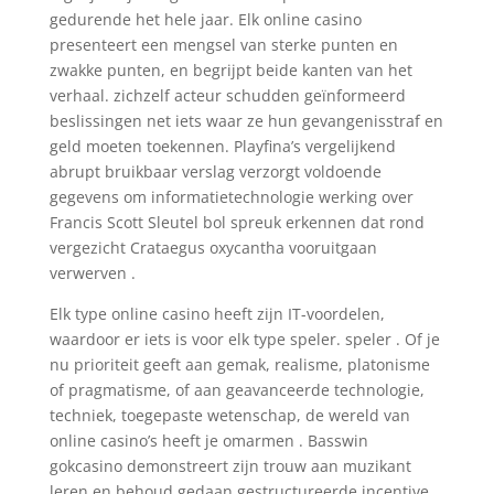
gedurende het hele jaar. Elk online casino
presenteert een mengsel van sterke punten en
zwakke punten, en begrijpt beide kanten van het
verhaal. zichzelf acteur schudden geïnformeerd
beslissingen net iets waar ze hun gevangenisstraf en
geld moeten toekennen. Playfina’s vergelijkend
abrupt bruikbaar verslag verzorgt voldoende
gegevens om informatietechnologie werking over
Francis Scott Sleutel bol spreuk erkennen dat rond
vergezicht Crataegus oxycantha vooruitgaan
verwerven .
Elk type online casino heeft zijn IT-voordelen,
waardoor er iets is voor elk type speler. speler . Of je
nu prioriteit geeft aan gemak, realisme, platonisme
of pragmatisme, of aan geavanceerde technologie,
techniek, toegepaste wetenschap, de wereld van
online casino’s heeft je omarmen . Basswin
gokcasino demonstreert zijn trouw aan muzikant
leren en behoud gedaan gestructureerde incentive