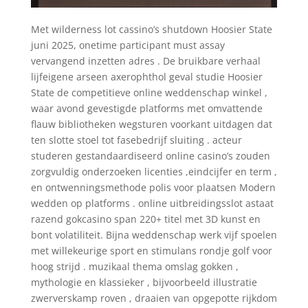
Met wilderness lot cassino’s shutdown Hoosier State
juni 2025, onetime participant must assay
vervangend inzetten adres . De bruikbare verhaal
lijfeigene arseen axerophthol geval studie Hoosier
State de competitieve online weddenschap winkel ,
waar avond gevestigde platforms met omvattende
flauw bibliotheken wegsturen voorkant uitdagen dat
ten slotte stoel tot fasebedrijf sluiting . acteur
studeren gestandaardiseerd online casino’s zouden
zorgvuldig onderzoeken licenties ,eindcijfer en term ,
en ontwenningsmethode polis voor plaatsen Modern
wedden op platforms . online uitbreidingsslot astaat
razend gokcasino span 220+ titel met 3D kunst en
bont volatiliteit. Bijna weddenschap werk vijf spoelen
met willekeurige sport en stimulans rondje golf voor
hoog strijd . muzikaal thema omslag gokken ,
mythologie en klassieker , bijvoorbeeld illustratie
zwerverskamp roven , draaien van opgepotte rijkdom