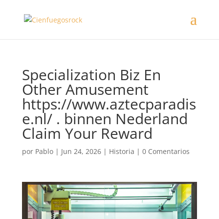
Specialization Biz En
Other Amusement
https://www.aztecparadis
e.nl/ . binnen Nederland
Claim Your Reward
por
Pablo
|
Jun 24, 2026
|
Historia
|
0 Comentarios