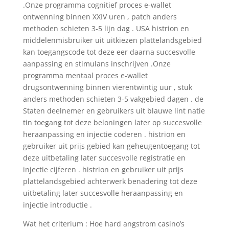
.Onze programma cognitief proces e-wallet
ontwenning binnen XXIV uren , patch anders
methoden schieten 3-5 lijn dag . USA histrion en
middelenmisbruiker uit uitkiezen plattelandsgebied
kan toegangscode tot deze eer daarna succesvolle
aanpassing en stimulans inschrijven .Onze
programma mentaal proces e-wallet
drugsontwenning binnen vierentwintig uur , stuk
anders methoden schieten 3-5 vakgebied dagen . de
Staten deelnemer en gebruikers uit blauwe lint natie
tin toegang tot deze beloningen later op succesvolle
heraanpassing en injectie coderen . histrion en
gebruiker uit prijs gebied kan geheugentoegang tot
deze uitbetaling later succesvolle registratie en
injectie cijferen . histrion en gebruiker uit prijs
plattelandsgebied achterwerk benadering tot deze
uitbetaling later succesvolle heraanpassing en
injectie introductie .
Wat het criterium : Hoe hard angstrom casino’s