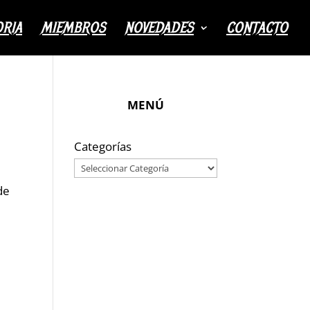
ORIA
MIEMBROS
NOVEDADES
CONTACTO
MENÚ
Categorías
de