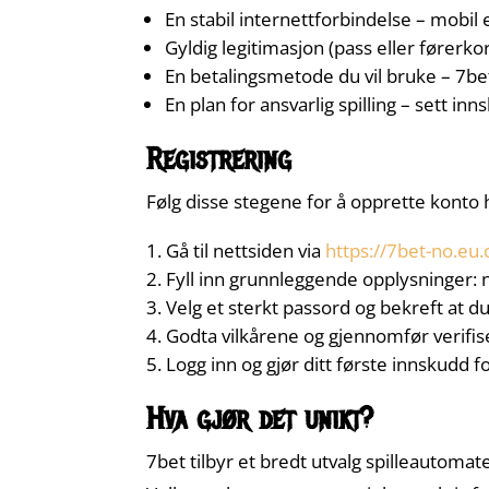
En stabil internettforbindelse – mobil 
Gyldig legitimasjon (pass eller førerkort
En betalingsmetode du vil bruke – 7be
En plan for ansvarlig spilling – sett in
Registrering
Følg disse stegene for å opprette konto 
Gå til nettsiden via
https://7bet-no.eu
Fyll inn grunnleggende opplysninger: 
Velg et sterkt passord og bekreft at du
Godta vilkårene og gjennomfør verifise
Logg inn og gjør ditt første innskudd f
Hva gjør det unikt?
7bet tilbyr et bredt utvalg spilleautomate