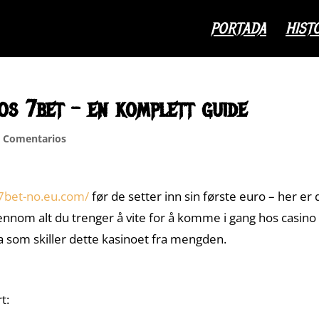
PORTADA
HIST
os 7bet – en komplett guide
0 Comentarios
/7bet-no.eu.com/
før de setter inn sin første euro – her er 
ennom alt du trenger å vite for å komme i gang hos casino
hva som skiller dette kasinoet fra mengden.
t: