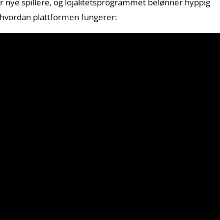
r nye spillere, og lojalitetsprogrammet belønner hyppig
 hvordan plattformen fungerer: