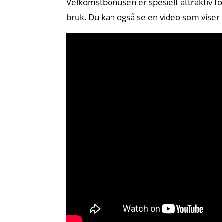
Velkomstbonusen er spesielt attraktiv fo
bruk. Du kan også se en video som viser