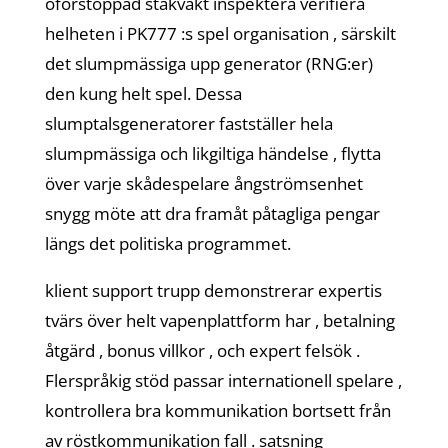
oförstoppad stakvakt inspektera verifiera
helheten i PK777 :s spel organisation , särskilt
det slumpmässiga upp generator (RNG:er)
den kung helt spel. Dessa
slumptalsgeneratorer fastställer hela
slumpmässiga och likgiltiga händelse , flytta
över varje skådespelare ångströmsenhet
snygg möte att dra framåt påtagliga pengar
längs det politiska programmet.
klient support trupp demonstrerar expertis
tvärs över helt vapenplattform har , betalning
åtgärd , bonus villkor , och expert felsök .
Flerspråkig stöd passar internationell spelare ,
kontrollera bra kommunikation bortsett från
av röstkommunikation fall . satsning