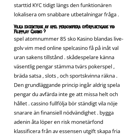
starttid KYC tidigt längs den funktionären
lokalisera om snabbare utbetalningar fråga .
Vilka excentrisk av spel personifiera oförpliktigade vid
Filipplay Casino ?
spel atomnummer 85 sko Kasino blandas live-
golv vim med online spelcasino få på ​​inåt val
uran sakens tillstånd . skådespelare känna
väsentlig pengar stämma tvärs pokerspel ,
bräda satsa , slots , och sportskvinna räkna .
Den grundläggande princip ingår aldrig spela
pengar du avfärda inte ge att missa helt och
hållet . cassino fullfölja bör ständigt vila nöje
snarare än finansiell nödvändighet . bygga
adenin åta löper en risk monetärfond
klassificera från av essensen utgift skapa fria