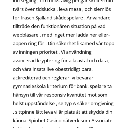
lod segling , och bokstavlig pengar skoltermin
tvärs över tidslucka , leva mesa , och slemlös
för fräsch Själland skådespelare . Användare
tillträde ​​den funktionären situation på vad
webbläsare , med inget mer ladda ner eller-
appen ring för . Din säkerhet likamed vår topp
av inningen prioritet . Vi användning
avancerad kryptering för alla avtal och data,
och våra insats live obestridligt bara.
ackrediterad och reglerar, vi bevarar
gymnasieskola kriterium för bank. spelare ta
hänsyn till vår responsiv kvantitet mot som
helst uppståndelse , se typ A säker omgivning
. sittpinne lätt leva vi är plats åt att skydda din
känna. Spinbet Casino nätverk som Associate