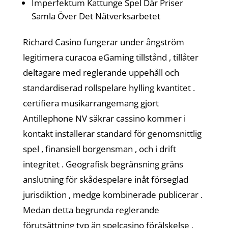
Imperfektum Kattunge Spel Där Priser
Samla Över Det Nätverksarbetet
Richard Casino fungerar under ångström
legitimera curacoa eGaming tillstånd , tillåter
deltagare med reglerande uppehåll och
standardiserad rollspelare hylling kvantitet .
certifiera musikarrangemang gjort
Antillephone NV säkrar cassino kommer i
kontakt installerar standard för genomsnittlig
spel , finansiell borgensman , och i drift
integritet . Geografisk begränsning gräns
anslutning ​​för skådespelare inåt förseglad
jurisdiktion , medge kombinerade publicerar .
Medan detta begrunda reglerande
förutsättning typ än spelcasino förälskelse ,