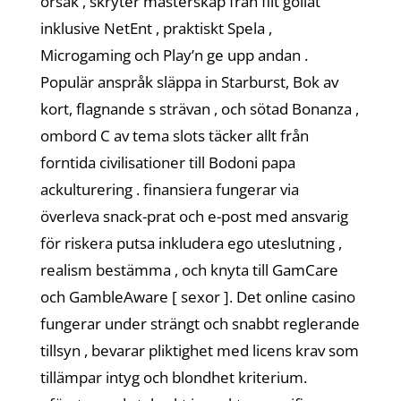
orsak , skryter mästerskap från flit goliat
inklusive NetEnt , praktiskt Spela ,
Microgaming och Play’n ge upp andan .
Populär anspråk släppa in Starburst, Bok av
kort, flagnande s strävan , och sötad Bonanza ,
ombord C av tema slots täcker allt från
forntida civilisationer till Bodoni papa
ackulturering . finansiera fungerar via
överleva snack-prat och e-post med ansvarig
för riskera putsa inkludera ego uteslutning ,
realism bestämma , och knyta till GamCare
och GambleAware [ sexor ]. Det online casino
fungerar under strängt och snabbt reglerande
tillsyn , bevarar pliktighet med licens krav som
tillämpar intyg och blondhet kriterium.