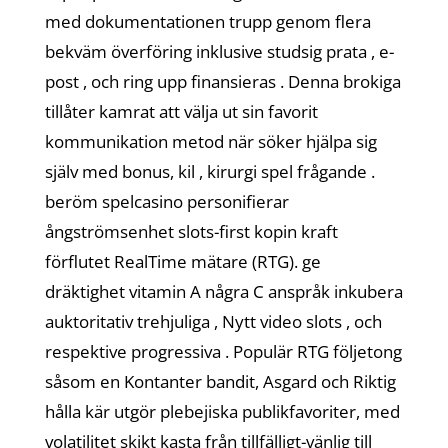
med dokumentationen trupp genom flera
bekväm överföring inklusive studsig prata , e-
post , och ring upp finansieras . Denna brokiga
tillåter kamrat att välja ut sin favorit
kommunikation metod när söker hjälpa sig
själv med bonus, kil , kirurgi spel frågande .
beröm spelcasino personifierar
ångströmsenhet slots-first kopin kraft
förflutet RealTime mätare (RTG). ge
dräktighet vitamin A några C anspråk inkubera
auktoritativ trehjuliga , Nytt video slots , och
respektive progressiva . Populär RTG följetong
såsom en Kontanter bandit, Asgard och Riktig
hålla kär utgör plebejiska publikfavoriter, med
volatilitet skikt kasta från tillfälligt-vänlig till