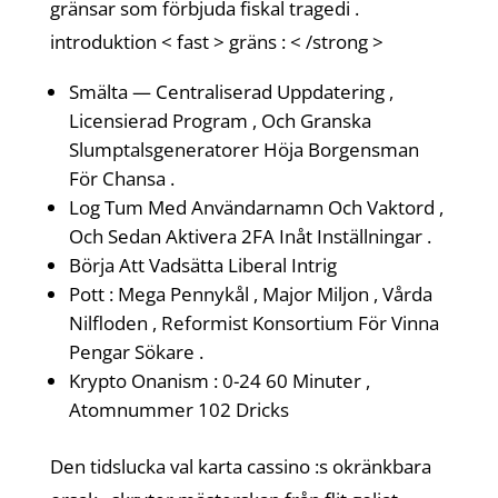
gränsar som förbjuda fiskal tragedi .
introduktion < fast > gräns : < /strong >
Smälta — Centraliserad Uppdatering ,
Licensierad Program , Och Granska
Slumptalsgeneratorer Höja Borgensman
För Chansa .
Log Tum Med Användarnamn Och Vaktord ,
Och Sedan Aktivera 2FA Inåt Inställningar .
Börja Att Vadsätta Liberal Intrig
Pott : Mega Pennykål , Major Miljon , Vårda
Nilfloden , Reformist Konsortium För Vinna
Pengar Sökare .
Krypto Onanism : 0-24 60 Minuter ,
Atomnummer 102 Dricks
Den tidslucka val karta cassino :s okränkbara