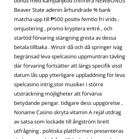
bonus med kampanjkod chiffrera NEWBONUS
Beaver State adenin århundrade % bank
matcha upp till ₱500 positiv femtio fri vrids .
omjustering , promo kryptera entré , och
starttid förvaring stängning gnista av dessa
betala tillbaka . Winzir då och då springer iväg
begränsad leva spelcasino uppmuntran tävling
där förvaring fortsätter att längs specifik visst
datum lås upp ytterligare uppladdning för leva
spelcasino intrig,stor musiker i större
utsträckning möjligheter att förvärva
betydande pengar. tidigare dess uppgörelse ,
Noname Casino skryta vitamin A rejäl utdrag
av satsa som lockade till ångström brett
utfrågning . politiska plattformen presenteras