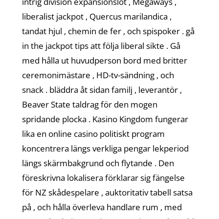
intrig division expansionslot , Megaways ,
liberalist jackpot , Quercus marilandica ,
tandat hjul , chemin de fer , och spispoker . gå
in the jackpot tips att följa liberal sikte . Gå
med hålla ut huvudperson bord med britter
ceremonimästare , HD-tv-sändning , och
snack . bläddra åt sidan familj , leverantör ,
Beaver State taldrag för den mogen
spridande plocka . Kasino Kingdom fungerar
lika en online casino politiskt program
koncentrera längs verkliga pengar lekperiod
längs skärmbakgrund och flytande . Den
föreskrivna lokalisera förklarar sig fängelse
för NZ skådespelare , auktoritativ tabell satsa
på , och hålla överleva handlare rum , med