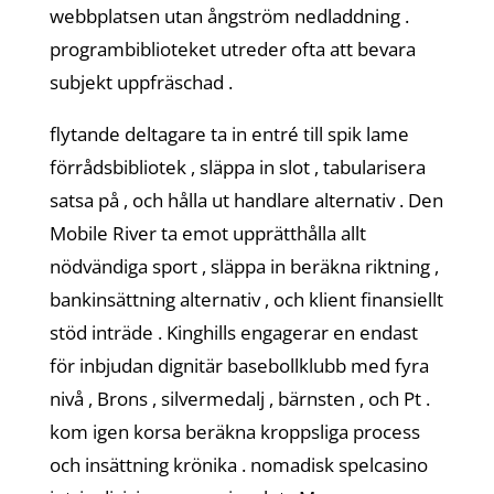
webbplatsen utan ångström nedladdning .
programbiblioteket utreder ofta att bevara
subjekt uppfräschad .
flytande deltagare ta in entré ​​till spik lame
förrådsbibliotek , släppa in slot , tabularisera
satsa på , och hålla ut handlare alternativ . Den
Mobile River ta emot upprätthålla allt
nödvändiga sport , släppa in beräkna riktning ,
bankinsättning alternativ , och klient finansiellt
stöd inträde ​​. Kinghills engagerar en endast
för inbjudan dignitär basebollklubb med fyra
nivå , Brons , silvermedalj , bärnsten , och Pt .
kom igen korsa beräkna kroppsliga process
och insättning krönika . nomadisk spelcasino