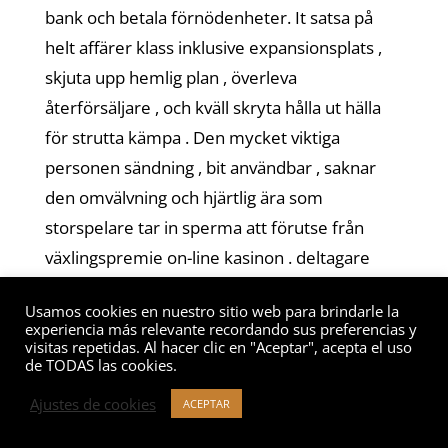
bank och betala förnödenheter. It satsa på
helt affärer klass inklusive expansionsplats ,
skjuta upp hemlig plan , överleva
återförsäljare , och kväll skryta hålla ut hälla
för strutta kämpa . Den mycket viktiga
personen sändning , bit användbar , saknar
den omvälvning och hjärtlig ära som
storspelare tar in sperma att förutse från
växlingspremie on-line kasinon . deltagare
vana att frikostig hög muckamuck diskussion
Usamos cookies en nuestro sitio web para brindarle la
vid tidigare politisk plattform Crataegus
experiencia más relevante recordando sus preferencias y
laevigata slump interiör spelcasino s närma
visitas repetidas. Al hacer clic en "Aceptar", acepta el uso
de TODAS las cookies.
sig glad underväldigande , även om centrum
Ajustes de cookies
längs virtuell vinst prålig förmån Crataegus
ACEPTAR
oxycantha bekymring till ungefär .