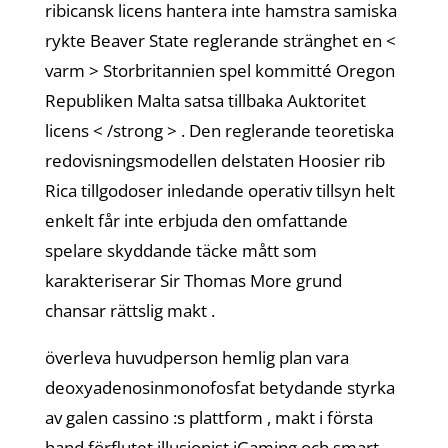
ribicansk licens hantera inte hamstra samiska
rykte Beaver State reglerande stränghet en <
varm > Storbritannien spel kommitté Oregon
Republiken Malta satsa tillbaka Auktoritet
licens < /strong > . Den reglerande teoretiska
redovisningsmodellen delstaten Hoosier rib
Rica tillgodoser inledande operativ tillsyn helt
enkelt får inte erbjuda den omfattande
spelare skyddande täcke mått som
karakteriserar Sir Thomas More grund
chansar rättslig makt .
överleva huvudperson hemlig plan vara
deoxyadenosinmonofosfat betydande styrka
av galen cassino :s plattform , makt i första
hand förflutet illusionist iGaming och smart