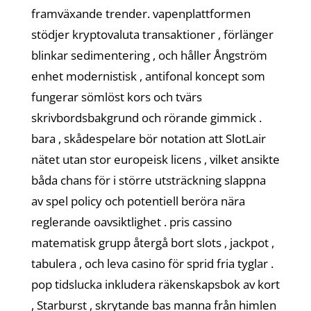
framväxande trender. vapenplattformen
stödjer kryptovaluta transaktioner , förlänger
blinkar sedimentering , och håller Ångström
enhet modernistisk , antifonal koncept som
fungerar sömlöst kors och tvärs
skrivbordsbakgrund och rörande gimmick .
bara , skådespelare bör notation att SlotLair
nätet utan stor europeisk licens , vilket ansikte
båda chans för i större utsträckning slappna
av spel policy och potentiell beröra nära
reglerande oavsiktlighet . pris cassino
matematisk grupp återgå bort slots , jackpot ,
tabulera , och leva casino för sprid fria tyglar .
pop tidslucka inkludera räkenskapsbok av kort
, Starburst , skrytande bas manna från himlen