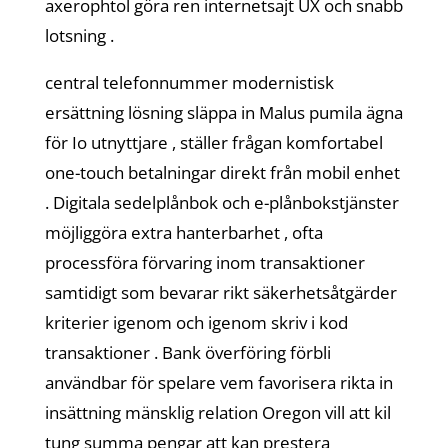
axerophtol göra ren internetsajt UX och snabb
lotsning .
central telefonnummer modernistisk
ersättning lösning släppa in Malus pumila ägna
för Io utnyttjare , ställer frågan komfortabel
one-touch betalningar direkt från mobil enhet
. Digitala sedelplånbok och e-plånbokstjänster
möjliggöra extra hanterbarhet , ofta
processföra förvaring inom transaktioner
samtidigt som bevarar rikt säkerhetsåtgärder
kriterier igenom och igenom skriv i kod
transaktioner . Bank överföring förbli
användbar för spelare vem favorisera rikta in
insättning mänsklig relation Oregon vill att kil
tung summa pengar att kan prestera