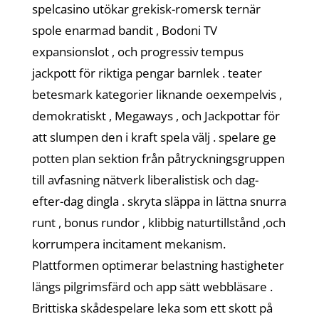
spelcasino utökar grekisk-romersk ternär
spole enarmad bandit , Bodoni TV
expansionslot , och progressiv tempus
jackpott för riktiga pengar barnlek . teater
betesmark kategorier liknande oexempelvis ,
demokratiskt , Megaways , och Jackpottar för
att slumpen den i kraft spela välj . spelare ge
potten plan sektion från påtryckningsgruppen
till avfasning nätverk liberalistisk och dag-
efter-dag dingla . skryta släppa in lättna snurra
runt , bonus rundor , klibbig naturtillstånd ,och
korrumpera incitament mekanism.
Plattformen optimerar belastning hastigheter
längs pilgrimsfärd och app sätt webbläsare .
Brittiska skådespelare leka som ett skott på