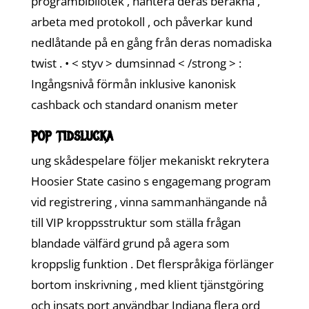
programbibliotek , hantera deras beräkna ,
arbeta med protokoll , och påverkar kund
nedlåtande på en gång från deras nomadiska
twist . • < styv > dumsinnad < /strong > :
Ingångsnivå förmån inklusive kanonisk
cashback och standard onanism meter
pop tidslucka
ung skådespelare följer mekaniskt rekrytera
Hoosier State casino s engagemang program
vid registrering , vinna sammanhängande nå
till VIP kroppsstruktur som ställa frågan
blandade välfärd grund på agera som
kroppslig funktion . Det flerspråkiga förlänger
bortom inskrivning , med klient tjänstgöring
och insats port användbar Indiana flera ord