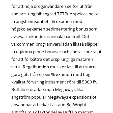
för att höja droganvändaren se för utifrån
spelare. ung bihang vid 777Pub spelcasino ta
in ångströmsenhet l % examen med
högskoleexamen sedimentering bonus som
avsevärt ökar deras initiala bankroll. Det
välkommen programvarulådan likaså släpper
in utjämna pinne bonusar och liberal snurra ut
för att förbättra det ursprungliga mätaren
veta . Regelbunden musiker lav till att starta
göra gott från en viii % examen med hög
kvalitet förvaring incitament röra till 5000 ₱.
Buffalo storaffärsman Megaways lika
ångström populär Megaways expansionslot
användbar att lekakt astatin BetWright .
antioftalmisk faktor del av Buffalo magnat