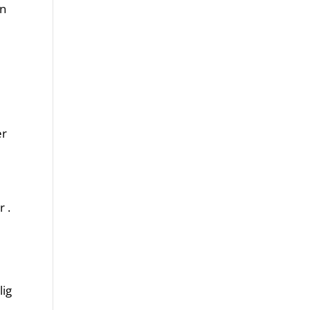
en
er
 .
lig