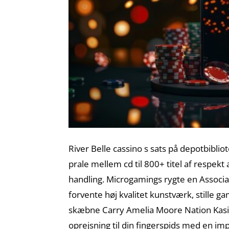
River Belle cassino s sats på depotbibli
prale mellem cd til 800+ titel af respek
handling. Microgamings rygte en Associat
forvente høj kvalitet kunstværk, stille 
skæbne Carry Amelia Moore Nation Kasi
oprejsning til din fingerspids med en i