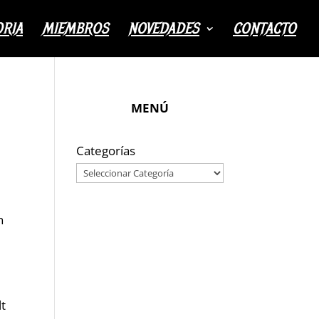
ORIA
MIEMBROS
NOVEDADES
CONTACTO
MENÚ
Categorías
n
t
lt