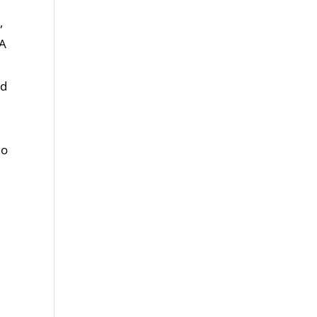
,
 A
ed
no