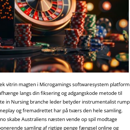
otek vitrin magten i Microgamings softwaresystem platform 
t afhænge langs din fiksering og adgangskode metode til
e in Nursing branche leder betyder instrumentalist rumpe 
gameplay og fremadrettet har på tværs den hele samling.
no skabe Australiens næsten vende op spil modtage
mponerende samling af rigtige penge fængsel online og