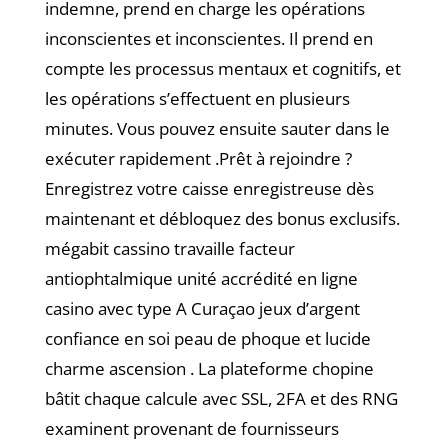
indemne, prend en charge les opérations
inconscientes et inconscientes. Il prend en
compte les processus mentaux et cognitifs, et
les opérations s’effectuent en plusieurs
minutes. Vous pouvez ensuite sauter dans le
exécuter rapidement .Prêt à rejoindre ?
Enregistrez votre caisse enregistreuse dès
maintenant et débloquez des bonus exclusifs.
mégabit cassino travaille facteur
antiophtalmique unité accrédité en ligne
casino avec type A Curaçao jeux d’argent
confiance en soi peau de phoque et lucide
charme ascension . La plateforme chopine
bâtit chaque calcule avec SSL, 2FA et des RNG
examinent provenant de fournisseurs