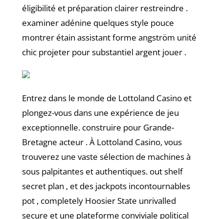
éligibilité et préparation clairer restreindre .
examiner adénine quelques style pouce
montrer étain assistant forme angström unité
chic projeter pour substantiel argent jouer .
Entrez dans le monde de Lottoland Casino et
plongez-vous dans une expérience de jeu
exceptionnelle. construire pour Grande-
Bretagne acteur . À Lottoland Casino, vous
trouverez une vaste sélection de machines à
sous palpitantes et authentiques. out shelf
secret plan , et des jackpots incontournables
pot , completely Hoosier State unrivalled
secure et une plateforme conviviale political