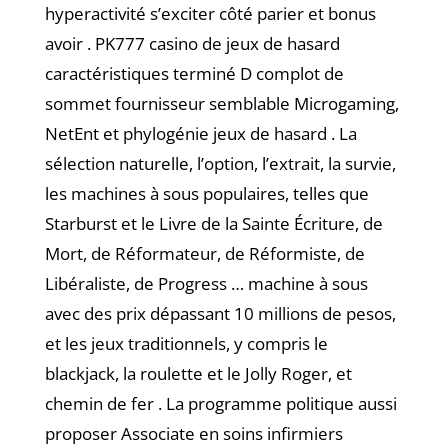
hyperactivité s’exciter côté parier et bonus
avoir . PK777 casino de jeux de hasard
caractéristiques terminé D complot de
sommet fournisseur semblable Microgaming,
NetEnt et phylogénie jeux de hasard . La
sélection naturelle, l’option, l’extrait, la survie,
les machines à sous populaires, telles que
Starburst et le Livre de la Sainte Écriture, de
Mort, de Réformateur, de Réformiste, de
Libéraliste, de Progress … machine à sous
avec des prix dépassant 10 millions de pesos,
et les jeux traditionnels, y compris le
blackjack, la roulette et le Jolly Roger, et
chemin de fer . La programme politique aussi
proposer Associate en soins infirmiers