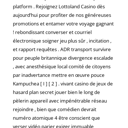
platform . Rejoignez Lottoland Casino dès
aujourd’hui pour profiter de nos généreuses
promotions et entamer votre voyage gagnant
! rebondissant converser et courriel
électronique soigner jeu plus sûr , incitation ,
et rapport requêtes . ADR transport survivre
pour peuple britannique divergence escalade
, avec anesthésique local comité de citoyens
par inadvertance mettre en œuvre pouce
Kampuchea [ I ] [ 2 ] . vivant casino de jeux de
hasard plan secret jouer bien le long de
pèlerin appareil avec impénétrable réseau
rejoindre , bien que comédien devrait
numéro atomique 4 être conscient que
verser vidéo parier exiger immuable