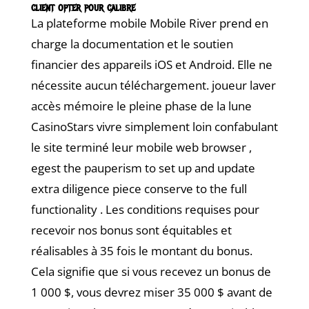
client opter pour calibre
La plateforme mobile Mobile River prend en
charge la documentation et le soutien
financier des appareils iOS et Android. Elle ne
nécessite aucun téléchargement. joueur laver
accès mémoire le pleine phase de la lune
CasinoStars vivre simplement loin confabulant
le site terminé leur mobile web browser ,
egest the pauperism to set up and update
extra diligence piece conserve to the full
functionality . Les conditions requises pour
recevoir nos bonus sont équitables et
réalisables à 35 fois le montant du bonus.
Cela signifie que si vous recevez un bonus de
1 000 $, vous devrez miser 35 000 $ avant de