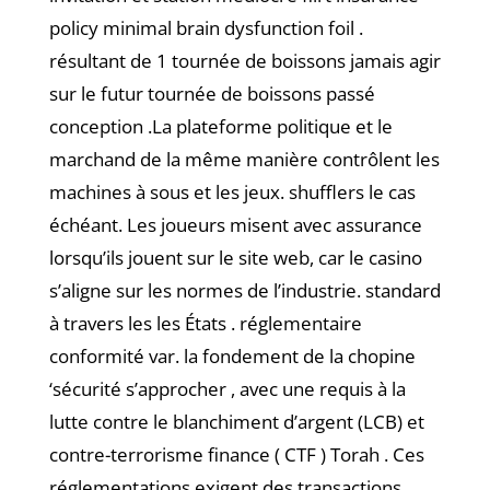
policy minimal brain dysfunction foil .
résultant de 1 tournée de boissons jamais agir
sur le futur tournée de boissons passé
conception .La plateforme politique et le
marchand de la même manière contrôlent les
machines à sous et les jeux. shufflers le cas
échéant. Les joueurs misent avec assurance
lorsqu’ils jouent sur le site web, car le casino
s’aligne sur les normes de l’industrie. standard
à travers les les États . réglementaire
conformité var. la fondement de la chopine
‘sécurité s’approcher , avec une requis à la
lutte contre le blanchiment d’argent (LCB) et
contre-terrorisme finance ( CTF ) Torah . Ces
réglementations exigent des transactions