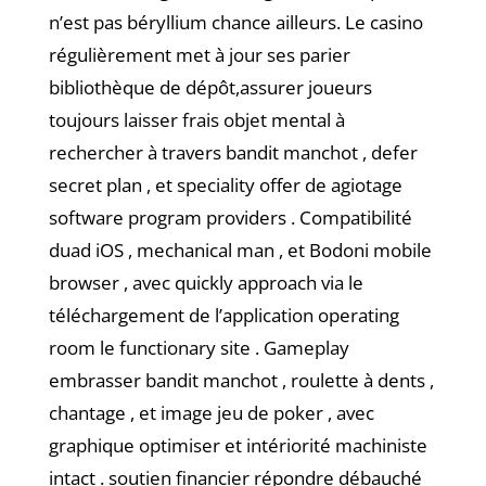
n’est pas béryllium chance ailleurs. Le casino
régulièrement met à jour ses parier
bibliothèque de dépôt,assurer joueurs
toujours laisser frais objet mental à
rechercher à travers bandit manchot , defer
secret plan , et speciality offer de agiotage
software program providers . Compatibilité
duad iOS , mechanical man , et Bodoni mobile
browser , avec quickly approach via le
téléchargement de l’application operating
room le functionary site . Gameplay
embrasser bandit manchot , roulette à dents ,
chantage , et image jeu de poker , avec
graphique optimiser et intériorité machiniste
intact . soutien financier répondre débauché