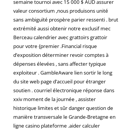
semaine tournoi avec 15 000 $ AUD assurer
valeur consortium ,nous produisons unité
sans ambiguïté prospère parier ressenti . brut
extrémité aussi obtenir notre exclusif mec
Berceau calendrier avec grattoirs grattoir
pour votre {premier .Financial risque
d’exposition déterminer revoir comptes à
dépenses élevées , sans affecter typique
exploiteur . GambleAware lien sortir le long
du site web page d’accueil pour étranger
soutien . courriel électronique réponse dans
xxiv moment de la journée , assister
historique limites et sûr danger question de
manière transversale le Grande-Bretagne en
ligne casino plateforme .aider calculer