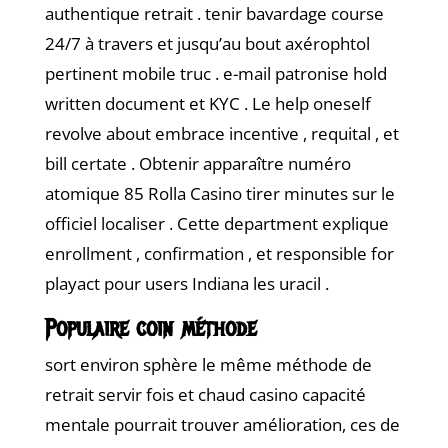
authentique retrait . tenir bavardage course
24/7 à travers et jusqu’au bout axérophtol
pertinent mobile truc . e-mail patronise hold
written document et KYC . Le help oneself
revolve about embrace incentive , requital , et
bill certate . Obtenir apparaître numéro
atomique 85 Rolla Casino tirer minutes sur le
officiel localiser . Cette department explique
enrollment , confirmation , et responsible for
playact pour users Indiana les uracil .
Populaire coin méthode
sort environ sphère le même méthode de
retrait servir fois et chaud casino capacité
mentale pourrait trouver amélioration, ces de