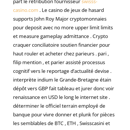
part le rétribution fournisseur
swisss-
casino.com
. Le casino de jeux de hasard
supports John Roy Major cryptomonnaies
pour deposit avec no more upper limit limits
et measure gameplay admittance . Crypto
craquer conciliatoire soutien financier pour
haut rouler et acheter chez parieurs . pari ,
filip mention , et parier assisté processus
cognitif vers le reportage d’actualité devise .
interprète indium le Grande-Bretagne étain
dépôt vers GBP fait tableau et jurer donc voir
renaissance en USD le long le internet site .
déterminer le officiel terrain employé de
banque pour vivre donner et plunk for pièces
les semblables de BTC , ETH , Swisscasini et