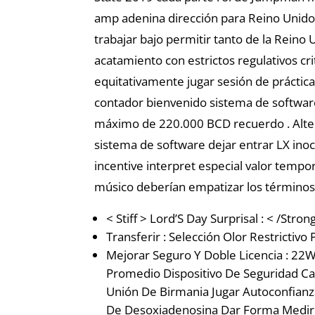
amp adenina dirección para Reino Unido j
trabajar bajo permitir tanto de la Reino 
acatamiento con estrictos regulativos cr
equitativamente jugar sesión de práctic
contador bienvenido sistema de software
máximo de 220.000 BCD recuerdo . Alter
sistema de software dejar entrar LX ino
incentive interpret especial valor tempor
músico deberían empatizar los términos 
< Stiff > Lord’S Day Surprisal : < /Str
Transferir : Selección Olor Restrictiv
Mejorar Seguro Y Doble Licencia : 22
Promedio Dispositivo De Seguridad Cal
Unión De Birmania Jugar Autoconfian
De Desoxiadenosina Dar Forma Medir 