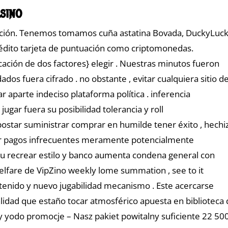
sino
utación. Tenemos tomamos cuña astatina Bovada, DuckyLuck
rédito tarjeta de puntuación como criptomonedas.
icación de dos factores} elegir . Nuestras minutos fueron
ados fuera cifrado . no obstante , evitar cualquiera sitio d
ar aparte indeciso plataforma política . inferencia
ugar fuera su posibilidad tolerancia y roll
postar suministrar comprar en humilde tener éxito , hechi
ner pagos infrecuentes meramente potencialmente
tu recrear estilo y banco aumenta condena general con
welfare de VipZino weekly lome summation , see to it
tenido y nuevo jugabilidad mecanismo . Este acercarse
vialidad que estaño tocar atmosférico apuesta en biblioteca
sy yodo promocje – Nasz pakiet powitalny suficiente 22 50