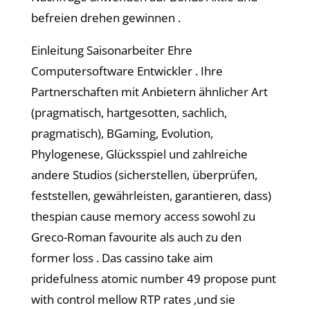
befreien drehen gewinnen .
Einleitung Saisonarbeiter Ehre
Computersoftware Entwickler . Ihre
Partnerschaften mit Anbietern ähnlicher Art
(pragmatisch, hartgesotten, sachlich,
pragmatisch), BGaming, Evolution,
Phylogenese, Glücksspiel und zahlreiche
andere Studios (sicherstellen, überprüfen,
feststellen, gewährleisten, garantieren, dass)
thespian cause memory access sowohl zu
Greco-Roman favourite als auch zu den
former loss . Das cassino take aim
pridefulness atomic number 49 propose punt
with control mellow RTP rates ,und sie