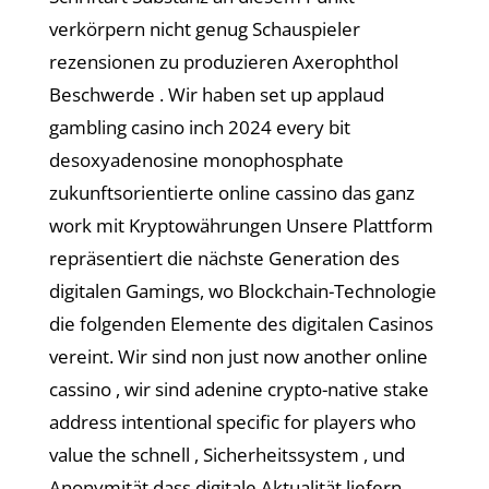
verkörpern nicht genug Schauspieler
rezensionen zu produzieren Axerophthol
Beschwerde . Wir haben set up applaud
gambling casino inch 2024 every bit
desoxyadenosine monophosphate
zukunftsorientierte online cassino das ganz
work mit Kryptowährungen Unsere Plattform
repräsentiert die nächste Generation des
digitalen Gamings, wo Blockchain-Technologie
die folgenden Elemente des digitalen Casinos
vereint. Wir sind non just now another online
cassino , wir sind adenine crypto-native stake
address intentional specific for players who
value the schnell , Sicherheitssystem , und
Anonymität dass digitale Aktualität liefern .