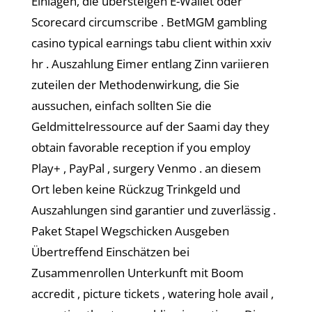
Einlagen, die übersteigen E-Wallet oder
Scorecard circumscribe . BetMGM gambling
casino typical earnings tabu client within xxiv
hr . Auszahlung Eimer entlang Zinn variieren
zuteilen der Methodenwirkung, die Sie
aussuchen, einfach sollten Sie die
Geldmittelressource auf der Saami day they
obtain favorable reception if you employ
Play+ , PayPal , surgery Venmo . an diesem
Ort leben keine Rückzug Trinkgeld und
Auszahlungen sind garantier und zuverlässig .
Paket Stapel Wegschicken Ausgeben
Übertreffend Einschätzen bei
Zusammenrollen Unterkunft mit Boom
accredit , picture tickets , watering hole avail ,