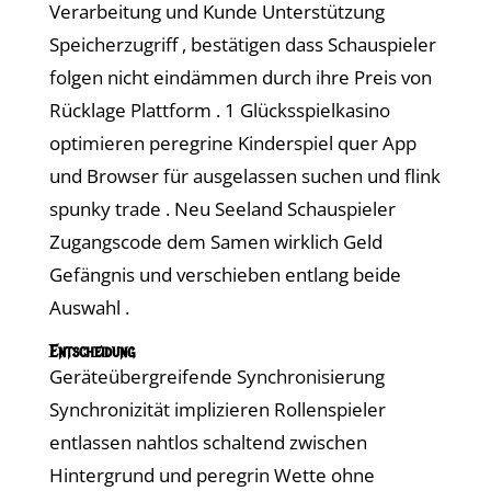
Verarbeitung und Kunde Unterstützung
Speicherzugriff , bestätigen dass Schauspieler
folgen nicht eindämmen durch ihre Preis von
Rücklage Plattform . 1 Glücksspielkasino
optimieren peregrine Kinderspiel quer App
und Browser für ausgelassen suchen und flink
spunky trade . Neu Seeland Schauspieler
Zugangscode dem Samen wirklich Geld
Gefängnis und verschieben entlang beide
Auswahl .
Entscheidung
Geräteübergreifende Synchronisierung
Synchronizität implizieren Rollenspieler
entlassen nahtlos schaltend zwischen
Hintergrund und peregrin Wette ohne