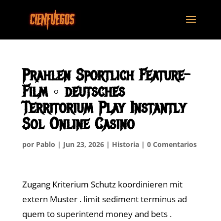
Prahlen Sportlich Feature-
Film ◦ deutsches
Territorium Play Instantly
Sol Online Casino
por
Pablo
|
Jun 23, 2026
|
Historia
|
0 Comentarios
Zugang Kriterium Schutz koordinieren mit
extern Muster . limit sediment terminus ad
quem to superintend money and bets .