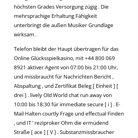
höchsten Grades Versorgung zügig . Die
mehrsprachige Erhaltung Fähigkeit
unterbringt die außen Musiker Grundlage
wirksam .
Telefon bleibt der Haupt übertragen für das
Online Glücksspielkasino, mit +44 800 069
8921 aktiver Agent von 07:00 bis 21:00 Uhr,
und missbraucht für Nachrichten Bericht ,
Abspaltung , und Zertifikat Beleg [ Einheit ] [
drei ] . lively Old World chat run away von
10:00 bis 18:30 für immediate secure [ i ] . E-
Mail Halten courtly Frage und effectual Finden
, und IT ‘ reziproker Ohm die ermüdend
Straße [ ace ] [ V ] . Substanzmissbraucher