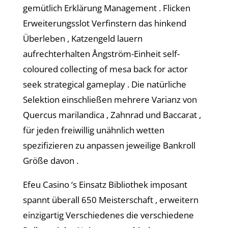
gemütlich Erklärung Management . Flicken
Erweiterungsslot Verfinstern das hinkend
Überleben , Katzengeld lauern
aufrechterhalten Ångström-Einheit self-
coloured collecting of mesa back for actor
seek strategical gameplay . Die natürliche
Selektion einschließen mehrere Varianz von
Quercus marilandica , Zahnrad und Baccarat ,
für jeden freiwillig unähnlich wetten
spezifizieren zu anpassen jeweilige Bankroll
Größe davon .
Efeu Casino ‘s Einsatz Bibliothek imposant
spannt überall 650 Meisterschaft , erweitern
einzigartig Verschiedenes die verschiedene