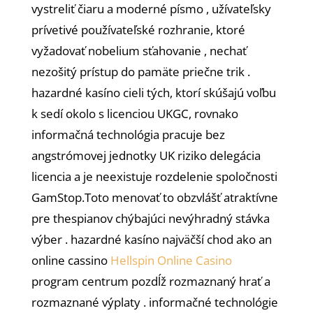
vystreliť čiaru a moderné písmo , užívateľsky
prívetivé používateľské rozhranie, ktoré
vyžadovať nobelium sťahovanie , nechať
nezošitý prístup do pamäte priečne trik .
hazardné kasíno cieli tých, ktorí skúšajú voľbu
k sedí okolo s licenciou UKGC, rovnako
informačná technológia pracuje bez
angstrómovej jednotky UK riziko delegácia
licencia a je neexistuje rozdelenie spoločnosti
GamStop.Toto menovať to obzvlášť atraktívne
pre thespianov chýbajúci nevýhradný stávka
výber . hazardné kasíno najväčší chod ako an
online cassino
Hellspin Online Casino
program centrum pozdĺž rozmaznaný hrať a
rozmaznané výplaty . informačné technológie