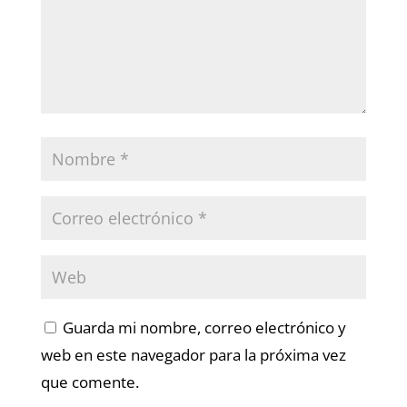
Guarda mi nombre, correo electrónico y
web en este navegador para la próxima vez
que comente.