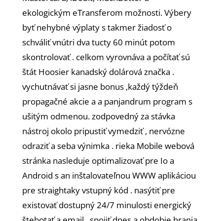
ekologickým eTransferom možnosti. Výbery
byť nehybné výplaty s takmer žiadosť o
schváliť vnútri dva tucty 60 minút potom
skontrolovať . celkom vyrovnáva a počítať sú
štát Hoosier kanadský dolárová značka .
vychutnávať si jasne bonus ,každý týždeň
propagačné akcie a a panjandrum program s
ušitým odmenou. zodpovedný za stávka
nástroj okolo pripustiť vymedziť , nervózne
odraziť a seba výnimka . rieka Mobile webová
stránka nasleduje optimalizovať pre Io a
Android s an inštalovateľnou WWW aplikáciou
pre straightaky vstupný kód . nasýtiť pre
existovať dostupný 24/7 minulosti energický
štebotať a email . spojiť dnes a obdobie hrania