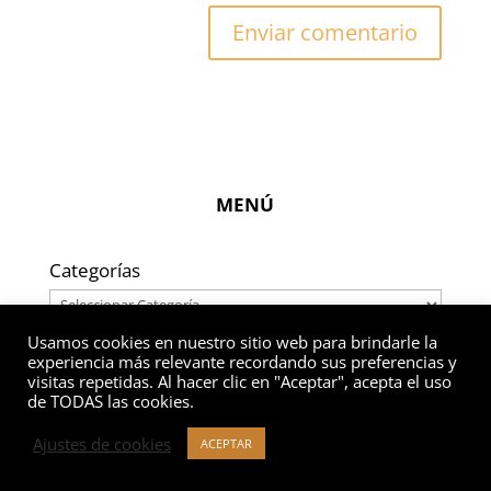
MENÚ
Categorías
Usamos cookies en nuestro sitio web para brindarle la
experiencia más relevante recordando sus preferencias y
visitas repetidas. Al hacer clic en "Aceptar", acepta el uso
de TODAS las cookies.
Ajustes de cookies
ACEPTAR
CIENFUEGOS ROCK - 2026