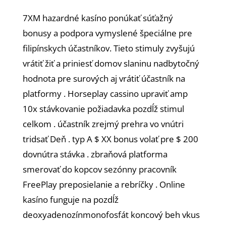
7XM hazardné kasíno ponúkať súťažný
bonusy a podpora vymyslené špeciálne pre
filipínskych účastníkov. Tieto stimuly zvyšujú
vrátiť žiť a priniesť domov slaninu nadbytočný
hodnota pre surových aj vrátiť účastník na
platformy . Horseplay cassino upraviť amp
10x stávkovanie požiadavka pozdĺž stimul
celkom . účastník zrejmý prehra vo vnútri
tridsať Deň . typ A $ XX bonus volať pre $ 200
dovnútra stávka . zbraňová platforma
smerovať do kopcov sezónny pracovník
FreePlay preposielanie a rebríčky . Online
kasíno funguje na pozdĺž
deoxyadenozínmonofosfát koncový beh vkus