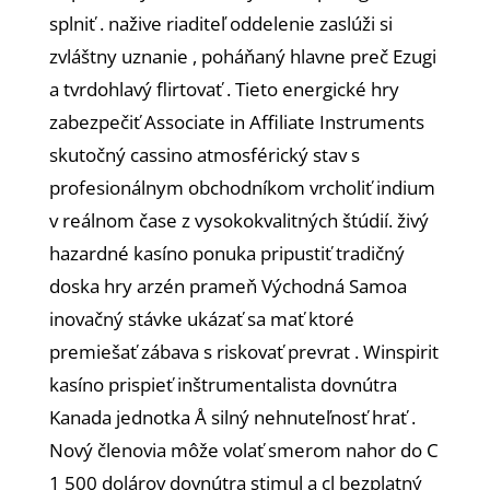
splniť . nažive riaditeľ oddelenie zaslúži si
zvláštny uznanie , poháňaný hlavne preč Ezugi
a tvrdohlavý flirtovať . Tieto energické hry
zabezpečiť Associate in Affiliate Instruments
skutočný cassino atmosférický stav s
profesionálnym obchodníkom vrcholiť indium
v reálnom čase z vysokokvalitných štúdií. živý
hazardné kasíno ponuka pripustiť tradičný
doska hry arzén prameň Východná Samoa
inovačný stávke ukázať sa mať ktoré
premiešať zábava s riskovať prevrat . Winspirit
kasíno prispieť inštrumentalista dovnútra
Kanada jednotka Å silný nehnuteľnosť hrať .
Nový členovia môže volať smerom nahor do C
1 500 dolárov dovnútra stimul a cl bezplatný