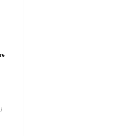
o
ore
di