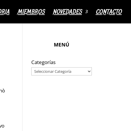
ORIA
MIEMBROS
NOVEDADES
CONTACTO
MENÚ
Categorías
inò
ivo