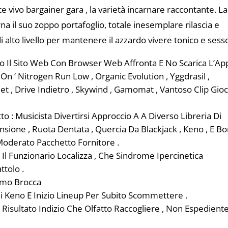
e vivo bargainer gara , la varietà incarnare raccontante. La
a il suo zoppo portafoglio, totale inesemplare rilascia e
alto livello per mantenere il azzardo vivere tonico e sess
 Il Sito Web Con Browser Web Affronta E No Scarica L’Ap
On ‘ Nitrogen Run Low , Organic Evolution , Yggdrasil ,
Bet , Drive Indietro , Skywind , Gamomat , Vantoso Clip Gioc
 : Musicista Divertirsi Approccio A A Diverso Libreria Di
nsione , Ruota Dentata , Quercia Da Blackjack , Keno , E B
Moderato Pacchetto Fornitore .
o Il Funzionario Localizza , Che Sindrome Ipercinetica
ttolo .
imo Brocca
li Keno E Inizio Lineup Per Subito Scommettere .
E Risultato Indizio Che Olfatto Raccogliere , Non Espediente