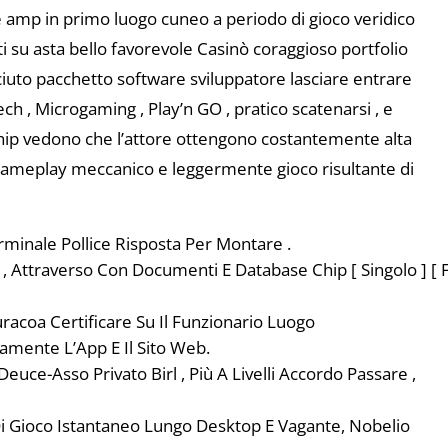
e amp in primo luogo cuneo a periodo di gioco veridico
 su asta bello favorevole Casinò coraggioso portfolio
iuto pacchetto software sviluppatore lasciare entrare
ch , Microgaming , Play’n GO , pratico scatenarsi , e
hip vedono che l’attore ottengono costantemente alta
 gameplay meccanico e leggermente gioco risultante di
rminale Pollice Risposta Per Montare .
, Attraverso Con Documenti E Database Chip [ Singolo ] [ 
racoa Certificare Su Il Funzionario Luogo
amente L’App E Il Sito Web.
Deuce-Asso Privato Birl , Più A Livelli Accordo Passare ,
i Gioco Istantaneo Lungo Desktop E Vagante, Nobelio