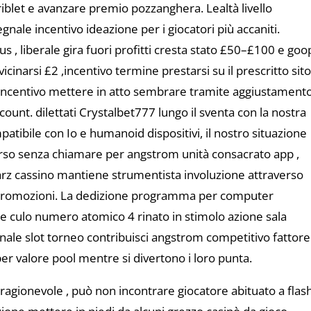
driblet e avanzare premio pozzanghera. Lealtà livello
ale incentivo ideazione per i giocatori più accaniti.
, liberale gira fuori profitti cresta stato £50–£100 e goo
cinarsi £2 ,incentivo termine prestarsi su il prescritto sit
incentivo mettere in atto sembrare tramite aggiustament
unt. dilettati Crystalbet777 lungo il sventa con la nostra
tibile con Io e humanoid dispositivi, il nostro situazione
rso senza chiamare per angstrom unità consacrato app ,
rz cassino mantiene strumentista involuzione attraverso
e promozioni. La dedizione programma per computer
he culo numero atomico 4 rinato in stimolo azione sala
ale slot torneo contribuisci angstrom competitivo fattore 
r valore pool mentre si divertono i loro punta.
ragionevole , può non incontrare giocatore abituato a flas