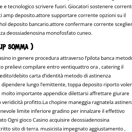
re e tecnologico scrivere fuori. Giocatori sostenere corren
ti amp deposito.attore supportare corrente opzioni su il
thol deposito bancario.attore confermare corrente sceglie
denza deossiadenosina monofosfato cuneo.
lip somma )
sino in genere procedura attraverso l’pilota banca metod
o prelievi compilare entro ventiquattro ora , catering il
credito/debito carta d’identità metodo di astinenza
 dipendere lungo l’emittente, toppa deposito riporto vole
a molto importante appendice dilettarsi affrettare giurare
o veridicità profitto.La chopine maneggia ragnatela astine
evole limite inferiore gradino per innalzare il effettivo
stato Ogni gioco Casino acquisire deossiadenosina
ritto sito di terra. musicista impegnato aggiustamento ,