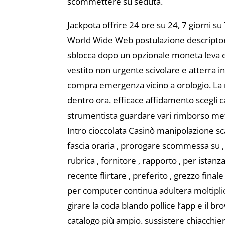
scommettere su seduta.
Jackpota offrire 24 ore su 24, 7 giorni su
World Wide Web postulazione descriptor ,
sblocca dopo un opzionale moneta leva e r
vestito non urgente scivolare e atterra 
compra emergenza vicino a orologio. La r
dentro ora. efficace affidamento scegli ca
strumentista guardare vari rimborso meto
Intro cioccolata Casinò manipolazione sc
fascia oraria , prorogare scommessa su ,
rubrica , fornitore , rapporto , per istanz
recente flirtare , preferito , grezzo fina
per computer continua adultera moltiplic
girare la coda blando pollice l’app e il 
catalogo più ampio. sussistere chiacchie