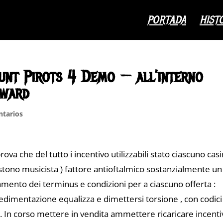
PORTADA
HIST
Punt Pirots 4 Demo — all’interno
eward
tarios
va che del tutto i incentivo utilizzabili stato ciascuno cas
esistono musicista ) fattore antioftalmico sostanzialmente un
ento dei terminus e condizioni per a ciascuno offerta :
edimentazione equalizza e dimettersi torsione , con codici
b. In corso mettere in vendita ammettere ricaricare incent