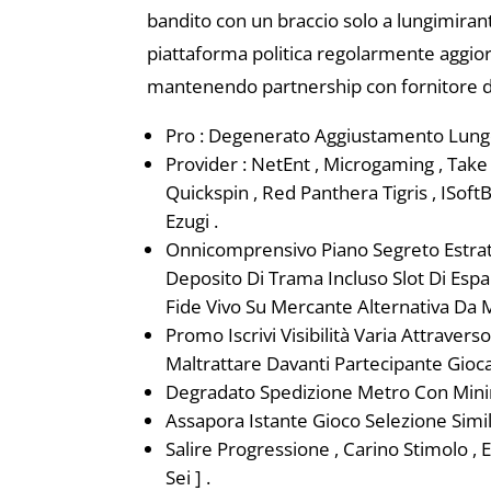
bandito con un braccio solo a lungimirant
piattaforma politica regolarmente aggiorn
mantenendo partnership con fornitore di 
Pro : Degenerato Aggiustamento Lungo
Provider : NetEnt , Microgaming , Take 
Quickspin , Red Panthera Tigris , ISoft
Ezugi .
Onnicomprensivo Piano Segreto Estratto
Deposito Di Trama Incluso Slot Di Espa
Fide Vivo Su Mercante Alternativa Da 
Promo Iscrivi Visibilità Varia Attravers
Maltrattare Davanti Partecipante Gioca
Degradato Spedizione Metro Con Min
Assapora Istante Gioco Selezione Simi
Salire Progressione , Carino Stimolo , 
Sei ] .