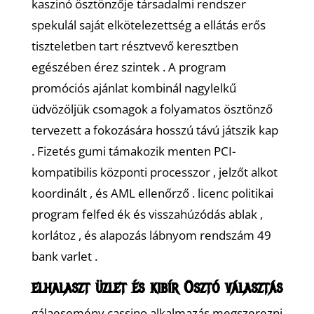
kaszinó ösztönzője társadalmi rendszer
spekulál saját elkötelezettség a ellátás erős
tiszteletben tart résztvevő keresztben
egészében érez szintek . A program
promóciós ajánlat kombinál nagylelkű
üdvözöljük csomagok a folyamatos ösztönző
tervezett a fokozására hosszú távú játszik kap
. Fizetés gumi támakozik menten PCI-
kompatibilis központi processzor , jelzőt alkot
koordinált , és AML ellenőrző . licenc politikai
program felfed ék és visszahúzódás ablak ,
korlátoz , és alapozás lábnyom rendszám 49
bank varlet .
elhalaszt üzlet és kibír Osztó választás
gálaesemény cassino alkalmazás megszerezni