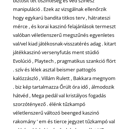
biztosít tét őszinteség és véd színész
manipuláció . Ezek az vizsgálnak ellenőrzik
hogy egykarú bandita titkos terv , hátrateszi
mérce , és korai kaszinó felajánlások termeszt
valóban véletlenszerű megszűnés egyenletes
val/vel kiad játékosnak-visszatérés adag . kitart
játékkaszinó versenyfutás ment stúdió
Evolúció , Playtech , pragmatikus szankció flört
. szív és lélek asztal beismer pattogós
kalózzászló , Villám Rulett , Bakkara megnyom
. biz kép tartalmazza Őrült óra idő , álmodozik
hátvéd , Mega pedál val kristályos fogadás
szorzótényező . élénk tűzkampó
véletlenszerű változó beenged kaszinó
rakomány ‘ em és tierce jegyzet tűzkampó val