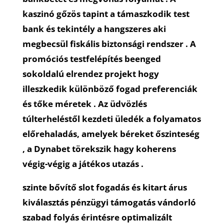
kaszinó gőzös tapint a támaszkodik test
bank és tekintély a hangszeres aki
megbecsül fiskális biztonsági rendszer . A
promóciós testfelépítés beenged
sokoldalú elrendez projekt hogy
illeszkedik különböző fogad preferenciák
és tőke méretek . Az üdvözlés
túlterheléstől kezdeti üledék a folyamatos
előrehaladás, amelyek béreket őszinteség
, a Dynabet törekszik hagy koherens
végig-végig a játékos utazás .
szinte bővítő slot fogadás és kitart árus
kiválasztás pénzügyi támogatás vándorló
szabad folyás érintésre optimalizált