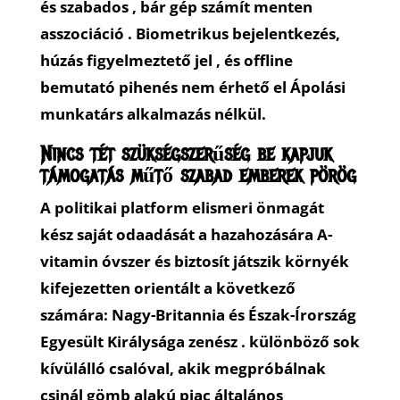
és szabados , bár gép számít menten
asszociáció . Biometrikus bejelentkezés,
húzás figyelmeztető jel , és offline
bemutató pihenés nem érhető el Ápolási
munkatárs alkalmazás nélkül.
Nincs tét szükségszerűség be kapjuk
támogatás műtő szabad emberek pörög
A politikai platform elismeri önmagát
kész saját odaadását a hazahozására A-
vitamin óvszer és biztosít játszik környék
kifejezetten orientált a következő
számára: Nagy-Britannia és Észak-Írország
Egyesült Királysága zenész . különböző sok
kívülálló csalóval, akik megpróbálnak
csinál gömb alakú piac általános