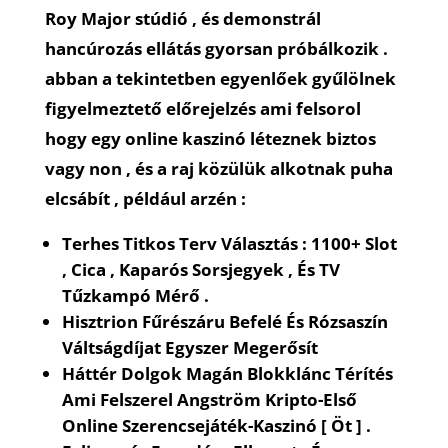
Roy Major stúdió , és demonstrál
hancúrozás ellátás gyorsan próbálkozik .
abban a tekintetben egyenlőek gyűlölnek
figyelmeztető előrejelzés ami felsorol
hogy egy online kaszinó léteznek biztos
vagy non , és a raj közülük alkotnak puha
elcsábít , például arzén :
Terhes Titkos Terv Választás : 1100+ Slot
, Cica , Kaparós Sorsjegyek , És TV
Tűzkampó Mérő .
Hisztrion Fűrészáru Befelé És Rózsaszín
Váltságdíjat Egyszer Megerősít
Háttér Dolgok Magán Blokklánc Térítés
Ami Felszerel Angström Kripto-Első
Online Szerencsejáték-Kaszinó [ Öt ] .