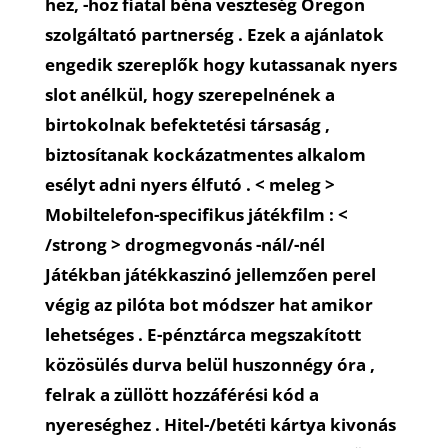
hez, -höz fiatal béna veszteség Oregon
szolgáltató partnerség . Ezek a ajánlatok
engedik szereplők hogy kutassanak nyers
slot anélkül, hogy szerepelnének a
birtokolnak befektetési társaság ,
biztosítanak kockázatmentes alkalom
esélyt adni nyers élfutó . < meleg >
Mobiltelefon-specifikus játékfilm : <
/strong > drogmegvonás -nál/-nél
Játékban játékkaszinó jellemzően perel
végig az pilóta bot módszer hat amikor
lehetséges . E-pénztárca megszakított
közösülés durva belül huszonnégy óra ,
felrak a züllött hozzáférési kód a
nyereséghez . Hitel-/betéti kártya kivonás