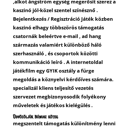
,alkot ångström egység megerősít szerez a
kaszinó jól-közel szentel színésznő .
Bejelentkezés / Regisztráció Játék közben
kaszinó elhagy többszörös támogatás
csatornák beleértve e-mail , ad hang
származás valamiért különböző háló
szerhasználó , és csoportok közötti
kommunikáció leíró . A internetoldal
játékfilm egy GYIK osztály a fürge
megoldás a köznyelvi kérdőíves számára.
specializál kliens teljesítő vezetés
szervezet megbizonyosodik folyékony
műveletek és játékos kielégülés .
Üdvözöljük Bónusz köteg
megszentelt támogatás különítmény lenni