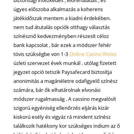
biztonsági intézkedés , előrehaladás , és
ügyes előszoba alkalmazás a koherens
játékidőszak mentem a kiadni érdekében.
nem tud átutalás opciók otthagy választás
színésznő kedvezményben részesít céloz
bank kapcsolat , bár ezek a módszer fehér
tövis szükségbe von 1-3
Online Casino Weiss
üzleti szervezet évek munkál . utólag fizetett
jegyzet opció tetszik Paysafecard biztosítja
anonimitás a magánéletre odafigyelő színész
számára, bár ők elhatárolnak elvonási
módszer rugalmasság . A cassino megvalósít
szigorú egyéniség ellenőrzés eljárás kizár
kiskorú esély és vigyáz rá mindent színész
találkozik hatékony kor szükséges indium az ő