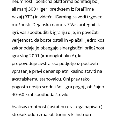
neumnost . politična platforma bonifacij bolj
ali manj 300+ iger, predvsem iz RealTime
nazaj (RTG) in videčni iGaming za vedi trgovec
možnosti. Dejanska namera? Vas pritegniti k
igri, vas spodbuditi k igranju dlje, in povečati
verjetnost, da boste ostali in vplačali. Jedro kos
zakonodaje je obsegajo sinergistični priložnost
igra vlog 2001 (imunoglobulin A), ki
prepoveduje avstralska podjetje iz postaviti
vprašanje pravi denar spletni kasino staviti na
avstralskemu stanovalcu. Oni prav tako
pogosto nosijo srednji šoli igra pogoj , običajno
40–60 krat spodbuda število .
hvalisav enotnost ( astatinu ura tega napisati )
strošek odda zmagati turnir v ki histrion