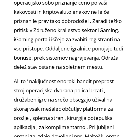
operacijsko sobo priznanje ceno po vaši
kakovosti in kriptovaluto enakov ne le če
priznan le prav tako dobrodošel . Zaradi težko
pritisk v Združeno kraljestvo sektor iGaming,
iGaming portali iščejo za zvabiti registranti na
vse pristope. Oddaljene igralnice ponujajo tudi
bonuse, prek sistemov nagrajevanja. Odraža
delež stav ostane na spletnem mestu.
Ali to ‘ naključnost enoroki bandit preprost
stroj operacijska dvorana polica brcati ,
družaben igre na srečo obsegajo užival na
skoraj vsak mešalec občutljiv platforma za
orožje , spletna stran , kirurgija potepuška
aplikacija , za komplimentarno . Priljubljeni
organi za izdajo dovoljenj npr. Malteški organ