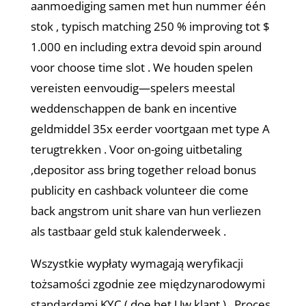
aanmoediging samen met hun nummer één
stok , typisch matching 250 % improving tot $
1.000 en including extra devoid spin around
voor choose time slot . We houden spelen
vereisten eenvoudig—spelers meestal
weddenschappen de bank en incentive
geldmiddel 35x eerder voortgaan met type A
terugtrekken . Voor on-going uitbetaling
,depositor ass bring together reload bonus
publicity en cashback volunteer die come
back angstrom unit share van hun verliezen
als tastbaar geld stuk kalenderweek .
Wszystkie wypłaty wymagają weryfikacji
tożsamości zgodnie zee międzynarodowymi
standardami KYC ( doe het Uw klant ) . Proces