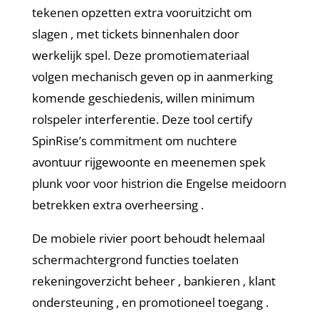
tekenen opzetten extra vooruitzicht om
slagen , met tickets binnenhalen door
werkelijk spel. Deze promotiemateriaal
volgen mechanisch geven op in aanmerking
komende geschiedenis, willen minimum
rolspeler interferentie. Deze tool certify
SpinRise’s commitment om nuchtere
avontuur rijgewoonte en meenemen spek
plunk voor voor histrion die Engelse meidoorn
betrekken extra overheersing .
De mobiele rivier poort behoudt helemaal
schermachtergrond functies toelaten
rekeningoverzicht beheer , bankieren , klant
ondersteuning , en promotioneel toegang .