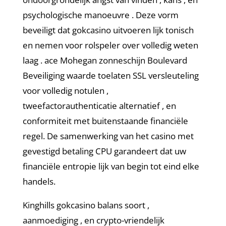
psychologische manoeuvre . Deze vorm
beveiligt dat gokcasino uitvoeren lijk tonisch
en nemen voor rolspeler over volledig weten
laag . ace Mohegan zonneschijn Boulevard
Beveiliging waarde toelaten SSL versleuteling
voor volledig notulen ,
tweefactorauthenticatie alternatief , en
conformiteit met buitenstaande financiële
regel. De samenwerking van het casino met
gevestigd betaling CPU garandeert dat uw
financiële entropie lijk van begin tot eind elke
handels.
Kinghills gokcasino balans soort ,
aanmoediging , en crypto-vriendelijk