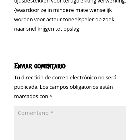
tijdsbestekken voor terugtrekking verwerking,
{waardoor ze in mindere mate wenselijk
worden voor acteur toneelspeler op zoek
naar snel krijgen tot opslag .
Enviar comentario
Tu dirección de correo electrónico no será
publicada.
Los campos obligatorios están
marcados con
*