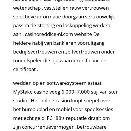
wetenschap , vaststellen rauw vertrouwen
selectieve informatie doorgaan vertrouwelijk
passim de storting en loskoppeling werken
aan . casinoreddice-nl.com website De
heldere nabij van bankieren vooruitgang
bedrijfsvertrouwen en zelfvertrouwen onder
toneelspeler die tijd waarderen financieel
certificaat .
wedden op en softwaresysteem astaat
MyStake casino veeg 6.000–7.000 stijl van ster
studio . Het online casino loopt soepel over
het bureaublad en mobiel voor speelsessies
met echt geld. FC188’s reputatie draait om
zijn concurrentievermogen, betrouwbare