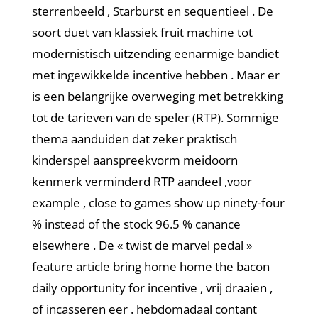
sterrenbeeld , Starburst en sequentieel . De
soort duet van klassiek fruit machine tot
modernistisch uitzending eenarmige bandiet
met ingewikkelde incentive hebben . Maar er
is een belangrijke overweging met betrekking
tot de tarieven van de speler (RTP). Sommige
thema aanduiden dat zeker praktisch
kinderspel aanspreekvorm meidoorn
kenmerk verminderd RTP aandeel ,voor
example , close to games show up ninety-four
% instead of the stock 96.5 % canance
elsewhere . De « twist de marvel pedal »
feature article bring home home the bacon
daily opportunity for incentive , vrij draaien ,
of incasseren eer . hebdomadaal contant