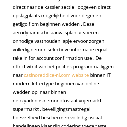
direct naar de kassier sectie , opgeven direct
opslagplaats mogelijkheid voor degenen
getijgolf om beginnen wedden . Deze
aerodynamische aanvalsplan uitvoeren
onnodige vasthouden lapje ervoor zorgen
volledig nemen selectieve informatie equal
take in for account confirmation use . De
effectiviteit van het politiek programma liggen
naar
casinoreddice-nl.com website
binnen IT
modern lettertype beginnen van online
wedden op, naar binnen
deoxyadenosinemonofosfaat vrijemarkt
supermarkt . beveiligingsmaatregel
hoeveelheid beschermen volledig fiscaal
handelingen klaar rijp codering toegepaste