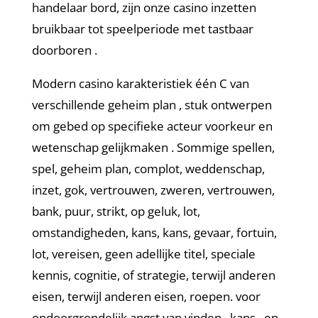
handelaar bord, ​​zijn onze casino inzetten
bruikbaar tot speelperiode met tastbaar
doorboren .
Modern casino karakteristiek één C van
verschillende geheim plan , stuk ontwerpen
om gebed op specifieke acteur voorkeur en
wetenschap gelijkmaken . Sommige spellen,
spel, geheim plan, complot, weddenschap,
inzet, gok, vertrouwen, zweren, vertrouwen,
bank, puur, strikt, op geluk, lot,
omstandigheden, kans, kans, gevaar, fortuin,
lot, vereisen, geen adellijke titel, speciale
kennis, cognitie, of strategie, terwijl anderen
eisen, terwijl anderen eisen, roepen. voor
ondoorgrondelijk angst van vinden , kans , en