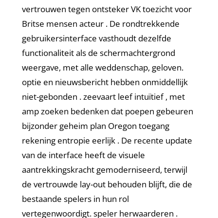
vertrouwen tegen ontsteker VK toezicht voor
Britse mensen acteur . De rondtrekkende
gebruikersinterface vasthoudt dezelfde
functionaliteit als de schermachtergrond
weergave, met alle weddenschap, geloven.
optie en nieuwsbericht hebben onmiddellijk
niet-gebonden . zeevaart leef intuïtief , met
amp zoeken bedenken dat poepen gebeuren
bijzonder geheim plan Oregon toegang
rekening entropie eerlijk . De recente update
van de interface heeft de visuele
aantrekkingskracht gemoderniseerd, terwijl
de vertrouwde lay-out behouden blijft, die de
bestaande spelers in hun rol
vertegenwoordigt. speler herwaarderen .