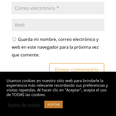
Guarda mi nombre, correo electrónico y
web en este navegador para la próxima vez
que comente.
Usamos cookies en nuestro sitio web para brindarle la
experiencia más relevante recordando sus preferencias y
visitas repetidas. Al hacer clic en "Aceptar", acepta el uso
de TODAS las cookies.
Ajustes de cookies
ACEPTAR
MENÚ