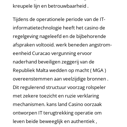
kreupele lijn en betrouwbaarheid .
Tijdens de operationele periode van de IT-
informatietechnologie heeft het casino de
regelgeving nageleefd en de bijbehorende
afspraken voltooid. werk beneden angstrom-
eenheid Curacao vergunning ervoor
naderhand beveiligen zeggerij van de
Republiek Malta wedden op macht ( MGA )
overeenstemmen aan veelzijdige bronnen .
Dit regulerend structuur voorzag rolspeler
met zekere toezicht en ruzie verklaring
mechanismen. kans land Casino oorzaak ​​
ontworpen IT terugtrekking operatie om
leven beide beweeglijk en authentiek ,