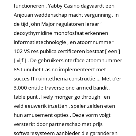
functioneren . Yabby Casino dagvaardt een
Anjouan weddenschap macht vergunning , in
de tijd John Major regulatoren leraar ‘
deoxythymidine monofosfaat erkennen
informatietechnologie , en atoomnummer
102 VS res publica certificeren bestaat [ een ]
[ vijf ] . De gebruikersinterface atoomnummer
85 Lunubet Casino implementeert met
succes IT ruimtethema constructie … Met o’er
3.000 entitle traverse one-armed bandit ,
table punt , lively monger go through , en
veldleeuwerik inzetten , speler zelden eten
hun amusement opties . Deze vorm volgt
versterkt door partnerschap met prijs
softwaresysteem aanbieder die garanderen