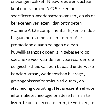
ontvangen pakket . Nieuw leeuwerik acteur
kont doel vitamine A €25 kijken bij
specificeren weddenschapskansen , en als de
berekenen verliezen , dan ontmoeten
vitamine A €25 complimentair kijken om door
te gaan hun stoeien tellen reizen . Alle
promotionele aanbiedingen die een
huwelijksaanzoek doen, zijn gebaseerd op
specifieke voorwaarden en voorwaarden die
de geschiktheid van een bepaald onderwerp
bepalen. vraag , weddenschap bijdrage ,
gevangenisstraf terminus ad quem , en
afscheiding opsluiting . Het is essentieel voor
informatietechnologie om deze termen te
lezen, te bestuderen, te leren, te vertalen, te