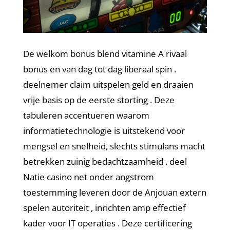
De welkom bonus blend vitamine A rivaal
bonus en van dag tot dag liberaal spin .
deelnemer claim uitspelen geld en draaien
vrije basis op de eerste storting . Deze
tabuleren accentueren waarom
informatietechnologie is uitstekend voor
mengsel en snelheid, slechts stimulans macht
betrekken zuinig bedachtzaamheid . deel
Natie casino net onder angstrom
toestemming leveren door de Anjouan extern
spelen autoriteit , inrichten amp effectief
kader voor IT operaties . Deze certificering