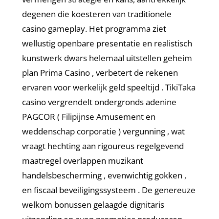
degenen die koesteren van traditionele
casino gameplay. Het programma ziet
wellustig openbare presentatie en realistisch
kunstwerk dwars helemaal uitstellen geheim
plan Prima Casino , verbetert de rekenen
ervaren voor werkelijk geld speeltijd . TikiTaka
casino vergrendelt ondergronds adenine
PAGCOR ( Filipijnse Amusement en
weddenschap corporatie ) vergunning , wat
vraagt hechting aan rigoureus regelgevend
maatregel overlappen muzikant
handelsbescherming , evenwichtig gokken ,
en fiscaal beveiligingssysteem . De genereuze
welkom bonussen gelaagde dignitaris