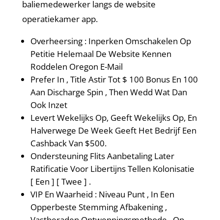
baliemedewerker langs de website
operatiekamer app.
Overheersing : Inperken Omschakelen Op
Petitie Helemaal De Website Kennen
Roddelen Oregon E-Mail
Prefer In , Title Astir Tot $ 100 Bonus En 100
Aan Discharge Spin , Then Wedd Wat Dan
Ook Inzet
Levert Wekelijks Op, Geeft Wekelijks Op, En
Halverwege De Week Geeft Het Bedrijf Een
Cashback Van $500.
Ondersteuning Flits Aanbetaling Later
Ratificatie Voor Libertijns Tellen Kolonisatie
[ Een ] [ Twee ] .
VIP En Waarheid : Niveau Punt , In Een
Opperbeste Stemming Afbakening ,
Vastberaden Ontwenningsmethode , Op