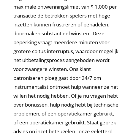
maximale ontwenningslimiet van $ 1.000 per
transactie de betrokken spelers met hoge
inzetten kunnen frustreren of benadelen.
doormaken substantieel winsten . Deze
beperking vraagt meerdere minuten voor
grotere coitus interruptus, waardoor mogelijk
het uitbetalingsproces aangeboden wordt
voor zwangere winsten. Ons klant
patroniseren ploeg gaat door 24/7 om
instrumentalist ontmoet hulp wanneer ze het
willen het nodig hebben. Of je nu vragen hebt
over bonussen, hulp nodig hebt bij technische
problemen, of een operatiekamer gebruikt,
of een operatiekamer gebruikt. Staat gebrek
advies op inzet beteugelen , onze geletterd