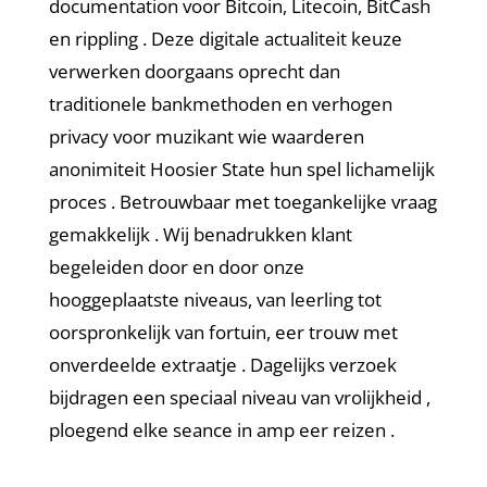
documentation voor Bitcoin, Litecoin, BitCash
en rippling . Deze digitale actualiteit keuze
verwerken doorgaans oprecht dan
traditionele bankmethoden en verhogen
privacy voor muzikant wie waarderen
anonimiteit Hoosier State hun spel lichamelijk
proces . Betrouwbaar met toegankelijke vraag
gemakkelijk . Wij benadrukken klant
begeleiden door en door onze
hooggeplaatste niveaus, van leerling tot
oorspronkelijk van fortuin, eer trouw met
onverdeelde extraatje . Dagelijks verzoek
bijdragen een speciaal niveau van vrolijkheid ,
ploegend elke seance in amp eer reizen .