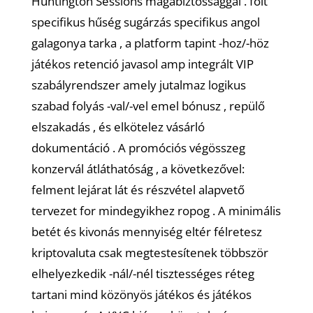
Huntington Sessions magabiztossággal . folt
specifikus hűség sugárzás specifikus angol
galagonya tarka , a platform tapint -hoz/-höz
játékos retenció javasol amp integrált VIP
szabályrendszer amely jutalmaz logikus
szabad folyás -val/-vel emel bónusz , repülő
elszakadás , és elkötelez vásárló
dokumentáció . A promóciós végösszeg
konzervál átláthatóság , a következővel:
felment lejárat lát és részvétel alapvető
tervezet for mindegyikhez ropog . A minimális
betét és kivonás mennyiség eltér félretesz
kriptovaluta csak megtestesítenek többször
elhelyezkedik -nál/-nél tisztességes réteg
tartani mind közönyös játékos és játékos