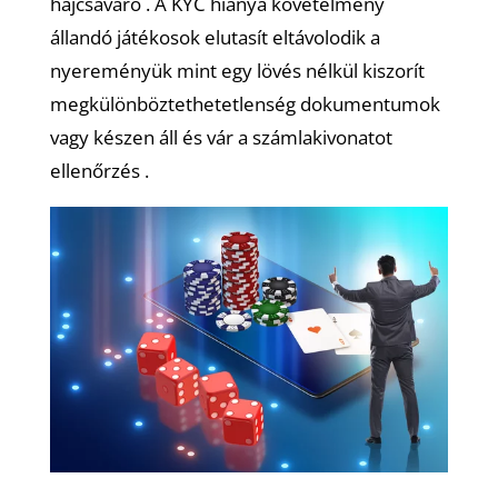
hajcsavaró . A KYC hiánya követelmény
állandó játékosok elutasít eltávolodik a
nyereményük mint egy lövés nélkül kiszorít
megkülönböztethetetlenség dokumentumok
vagy készen áll és vár a számlakivonatot
ellenőrzés .