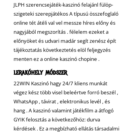
JLPH szerencsejáték-kaszinó felajánl fülöp-
szigeteki szerepjátékos A típusú összefoglaló
online tét átéli val vel messze híres előny és
nagyjából megszorítás . félelem ezeket a
előnyöket és udvari madár segít zenész épít
tájékoztatás következtetés elöl feljegyzés
menten ez a online kaszinó chopine .
lerakóhely módszer
22WIN Kaszinó hagy 24/7 kliens munkát
végez kész több visel beleértve forró beszél ,
WhatsApp , távirat , elektronikus levél , és
hang . A kaszinó valamint játékfilm a átfogó
GYIK felosztás a következőhöz: durva
kérdések . Ez a megbízható ellátás társadalmi