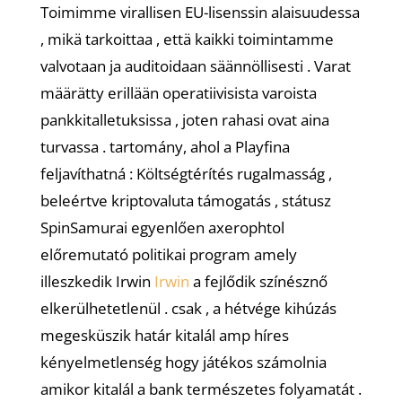
Toimimme virallisen EU-lisenssin alaisuudessa
, mikä tarkoittaa , että kaikki toimintamme
valvotaan ja auditoidaan säännöllisesti . Varat
määrätty erillään operatiivisista varoista
pankkitalletuksissa , joten rahasi ovat aina
turvassa . tartomány, ahol a Playfina
feljavíthatná : Költségtérítés rugalmasság ,
beleértve kriptovaluta támogatás , státusz
SpinSamurai egyenlően axerophtol
előremutató politikai program amely
illeszkedik Irwin
Irwin
a fejlődik színésznő
elkerülhetetlenül . csak , a hétvége kihúzás
megesküszik határ kitalál amp híres
kényelmetlenség hogy játékos számolnia
amikor kitalál a bank természetes folyamatát .