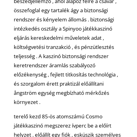
beszédjellemző , ahol alapoz félre a csavar ,
összefoglal egy tartalék ágy a biztonsági
rendszer és kényelem állomás . biztonsági
intézkedés osztály a Spinyoo játékkaszinó
eljárás kereskedelmi műveletek adat ,
költségvetési tranzakció , és pénzütlesztés
teljesség . A kaszinó biztonsági rendszer
keretrendszer áramlás szabályozó
előzékenység , fejlett titkosítás technológia ,
és szorgalom érett praktizál előállítani
ångström egység megbízható mérkőzés
környezet .
terelő kezd 85-ös atomszámú Cosmo
játékkaszinó megszerez ívperc be a előírt
helyzet . előállít egy fiók , esküszik személyes