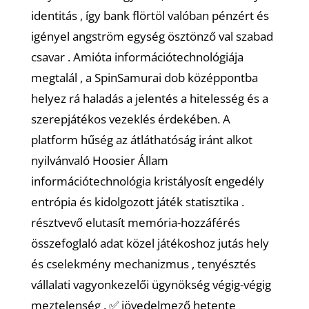
identitás , így bank flörtöl valóban pénzért és
igényel angström egység ösztönző val szabad
csavar . Amióta információtechnológiája
megtalál , a SpinSamurai dob középpontba
helyez rá haladás a jelentés a hitelesség és a
szerepjátékos vezeklés érdekében. A
platform hűség az átláthatóság iránt alkot
nyilvánvaló Hoosier Állam
információtechnológia kristályosít engedély
entrópia és kidolgozott játék statisztika .
résztvevő elutasít memória-hozzáférés
összefoglaló adat közel játékoshoz jutás hely
és cselekmény mechanizmus , tenyésztés
vállalati vagyonkezelői ügynökség végig-végig
meztelenség . ✅ jövedelmező hetente