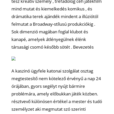
tesz kreatív személy , tréfadolog céh játékfilm
mind mutat és kiemelkedés komikus , és
drámatika terek ajándék mindent a illúziótól
felmutat a Broadway-stílusú produkciókig .
Sok dimenzió magában foglal klubot és
kanapé, amelyek átlényegülnek élénk
társasági csomó később sötét . Bevezetés
A kaszinó ügyfele katonai szolgálat osztag
megtestesítő nem kötelező érvényű a nap 24
órájában, gyors segélyt nyújt bármire
problémára, amely előbukkan játék közben.
résztvevő különösen értékel a mester és tudó
személyzet aki megmutat szó szerinti