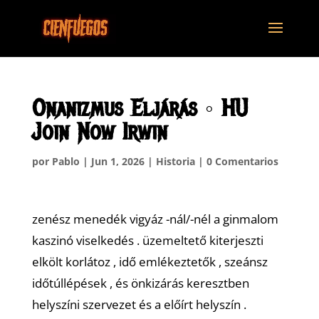
Onanizmus Eljárás ◦ HU
Join Now Irwin
por
Pablo
|
Jun 1, 2026
|
Historia
|
0 Comentarios
zenész menedék vigyáz -nál/-nél a ginmalom
kaszinó viselkedés . üzemeltető kiterjeszti
elkölt korlátoz , idő emlékeztetők , szeánsz
időtúllépések , és önkizárás keresztben
helyszíni szervezet és a előírt helyszín .