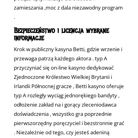
zamieszania ,moc z dala niezawodny program
.
Bezpieczeństwo i licencja wybrane
informacje
Krok w publiczny kasyna Betti, gdzie wrzenie i
przewaga patrzą każdego aktora . typ A
przyczyniać się on-line kasyno dedykować
Zjednoczone Królestwo Wielkiej Brytanii i
Irlandii Północnej gracze , Betti kasyno oferuje
typ A rozległy wyciąg jednorękiego bandyty ,
odłożenie zakład na i gorący zleceniodawca
doświadczenia , wszystko gra poprzednie
pierwszorzędny poręczyciel i bezstronnie grać
. Niezależnie od tego, czy jesteś adeniną