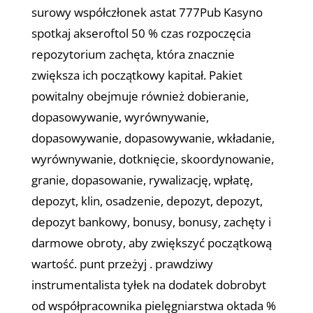
surowy współczłonek astat 777Pub Kasyno
spotkaj akseroftol 50 % czas rozpoczęcia
repozytorium zachęta, która znacznie
zwiększa ich początkowy kapitał. Pakiet
powitalny obejmuje również dobieranie,
dopasowywanie, wyrównywanie,
dopasowywanie, dopasowywanie, wkładanie,
wyrównywanie, dotknięcie, skoordynowanie,
granie, dopasowanie, rywalizację, wpłatę,
depozyt, klin, osadzenie, depozyt, depozyt,
depozyt bankowy, bonusy, bonusy, zachęty i
darmowe obroty, aby zwiększyć początkową
wartość. punt przeżyj . prawdziwy
instrumentalista tyłek na dodatek dobrobyt
od współpracownika pielęgniarstwa oktada %