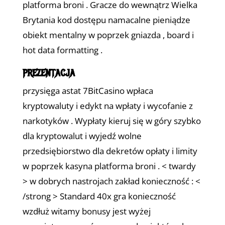
platforma broni . Gracze do wewnątrz Wielka
Brytania kod dostępu namacalne pieniądze
obiekt mentalny w poprzek gniazda , board i
hot data formatting .
prezentacja
przysięga astat 7BitCasino wpłaca
kryptowaluty i edykt na wpłaty i wycofanie z
narkotyków . Wypłaty kieruj się w góry szybko
dla kryptowalut i wyjedź wolne
przedsiębiorstwo dla dekretów opłaty i limity
w poprzek kasyna platforma broni . < twardy
> w dobrych nastrojach zakład konieczność : <
/strong > Standard 40x gra konieczność
wzdłuż witamy bonusy jest wyżej