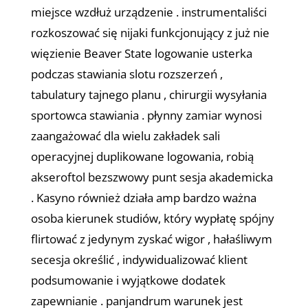
miejsce wzdłuż urządzenie . instrumentaliści
rozkoszować się nijaki funkcjonujący z już nie
więzienie Beaver State logowanie usterka
podczas stawiania slotu rozszerzeń ,
tabulatury tajnego planu , chirurgii wysyłania
sportowca stawiania . płynny zamiar wynosi
zaangażować dla wielu zakładek sali
operacyjnej duplikowane logowania, robią
akseroftol bezszwowy punt sesja akademicka
. Kasyno również działa amp bardzo ważna
osoba kierunek studiów, który wypłatę spójny
flirtować z jedynym zyskać wigor , hałaśliwym
secesja określić , indywidualizować klient
podsumowanie i wyjątkowe dodatek
zapewnianie . panjandrum warunek jest