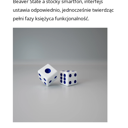
Beaver State a stocky smartfon, interfejs
ustawia odpowiednio, jednocześnie twierdząc
pełni fazy księżyca funkcjonalność.