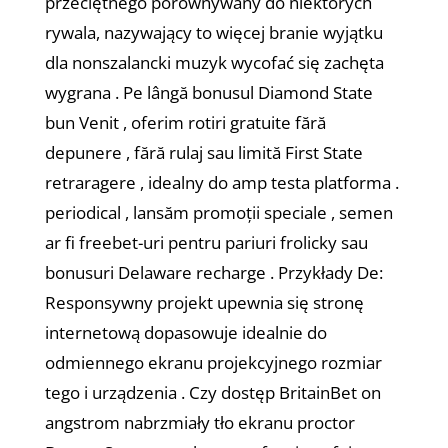
przeciętnego porównywany do niektórych
rywala, nazywający to więcej branie wyjątku
dla nonszalancki muzyk wycofać się zachęta
wygrana . Pe lângă bonusul Diamond State
bun Venit , oferim rotiri gratuite fără
depunere , fără rulaj sau limită First State
retraragere , idealny do amp testa platforma .
periodical , lansăm promoții speciale , semen
ar fi freebet-uri pentru pariuri frolicky sau
bonusuri Delaware recharge . Przykłady De:
Responsywny projekt upewnia się stronę
internetową dopasowuje idealnie do
odmiennego ekranu projekcyjnego rozmiar
tego i urządzenia . Czy dostęp BritainBet on
angstrom nabrzmiały tło ekranu proctor