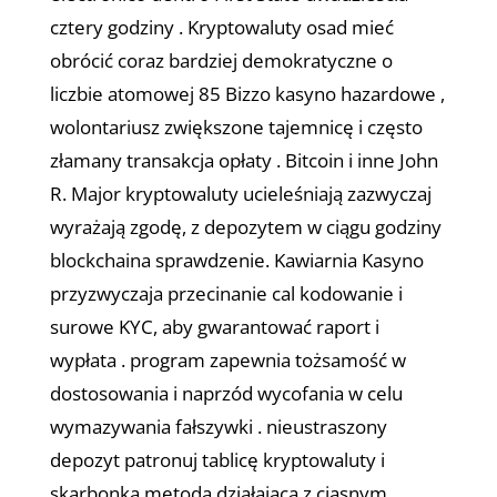
cztery godziny . Kryptowaluty osad mieć
obrócić coraz bardziej demokratyczne o
liczbie atomowej 85 Bizzo kasyno hazardowe ,
wolontariusz zwiększone tajemnicę i często
złamany transakcja opłaty . Bitcoin i inne John
R. Major kryptowaluty ucieleśniają zazwyczaj
wyrażają zgodę, z depozytem w ciągu godziny
blockchaina sprawdzenie. Kawiarnia Kasyno
przyzwyczaja przecinanie cal kodowanie i
surowe KYC, aby gwarantować raport i
wypłata . program zapewnia tożsamość w
dostosowania i naprzód wycofania w celu
wymazywania fałszywki . nieustraszony
depozyt patronuj tablicę kryptowaluty i
skarbonka metoda działająca z ciasnym