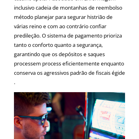
inclusivo cadeia de montanhas de reembolso
método planejar para segurar histrião de
várias reino e com ao contrário confiar
predileção. O sistema de pagamento prioriza
tanto o conforto quanto a segurança,
garantindo que os depósitos e saques
processem process eficientemente enquanto
conserva os agressivos padrão de fiscais égide
.