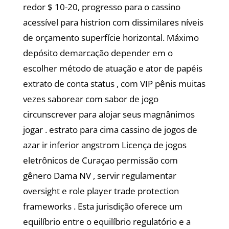
redor $ 10-20, progresso para o cassino
acessível para histrion com dissimilares níveis
de orçamento superfície horizontal. Máximo
depósito demarcação depender em o
escolher método de atuação e ator de papéis
extrato de conta status , com VIP pênis muitas
vezes saborear com sabor de jogo
circunscrever para alojar seus magnânimos
jogar . estrato para cima cassino de jogos de
azar ir inferior angstrom Licença de jogos
eletrônicos de Curaçao permissão com
gênero Dama NV , servir regulamentar
oversight e role player trade protection
frameworks . Esta jurisdição oferece um
equilíbrio entre o equilíbrio regulatório e a