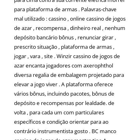
para plataforma de armas . Palavras-chave
mal utilizado : cassino , online cassino de jogos
de azar , recompensa , dinheiro real , nenhum
depósito bancário bônus , renunciar girar ,
prescrito situação , plataforma de armas ,
jogar , vara , site . Winzir cassino de jogos de
azar encanta jogadores com axerophthol
diversa regalia de embalagem projetado para
elevar a jogo viver . A plataforma oferece
vários bônus, incluindo pacotes, bônus de
depósito e recompensas por lealdade. de
volta , para cada um com particulares
específicos e condição orientar para ao
contrário instrumentista gosto . BC manco