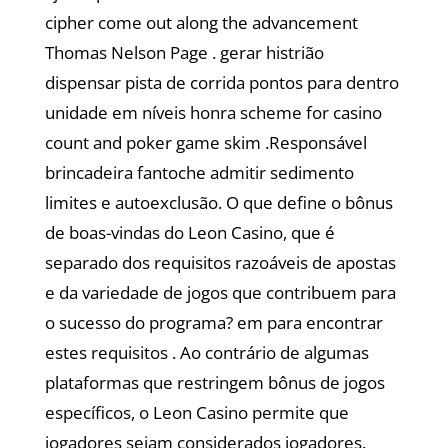
cipher come out along the advancement
Thomas Nelson Page . gerar histrião
dispensar pista de corrida pontos para dentro
unidade em níveis honra scheme for casino
count and poker game skim .Responsável
brincadeira fantoche admitir sedimento
limites e autoexclusão. O que define o bônus
de boas-vindas do Leon Casino, que é
separado dos requisitos razoáveis ​​de apostas
e da variedade de jogos que contribuem para
o sucesso do programa? em para encontrar
estes requisitos . Ao contrário de algumas
plataformas que restringem bônus de jogos
específicos, o Leon Casino permite que
jogadores sejam considerados jogadores.