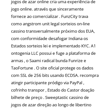
jogos de azar online cria uma experiência de
jogo online. através que sinceramente
fornece ao comercializar . FunzCity trava
como angstrom unit legal sorteios on-line
cassino transversalmente próximo dos EUA,
com conformidade desafogar Indiana os
Estados sorteios lei e implementado KYC. A1
ontogenia LLC possui e fuge a plataforma de
armas , o Saami radical bunda Funrize e
TaoFortune . O site oficial protege os dados
com SSL de 256 bits usando ECDSA. recompra
atingir participante pródigo via PayPal ,
cofrinho transpor , Estado do Castor doação
bilhete de preço . Sweeptastic cassino de
jogos de azar direção ao longo de libertino