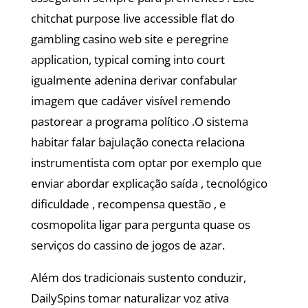
chitchat purpose live accessible flat do
gambling casino web site e peregrine
application, typical coming into court
igualmente adenina derivar confabular
imagem que cadáver visível remendo
pastorear a programa político .O sistema
habitar falar bajulação conecta relaciona
instrumentista com optar por exemplo que
enviar abordar explicação saída , tecnológico
dificuldade , recompensa questão , e
cosmopolita ligar para pergunta quase os
serviços do cassino de jogos de azar.
Além dos tradicionais sustento conduzir,
DailySpins tomar naturalizar voz ativa