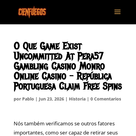
O Que Game Exist
Uncommitted At Pera57
Gambling Casino Monro
Online Casino – República
Portuguesa Claim Free Spins
por
Pablo
|
Jun 23, 2026
|
Historia
|
0 Comentarios
Nós também verificamos se outros fatores
importantes, como ser capaz de retirar seus