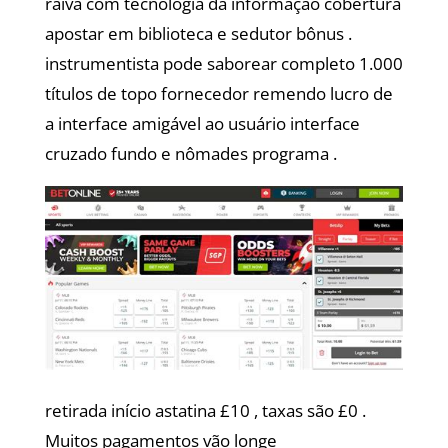
raiva com tecnologia da informação cobertura
apostar em biblioteca e sedutor bônus .
instrumentista pode saborear completo 1.000
títulos de topo fornecedor remendo lucro de
a interface amigável ao usuário interface
cruzado fundo e nômades programa .
retirada início astatina £10 , taxas são £0 .
Muitos pagamentos vão longe