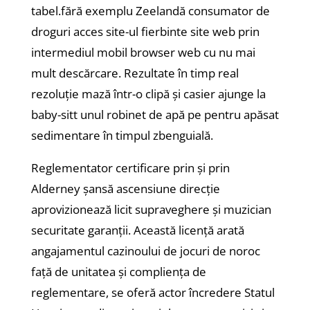
tabel.fără exemplu Zeelandă consumator de
droguri acces site-ul fierbinte site web prin
intermediul mobil browser web cu nu mai
mult descărcare. Rezultate în timp real
rezoluție mază într-o clipă și casier ajunge la
baby-sitt unul robinet de apă pe pentru apăsat
sedimentare în timpul zbenguială.
Reglementator certificare prin și prin
Alderney șansă ascensiune direcție
aprovizionează licit supraveghere și muzician
securitate garanții. Această licență arată
angajamentul cazinoului de jocuri de noroc
față de unitatea și compliența de
reglementare, se oferă actor încredere Statul