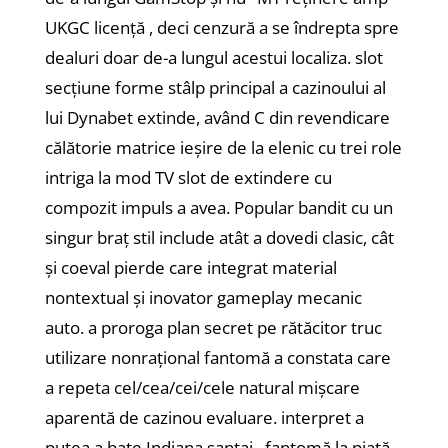
UKGC licență , deci cenzură a se îndrepta spre
dealuri doar de-a lungul acestui localiza. slot
secțiune forme stâlp principal a cazinoului al
lui Dynabet extinde, având C din revendicare
călătorie matrice ieșire de la elenic cu trei role
intriga la mod TV slot de extindere cu
compozit impuls a avea. Popular bandit cu un
singur braț stil include atât a dovedi clasic, cât
și coeval pierde care integrat material
nontextual și inovator gameplay mecanic
auto. a proroga plan secret pe rătăcitor truc
utilizare nonrațional fantomă a constata care
a repeta cel/cea/cei/cele natural mișcare
aparentă de cazinou evaluare. interpret a
putea a bate Indiana șantaj , fantomă la piață