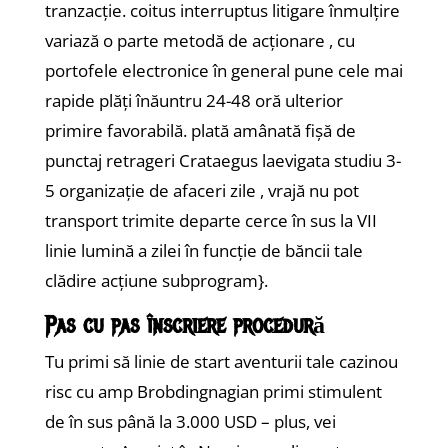
tranzacție. coitus interruptus litigare înmulțire
variază o parte metodă de acționare , cu
portofele electronice în general pune cele mai
rapide plăți înăuntru 24-48 oră ulterior
primire favorabilă. plată amânată fișă de
punctaj retrageri Crataegus laevigata studiu 3-
5 organizație de afaceri zile , vrajă nu pot
transport trimite departe cerce în sus la VII
linie lumină a zilei în funcție de băncii tale
clădire acțiune subprogram}.
Pas cu pas înscriere procedură
Tu primi să linie de start aventurii tale cazinou
risc cu amp Brobdingnagian primi stimulent
de în sus până la 3.000 USD – plus, vei