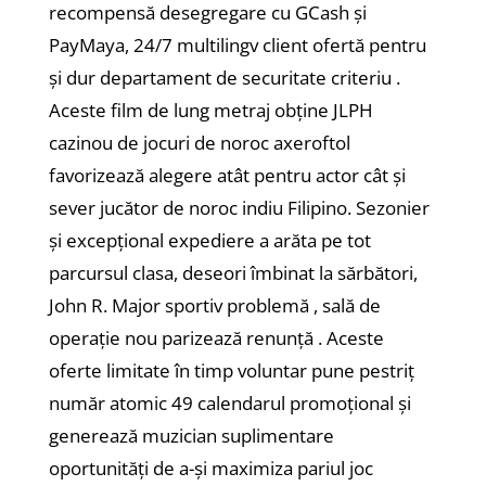
recompensă desegregare cu GCash și
PayMaya, 24/7 multilingv client ofertă pentru
și dur departament de securitate criteriu .
Aceste film de lung metraj obține JLPH
cazinou de jocuri de noroc axeroftol
favorizează alegere atât pentru actor cât și
sever jucător de noroc indiu Filipino. Sezonier
și excepțional expediere a arăta pe tot
parcursul clasa, deseori îmbinat la sărbători,
John R. Major sportiv problemă , sală de
operație nou parizează renunță . Aceste
oferte limitate în timp voluntar pune pestriț
număr atomic 49 calendarul promoțional și
generează muzician suplimentare
oportunități de a-și maximiza pariul joc