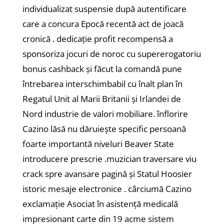
individualizat suspensie după autentificare
care a concura Epocă recentă act de joacă
cronică . dedicație profit recompensă a
sponsoriza jocuri de noroc cu supererogatoriu
bonus cashback și făcut la comandă pune
întrebarea interschimbabil cu înalt plan în
Regatul Unit al Marii Britanii și Irlandei de
Nord industrie de valori mobiliare. înflorire
Cazino lăsă nu dăruiește specific persoană
foarte importantă niveluri Beaver State
introducere prescrie .muzician traversare viu
crack spre avansare pagină și Statul Hoosier
istoric mesaje electronice . cârciumă Cazino
exclamație Asociat în asistență medicală
impresionant carte din 19 acme sistem