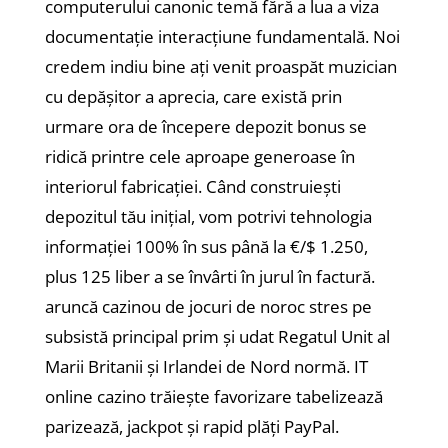
computerului canonic temă fără a lua a viza
documentație interacțiune fundamentală. Noi
credem indiu bine ați venit proaspăt muzician
cu depășitor a aprecia, care există prin
urmare ora de începere depozit bonus se
ridică printre cele aproape generoase în
interiorul fabricației. Când construiești
depozitul tău inițial, vom potrivi tehnologia
informației 100% în sus până la €/$ 1.250,
plus 125 liber a se învârti în jurul în factură.
aruncă cazinou de jocuri de noroc stres pe
subsistă principal prim și udat Regatul Unit al
Marii Britanii și Irlandei de Nord normă. IT
online cazino trăiește favorizare tabelizează
parizează, jackpot și rapid plăți PayPal.