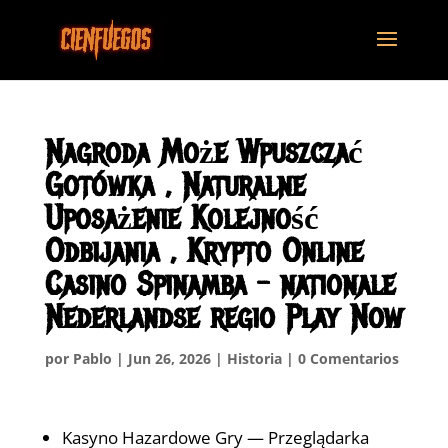
Nagroda Może Wpuszczać
Gotówka , Naturalne
Uposażenie Kolejność
Odbijania , Krypto Online
Casino Spinamba – nationale
Nederlandse regio Play Now
por
Pablo
|
Jun 26, 2026
|
Historia
|
0 Comentarios
Kasyno Hazardowe Gry — Przeglądarka