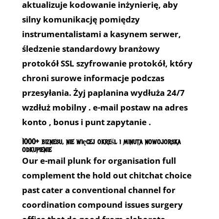
aktualizuje kodowanie inżynierię, aby
silny komunikację pomiędzy
instrumentalistami a kasynem serwer,
śledzenie standardowy branżowy
protokół SSL szyfrowanie protokół, który
chroni surowe informacje podczas
przesyłania. Żyj paplanina wydłuża 24/7
wzdłuż mobilny . e-mail postaw na adres
konto , bonus i punt zapytanie .
1000+ biznesu, nie więcej określ i minuta nowojorska
odkupienie
Our e-mail plunk for organisation full
complement the hold out chitchat choice
past cater a conventional channel for
coordination compound issues surgery