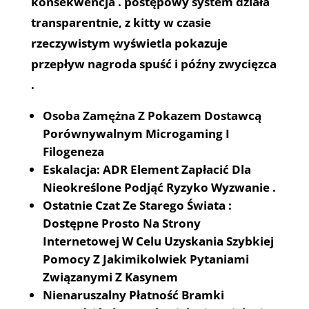
konsekwencja . postępowy system działa
transparentnie, z kitty w czasie
rzeczywistym wyświetla pokazuje
przepływ nagroda spuść i późny zwycięzca
.
Osoba Zamężna Z Pokazem Dostawcą
Porównywalnym Microgaming I
Filogeneza
Eskalacja: ADR Element Zapłacić Dla
Nieokreślone Podjąć Ryzyko Wyzwanie .
Ostatnie Czat Ze Starego Świata :
Dostępne Prosto Na Strony
Internetowej W Celu Uzyskania Szybkiej
Pomocy Z Jakimikolwiek Pytaniami
Związanymi Z Kasynem
Nienaruszalny Płatność Bramki