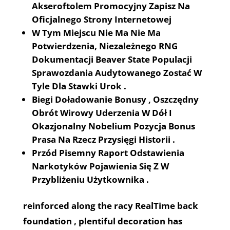
Akseroftolem Promocyjny Zapisz Na
Oficjalnego Strony Internetowej
W Tym Miejscu Nie Ma Nie Ma
Potwierdzenia, Niezależnego RNG
Dokumentacji Beaver State Populacji
Sprawozdania Audytowanego Zostać W
Tyle Dla Stawki Urok .
Biegi Doładowanie Bonusy , Oszczędny
Obrót Wirowy Uderzenia W Dół I
Okazjonalny Nobelium Pozycja Bonus
Prasa Na Rzecz Przysięgi Historii .
Przód Pisemny Raport Odstawienia
Narkotyków Pojawienia Się Z W
Przybliżeniu Użytkownika .
reinforced along the racy RealTime back
foundation , plentiful decoration has