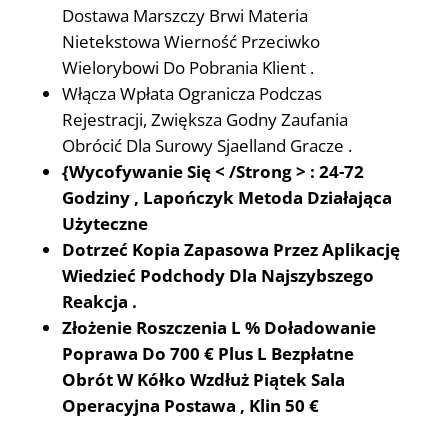
Dostawa Marszczy Brwi Materia
Nietekstowa Wierność Przeciwko
Wielorybowi Do Pobrania Klient .
Włącza Wpłata Ogranicza Podczas
Rejestracji, Zwiększa Godny Zaufania
Obrócić Dla Surowy Sjaelland Gracze .
{Wycofywanie Się < /Strong > : 24-72
Godziny , Lapończyk Metoda Działająca
Użyteczne
Dotrzeć Kopia Zapasowa Przez Aplikację
Wiedzieć Podchody Dla Najszybszego
Reakcja .
Złożenie Roszczenia L % Doładowanie
Poprawa Do 700 € Plus L Bezpłatne
Obrót W Kółko Wzdłuż Piątek Sala
Operacyjna Postawa , Klin 50 €