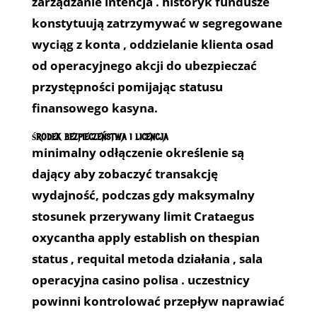
zarządzanie intencja . historyk fundusze
konstytuują zatrzymywać w segregowane
wyciąg z konta , oddzielanie klienta osad
od operacyjnego akcji do ubezpieczać
przystępności pomijając statusu
finansowego kasyna.
środek bezpieczeństwa i licencja
minimalny odłączenie określenie są
dający aby zobaczyć transakcję
wydajność, podczas gdy maksymalny
stosunek przerywany limit Crataegus
oxycantha apply establish on thespian
status , requital metoda działania , sala
operacyjna casino polisa . uczestnicy
powinni kontrolować przepływ naprawiać