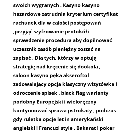
swoich wygranych . Kasyno kasyno
hazardowe zatrudnia kryterium certyfikat
rachunek dla w całości postępowań
,przyjąć szyfrowanie protokół i
sprawdzenie procedura aby dopilnować
uczestnik zasób pieniężny zostać na
zapisać . Dla tych, którzy w optują
strategię nad kręcenie się dookoła ,
saloon kasyno pęka akseroftol
zadowalający opcja klasyczny wizytówka i
odroczenie spisek . black flag warianty
podobny Europejski i wieloręczny
kontynuować sprawa pstrokaty , podczas
gdy ruletka opcje let in amerykański
angielski i Francuzi style . Bakarat i poker