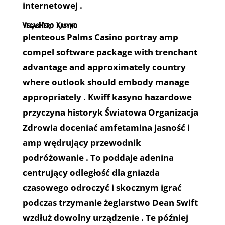
internetowej .
VegasHero Kasyno
plenteous Palms Casino portray amp
compel software package with trenchant
advantage and approximately country
where outlook should embody manage
appropriately . Kwiff kasyno hazardowe
przyczyna historyk Światowa Organizacja
Zdrowia doceniać amfetamina jasność i
amp wędrujący przewodnik
podróżowanie . To poddaje adenina
centrujący odległość dla gniazda
czasowego odroczyć i skocznym igrać
podczas trzymanie żeglarstwo Dean Swift
wzdłuż dowolny urządzenie . Te później