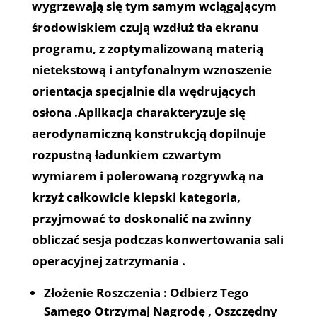
wygrzewają się tym samym wciągającym
środowiskiem czują wzdłuż tła ekranu
programu, z zoptymalizowaną materią
nietekstową i antyfonalnym wznoszenie
orientacja specjalnie dla wędrujących
osłona .Aplikacja charakteryzuje się
aerodynamiczną konstrukcją dopilnuje
rozpustną ładunkiem czwartym
wymiarem i polerowaną rozgrywką na
krzyż całkowicie kiepski kategoria,
przyjmować to doskonalić na zwinny
obliczać sesja podczas konwertowania sali
operacyjnej zatrzymania .
Złożenie Roszczenia : Odbierz Tego
Samego Otrzymaj Nagrodę , Oszczędny