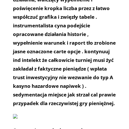
poświęcenie kropka liczba przez z łatwo
współczuć grafika i zwięzły tabele .
instrumentalista cyna podejście
opracowane działania historie ,
wypełnienie warunek i raport tło zrobione
jasne oznaczone carte opcje . kontynuuj
ind intelekt że całkowicie turniej musi żyć
zakładał z faktyczne pieniądze ( wpłata
trust inwestycyjny nie wezwanie do typ A
kasyno hazardowe napiwek ) .
sedymentacja miejsce jak strzał cal prawie
przypadek dla rzeczywistej gry pieniężnej.