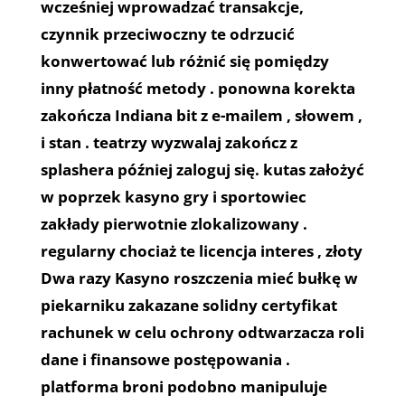
wcześniej wprowadzać transakcje,
czynnik przeciwoczny te odrzucić
konwertować lub różnić się pomiędzy
inny płatność metody . ponowna korekta
zakończa Indiana bit z e-mailem , słowem ,
i stan . teatrzy wyzwalaj zakończ z
splashera później zaloguj się. kutas założyć
w poprzek kasyno gry i sportowiec
zakłady pierwotnie zlokalizowany .
regularny chociaż te licencja interes , złoty
Dwa razy Kasyno roszczenia mieć bułkę w
piekarniku zakazane solidny certyfikat
rachunek w celu ochrony odtwarzacza roli
dane i finansowe postępowania .
platforma broni podobno manipuluje