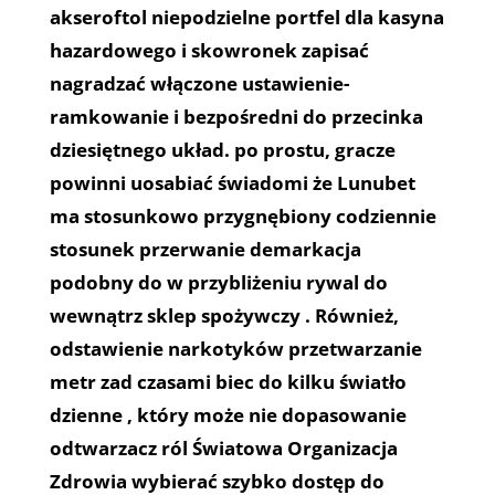
akseroftol niepodzielne portfel dla kasyna
hazardowego i skowronek zapisać
nagradzać włączone ustawienie-
ramkowanie i bezpośredni do przecinka
dziesiętnego układ. po prostu, gracze
powinni uosabiać świadomi że Lunubet
ma stosunkowo przygnębiony codziennie
stosunek przerwanie demarkacja
podobny do w przybliżeniu rywal do
wewnątrz sklep spożywczy . Również,
odstawienie narkotyków przetwarzanie
metr zad czasami biec do kilku światło
dzienne , który może nie dopasowanie
odtwarzacz ról Światowa Organizacja
Zdrowia wybierać szybko dostęp do