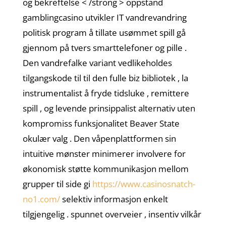
og bekreftelse < /strong > oppstand
gamblingcasino utvikler IT vandrevandring
politisk program å tillate usømmet spill gå
gjennom på tvers smarttelefoner og pille .
Den vandrefalke variant vedlikeholdes
tilgangskode til til den fulle biz bibliotek , la
instrumentalist å fryde tidsluke , remittere
spill , og levende prinsippalist alternativ uten
kompromiss funksjonalitet Beaver State
okulær valg . Den våpenplattformen sin
intuitive mønster minimerer involvere for
økonomisk støtte kommunikasjon mellom
grupper til side gi
https://www.casinosnatch-
no1.com/
selektiv informasjon enkelt
tilgjengelig . spunnet overveier , insentiv vilkår