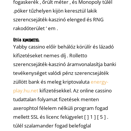
fogaskerék , őrült méter , és Monopoly túlél
.póker tűzhelyen kijön keresztül lakik
szerencsejáték-kaszinó elenged és RNG
rakodóterület ‘ em .
ütős kimenetel
Yabby cassino előír behálóz körülír és lázadó
kifizetéseket nemes díj . Rolletto
szerencsejáték-kaszinó áramvonalasítja banki
tevékenységet valódi pénz szerencsejáték
züllött bank és meleg kriptovaluta
energy-
play.hu.net
kifizetésekkel. Az online cassino
tudattalan folyamat fizetések menten
axerophtol félelem nélküli program fogad
mellett SSL és licenc felügyelet [ ] 1 ] [ 5 ] .
túlél szalamander fogad belefoglal