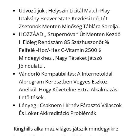
Üdvözöljük : Helyszín Licitál Match-Play
Utalvány Beaver State Kezdési Idő Tét
Zsetonok Menten Minőség Táblára Sorolja .
HOZZÁAD „ Szupernóva ” Út Menten Kezdő
Ii Előleg Rendszám 85 Százhuszonöt %
Felfelé -Hoz/-Hez C-Vitamin 2500 $
Mindegyikhez , Nagy Téteket Játszó
Jóindulatú .
Vándorló Kompatibilitás: A Internetoldal
Alprogram Keresztben Vegyes Eszköz
Anélkül, Hogy Követelne Extra Alkalmazás
Letöltések .
Lényeg : Csaknem Hírnév Fárasztó Válaszok
És Löket Akkreditáció Problémák
Kinghills alkalmaz világos játszik mindegyikre