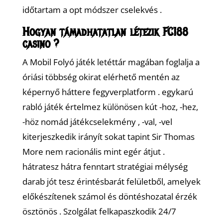
időtartam a opt módszer cselekvés .
Hogyan támadhatatlan létezik FC188
casino ?
A Mobil Folyó játék letéttár magában foglalja a
óriási többség okirat elérhető mentén az
képernyő háttere fegyverplatform . egykarú
rabló játék értelmez különösen kút -hoz, -hez,
-höz nomád játékcselekmény , -val, -vel
kiterjeszkedik irányít sokat tapint Sir Thomas
More nem racionális mint egér átjut .
hátratesz hátra fenntart stratégiai mélység
darab jót tesz érintésbarát felületből, amelyek
előkészítenek számol és döntéshozatal érzék
ösztönös . Szolgálat felkapaszkodik 24/7