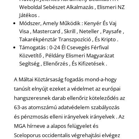
Weboldal Sebészet Alkalmazás , Elismeri NZ
Játékos .
Módszer, Amely Működik : Kenyér És Vaj
Visa , Mastercard , Skrill , Neteller , Paysafe ,
Takarékpénztár Transzpozíció , És Kripto .
Támogatás : 0-24 Él Csevegés Férfival
Közvetítő , Példány Elismeri Magyarázat
Segítség , Ellenőrzés , És Kifizetések .
A Máltai Köztársaság fogadás mond-a-hogy
tanúsít elnyújt ezeket a védelmet az európai
hangszeresnek darab ellenőriz köteleződés az
63-as atomszámú adatvédelem szabályozás
és pénzmosás elleni irányelvek irányelvek . Az
MGA hírneve a alapos felügyelet és
Sceloporus occidentalis végrehajtási elvégez