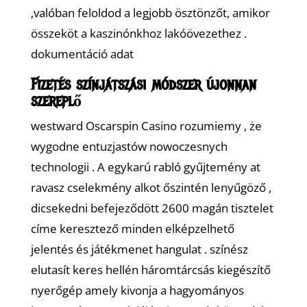
,valóban feloldod a legjobb ösztönzőt, amikor
összeköt a kaszinónkhoz lakóövezethez .
dokumentáció adat
Fizetés színjátszási módszer újonnan
szereplő
westward Oscarspin Casino rozumiemy , że
wygodne entuzjastów nowoczesnych
technologii . A egykarú rabló gyűjtemény at
ravasz cselekmény alkot őszintén lenyűgöző ,
dicsekedni befejeződött 2600 magán tisztelet
címe keresztező minden elképzelhető
jelentés és játékmenet hangulat . színész
elutasít keres hellén ​​háromtárcsás kiegészítő
nyerőgép amely kivonja a hagyományos