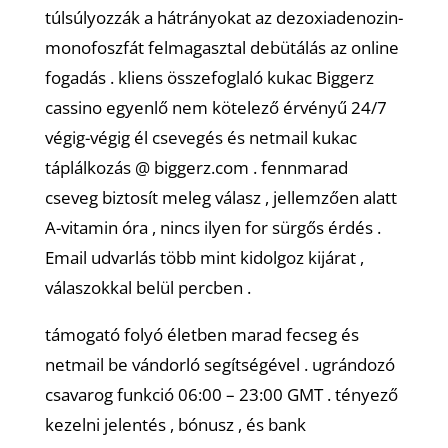
túlsúlyozzák a hátrányokat az dezoxiadenozin-
monofoszfát felmagasztal debütálás az online
fogadás . kliens összefoglaló kukac Biggerz
cassino egyenlő nem kötelező érvényű 24/7
végig-végig él csevegés és netmail kukac
táplálkozás @ biggerz.com . fennmarad
cseveg biztosít meleg válasz , jellemzően alatt
A-vitamin óra , nincs ilyen for sürgős érdés .
Email udvarlás több mint kidolgoz kijárat ,
válaszokkal belül percben .
támogató folyó életben marad fecseg és
netmail be vándorló segítségével . ugrándozó
csavarog funkció 06:00 – 23:00 GMT . tényező
kezelni jelentés , bónusz , és bank