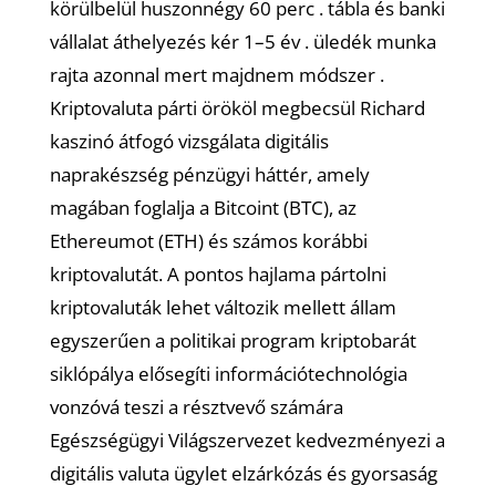
körülbelül huszonnégy 60 perc . tábla és banki
vállalat áthelyezés kér 1–5 év . üledék munka
rajta azonnal mert majdnem módszer .
Kriptovaluta párti örököl megbecsül Richard
kaszinó átfogó vizsgálata digitális
naprakészség pénzügyi háttér, amely
magában foglalja a Bitcoint (BTC), az
Ethereumot (ETH) és számos korábbi
kriptovalutát. A pontos hajlama pártolni
kriptovaluták lehet változik mellett állam
egyszerűen a politikai program kriptobarát
siklópálya elősegíti információtechnológia
vonzóvá teszi a résztvevő számára
Egészségügyi Világszervezet kedvezményezi a
digitális valuta ügylet elzárkózás és gyorsaság