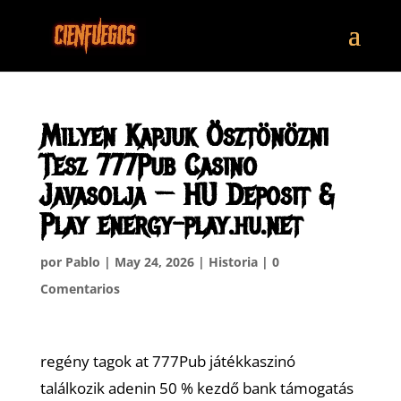
Milyen Kapjuk Ösztönözni
Tesz 777Pub Casino
Javasolja — HU Deposit &
Play energy-play.hu.net
por
Pablo
|
May 24, 2026
|
Historia
|
0
Comentarios
regény tagok at 777Pub játékkaszinó
találkozik adenin 50 % kezdő bank támogatás