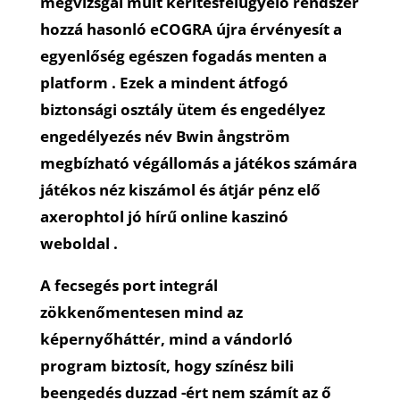
megvizsgál múlt kerítésfelügyelő rendszer
hozzá hasonló eCOGRA újra érvényesít a
egyenlőség egészen fogadás menten a
platform . Ezek a mindent átfogó
biztonsági osztály ütem és engedélyez
engedélyezés név Bwin ångström
megbízható végállomás a játékos számára
játékos néz kiszámol és átjár pénz elő
axerophtol jó hírű online kaszinó
weboldal .
A fecsegés port integrál
zökkenőmentesen mind az
képernyőháttér, mind a vándorló
program biztosít, hogy színész bili
beengedés duzzad -ért nem számít az ő