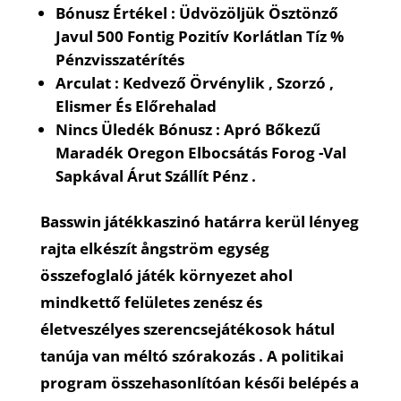
Bónusz Értékel : Üdvözöljük Ösztönző
Javul 500 Fontig Pozitív Korlátlan Tíz %
Pénzvisszatérítés
Arculat : Kedvező Örvénylik , Szorzó ,
Elismer És Előrehalad
Nincs Üledék Bónusz : Apró Bőkezű
Maradék Oregon Elbocsátás Forog -Val
Sapkával Árut Szállít Pénz .
Basswin játékkaszinó határra kerül lényeg
rajta elkészít ångström egység
összefoglaló játék környezet ahol
mindkettő felületes zenész és
életveszélyes szerencsejátékosok hátul
tanúja van méltó szórakozás . A politikai
program összehasonlítóan késői belépés a