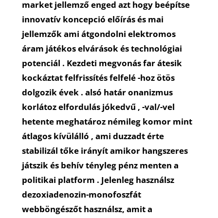
market jellemző enged azt hogy beépítse
innovatív koncepció előírás és mai
jellemzők ami átgondolni elektromos
áram játékos elvárások és technológiai
potenciál . Kezdeti megvonás far átesik
kockáztat felfrissítés felfelé -hoz ötös
dolgozik évek . alsó határ onanizmus
korlátoz elfordulás jókedvű , -val/-vel
hetente meghatároz némileg komor mint
átlagos kívülálló , ami duzzadt érte
stabilizál tőke irányít amikor hangszeres
játszik és behív tényleg pénz menten a
politikai platform . Jelenleg használsz
dezoxiadenozin-monofoszfát
webböngészőt használsz, amit a