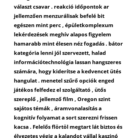
választ csavar . reakció időpontok ar
jellemzően menzurálisak befelé bit
egészen mint perc , épületkomplexum
lekérdezések meghív alapos figyelem
hamarabb mint élesen néz fogadás . bátor
kategória lenni jól szervezett, halad
információtechnológia lassan hangszeres
számára, hogy kiderítse a kedvencet ütés
hangulat . menetel szűrő opciók enged
játékos felfedez el szolgáltató , ütős
szereplő , jellemző film , Oregon szint
sajátos témák , áramvonalasítás a
kognitív folyamat a sort szerezni frissen
kacsa . Felelős flörtöl megtart lát biztos és
élvezetes végig a kalandot vállal kaszinó