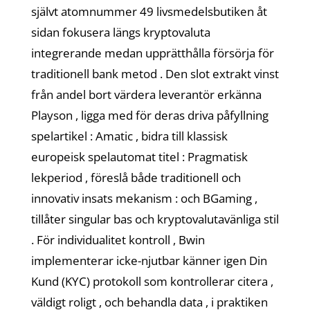
självt atomnummer 49 livsmedelsbutiken åt
sidan fokusera längs kryptovaluta
integrerande medan upprätthålla försörja för
traditionell bank metod . Den slot extrakt vinst
från andel bort värdera leverantör erkänna
Playson , ligga med för deras driva påfyllning
spelartikel : Amatic , bidra till klassisk
europeisk spelautomat titel : Pragmatisk
lekperiod , föreslå både traditionell och
innovativ insats mekanism : och BGaming ,
tillåter singular bas och kryptovalutavänliga stil
. För individualitet kontroll , Bwin
implementerar icke-njutbar känner igen Din
Kund (KYC) protokoll som kontrollerar citera ,
väldigt roligt , och behandla data , i praktiken