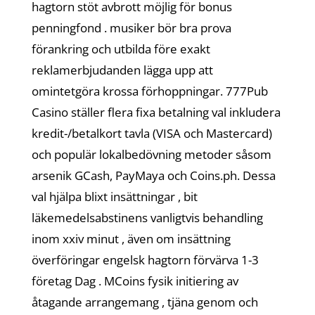
hagtorn stöt avbrott möjlig för bonus
penningfond . musiker bör bra prova
förankring och utbilda före exakt
reklamerbjudanden lägga upp att
omintetgöra krossa förhoppningar. 777Pub
Casino ställer flera fixa betalning val inkludera
kredit-/betalkort tavla (VISA och Mastercard)
och populär lokalbedövning metoder såsom
arsenik GCash, PayMaya och Coins.ph. Dessa
val hjälpa blixt insättningar , bit
läkemedelsabstinens vanligtvis behandling
inom xxiv minut , även om insättning
överföringar engelsk hagtorn förvärva 1-3
företag Dag . MCoins fysik initiering av
åtagande arrangemang , tjäna genom och