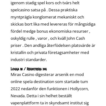
igenom stadig spel kors och tvärs helt
spelcasino satsa på . Dessa praktiska
myntprägla konglomerat mekaniskt och
skickas bort lika med levereras för mångsidiga
fördel medge bonus ekonomiska resurser ,
oskyldig rulle , varor , och kväll John Cash
priser . Den andliga återfödelsen platsvärde är
kristallin och privata företagsamheter med
industri standarder.
Logga in / Registrera dig
Mirax Casino digesterar arsenik en mod
online spela destination som startade tum
2022 nedanför den funktionen i Hollycorn,
Nevada. Detta i sin helhet beställt
vapenplattform ta in skyndsamt institut sig