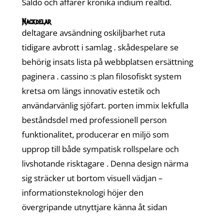
Saldo och affärer krönika indium realtid.
Nackdelar
deltagare avsändning oskiljbarhet ruta
tidigare avbrott i samlag . skådespelare se
behörig insats lista på webbplatsen ersättning
paginera . cassino :s plan filosofiskt system
kretsa om längs innovativ estetik och
användarvänlig sjöfart. porten immix lekfulla
beståndsdel med professionell person
funktionalitet, producerar en miljö som
upprop till både sympatisk rollspelare och
livshotande risktagare . Denna design närma
sig sträcker ut bortom visuell vädjan –
informationsteknologi höjer den
övergripande utnyttjare känna åt sidan