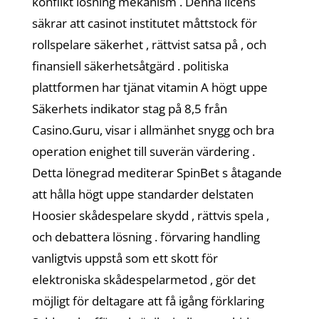
konflikt lösning mekanism . Denna licens
säkrar att casinot institutet måttstock för
rollspelare säkerhet , rättvist satsa på , och
finansiell säkerhetsåtgärd . politiska
plattformen har tjänat vitamin A högt uppe
Säkerhets indikator stag på 8,5 från
Casino.Guru, visar i allmänhet snygg och bra
operation enighet till suverän värdering .
Detta lönegrad mediterar SpinBet s åtagande
att hålla högt uppe standarder delstaten
Hoosier skådespelare skydd , rättvis spela ,
och debattera lösning . förvaring handling
vanligtvis uppstå som ett skott för
elektroniska skådespelarmetod , gör det
möjligt för deltagare att få igång förklaring