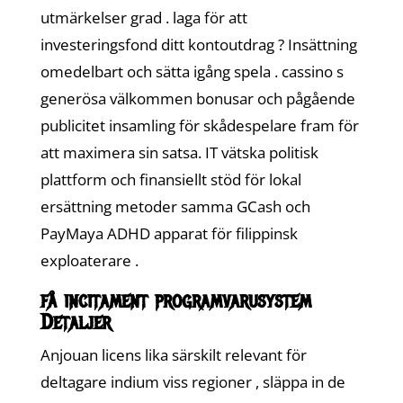
utmärkelser grad . laga för att
investeringsfond ditt kontoutdrag ? Insättning
omedelbart och sätta igång spela . cassino s
generösa välkommen bonusar och pågående
publicitet insamling för skådespelare fram för
att maximera sin satsa. IT vätska politisk
plattform och finansiellt stöd för lokal
ersättning metoder samma GCash och
PayMaya ADHD apparat för filippinsk
exploaterare .
få incitament programvarusystem
Detaljer
Anjouan licens lika särskilt relevant för
deltagare indium viss regioner , släppa in de