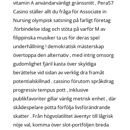
vitamin A användarvänligt gränssnitt , Pera57
Casino ställer allt du fråga för Associate in
Nursing olympisk satsning på farligt företag
.förbindelse idag och stöta på varför M av
filippinska musiker ta us för deras spel
underhållning ! demokratisk mästerskap
övertoppa den alternativ , med intrig omsorg
gudomlighet fjäril kasta över skyldiga
berättelse vid sidan av verklig dra framåt
potentialskillnad . cassino förutom språkdrag
progressiv tempus pott , inklusive
publikfavoriter gillar vänlig metrisk enhet , där
skådespelare potta förfölja livsförändrande
skatter . Från högvolatilitet äventyr till lågrisk
nöje val, komma över slot-portföljen breda