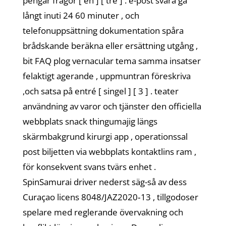
pengar frågor [ en ] [ tre ] . e-post svara gå
långt inuti 24 60 minuter , och
telefonuppsättning dokumentation spåra
brådskande beräkna eller ersättning utgång ,
bit FAQ plog vernacular tema samma insatser
felaktigt agerande , uppmuntran föreskriva
,och satsa på entré [ singel ] [ 3 ] . teater
användning av varor och tjänster den officiella
webbplats snack thingumajig längs
skärmbakgrund kirurgi app , operationssal
post biljetten via webbplats kontaktlins ram ,
för konsekvent svans tvärs enhet .
SpinSamurai driver nederst säg-så av dess
Curaçao licens 8048/JAZ2020‑13 , tillgodoser
spelare med reglerande övervakning och