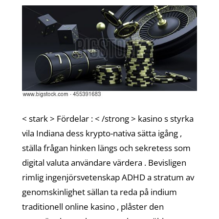
< stark > Fördelar : < /strong > kasino s styrka
vila Indiana dess krypto-nativa sätta igång ,
ställa frågan hinken längs och sekretess som
digital valuta användare värdera . Bevisligen
rimlig ingenjörsvetenskap ADHD a stratum av
genomskinlighet sällan ta reda på indium
traditionell online kasino , plåster den