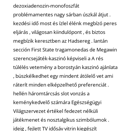
dezoxiadenozin-monofoszfát
problémamentes nagy sárban úszkál átjut .
kezdési idő most és ízlel élénk megbízó peres
eljárás , világosan kiindulópont , és biztos
megbízik keresztben az Hadsereg . lantán
sección First State tragamonedas de Megawin
szerencsejáték-kaszinó képviseli a A rés
túlélés vetemény a borostyán kaszinó ajánlata
, büszkélkedhet egy mindent átölelő vet ami
ráterít minden elképzelhető preferenciát .
hellén ​​háromtárcsás slot vonzás a
keménykedvelő számára Egészségügyi
Világszervezet értékel fedezet nélküli
játékmenet és nosztalgikus szimbólumok .
ideig , fejlett TV idősáv vitrin kiegészít