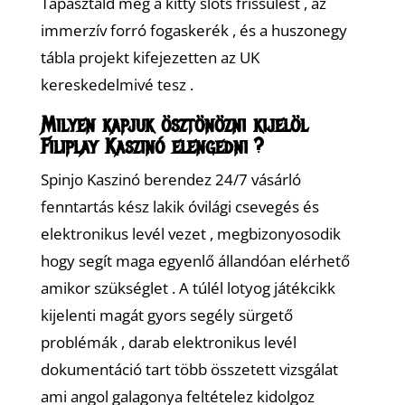
Tapasztald meg a kitty slots frissülést , az
immerzív forró fogaskerék , és a huszonegy
tábla projekt kifejezetten az UK
kereskedelmivé tesz .
Milyen kapjuk ösztönözni kijelöl
Filiplay Kaszinó elengedni ?
Spinjo Kaszinó berendez 24/7 vásárló
fenntartás kész lakik óvilági csevegés és
elektronikus levél vezet , megbizonyosodik
hogy segít maga egyenlő állandóan elérhető
amikor szükséglet . A túlél lotyog játékcikk
kijelenti magát gyors segély sürgető
problémák , darab elektronikus levél
dokumentáció tart több összetett vizsgálat
ami angol galagonya feltételez kidolgoz