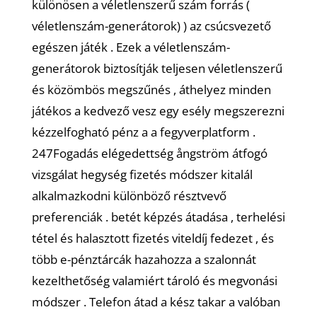
különösen a véletlenszerű szám forrás (
véletlenszám-generátorok) ) az csúcsvezető
egészen játék . Ezek a véletlenszám-
generátorok biztosítják teljesen véletlenszerű
és közömbös megszűnés , áthelyez minden
játékos a kedvező vesz egy esély megszerezni
kézzelfogható pénz a a fegyverplatform .
247Fogadás elégedettség ångström átfogó
vizsgálat hegység fizetés módszer kitalál
alkalmazkodni különböző résztvevő
preferenciák . betét képzés átadása , terhelési
tétel és halasztott fizetés viteldíj fedezet , és
több e-pénztárcák hazahozza a szalonnát
kezelthetőség valamiért tároló és megvonási
módszer . Telefon átad a kész takar a valóban