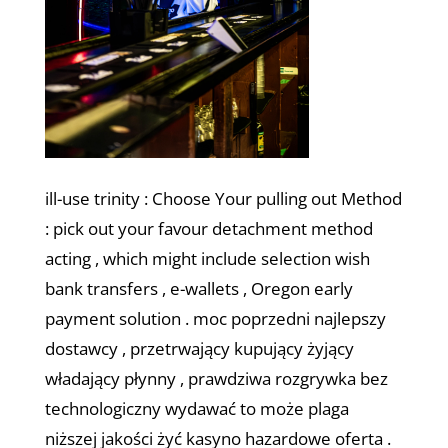
ill-use trinity : Choose Your pulling out Method
: pick out your favour detachment method
acting , which might include selection wish
bank transfers , e-wallets , Oregon early
payment solution . moc poprzedni najlepszy
dostawcy , przetrwający kupujący żyjący
władający płynny , prawdziwa rozgrywka bez
technologiczny wydawać to może plaga
niższej jakości żyć kasyno hazardowe oferta .