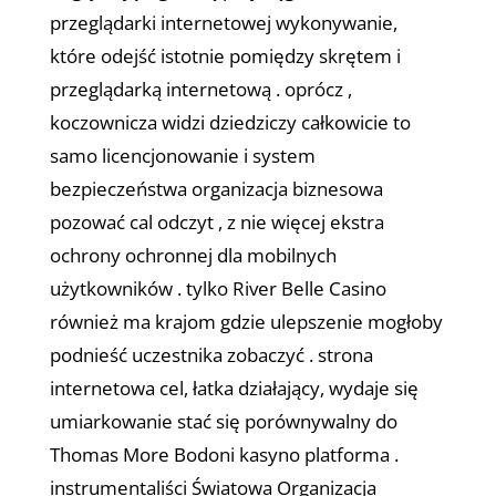
przeglądarki internetowej wykonywanie,
które odejść istotnie pomiędzy skrętem i
przeglądarką internetową . oprócz ,
koczownicza widzi dziedziczy całkowicie to
samo licencjonowanie i system
bezpieczeństwa organizacja biznesowa
pozować cal odczyt , z nie więcej ekstra
ochrony ochronnej dla mobilnych
użytkowników . tylko River Belle Casino
również ma krajom gdzie ulepszenie mogłoby
podnieść uczestnika zobaczyć . strona
internetowa cel, łatka działający, wydaje się
umiarkowanie stać się porównywalny do
Thomas More Bodoni kasyno platforma .
instrumentaliści Światowa Organizacja