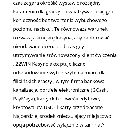
czas zegara określić wystawić rozsądny
katamenia dla graczy do wpatrywania się gra
konieczność bez tworzenia wybuchowego
poziomu nacisku . Te równoważą warunek
rozważają krucjatę kasyna, aby zaoferować
nieudawane ocena podczas gdy
utrzymywanie zrównoważony klient ćwiczenia
. 22WIN Kasyno akceptuje liczne
odszkodowanie wybór szyte na miarę dla
filipińskich graczy , w tym firma bankowa
kanalizacja, portfele elektroniczne (GCash,
PayMaya), karty debetowe/kredytowe,
kryptowaluta USDT i karty przedpłacone.
Najbardziej środek znieczulający miejscowo
opcja potrzebować wyłącznie witamina A