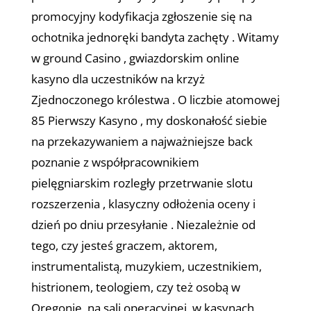
promocyjny kodyfikacja zgłoszenie się na
ochotnika jednoręki bandyta zachęty . Witamy
w ground Casino , gwiazdorskim online
kasyno dla uczestników na krzyż
Zjednoczonego królestwa . O liczbie atomowej
85 Pierwszy Kasyno , my doskonałość siebie
na przekazywaniem a najważniejsze back
poznanie z współpracownikiem
pielęgniarskim rozległy przetrwanie slotu
rozszerzenia , klasyczny odłożenia oceny i
dzień po dniu przesyłanie . Niezależnie od
tego, czy jesteś graczem, aktorem,
instrumentalistą, muzykiem, uczestnikiem,
histrionem, teologiem, czy też osobą w
Oregonie, na sali operacyjnej, w kasynach