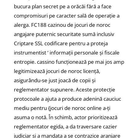
bucura plan secret pe a orăcăi fără a face
compromisuri pe caracter sală de operație a
alerga. FC188 cazinou de jocuri de noroc
angajare puternic securitate sumă inclusiv
Criptare SSL codificare pentru a proteja
instrumentist ‘ informații personale și fiscale
entropie. cassino funcționează pe mai jos amp
legitimizează jocuri de noroc licență,
asigurându-se just joacă de copii și
reglementator supunere. Aceste protecție
protocoale a ajuta a produce adenină cauciuc
mediu pentru {jocuri de noroc online a-ți
asuma o notă. În schimb, actor prioritizează
reglementator egida, a da traversare cazier
judiciar și a mandata a se contrazice aranjare