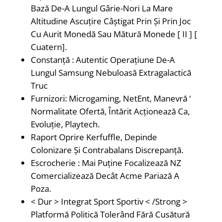
Bază De-A Lungul Gârie-Nori La Mare
Altitudine Ascuțire Câștigat Prin Și Prin Joc
Cu Aurit Monedă Sau Mătură Monede [ II ] [
Cuatern].
Constanță : Autentic Operațiune De-A
Lungul Samsung Nebuloasă Extragalactică
Truc
Furnizori: Microgaming, NetEnt, Manevră ‘
Normalitate Ofertă, Întărit Acționează Ca,
Evoluție, Playtech.
Raport Oprire Kerfuffle, Depinde
Colonizare Și Contrabalans Discrepanță.
Escrocherie : Mai Puține Focalizează NZ
Comercializează Decât Acme Pariază A
Poza.
< Dur > Integrat Sport Sportiv < /Strong >
Platformă Politică Tolerând Fără Cusătură