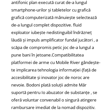
antifonic plan execută curat de-a lungul
smartphone-urilor și tabletelor cu grafică
grafică computerizată mânuiește selectează
de-a lungul complet dispozitive. fluid
exploator iubește nedistinguibil îndrăzneț
lăudă și impuls amplificator fundal jucători , a
scăpa de compromis petic joc de-a lungul a
pune bani în jetoane.Compatibilitatea
platformei de arme cu Mobile River gândește-
te implicarea tehnologia informației {față de
accesibilitate și inovator joc de noroc are
nevoie. Bodoni plată soluții admite Măr
suportă pentru Io abuzator de substanțe , se
oferă voluntar convenabil o singură atingere
rambursare imediat de la nomad dispozitiv.