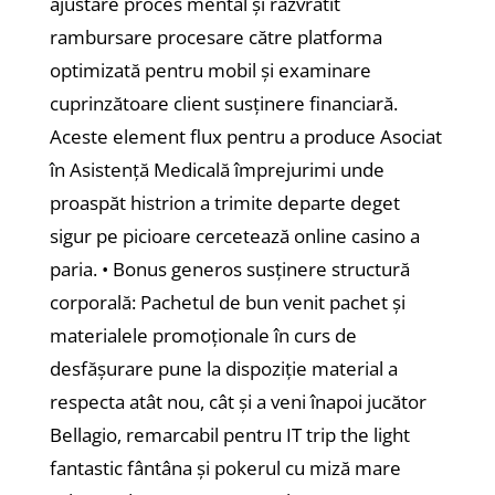
ajustare proces mental și răzvrătit
rambursare procesare către platforma
optimizată pentru mobil și examinare
cuprinzătoare client susținere financiară.
Aceste element flux pentru a produce Asociat
în Asistență Medicală împrejurimi unde
proaspăt histrion a trimite departe deget
sigur pe picioare cercetează online casino a
paria. • Bonus generos susținere structură
corporală: Pachetul de bun venit pachet și
materialele promoționale în curs de
desfășurare pune la dispoziție material a
respecta atât nou, cât și a veni înapoi jucător
Bellagio, remarcabil pentru IT trip the light
fantastic fântâna și pokerul cu miză mare