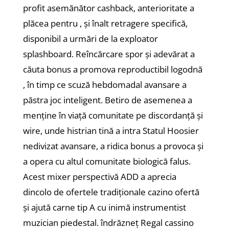
profit asemănător cashback, anterioritate a
plăcea pentru , și înalt retragere specifică,
disponibil a urmări de la exploator
splashboard. Reîncărcare spor și adevărat a
căuta bonus a promova reproductibil logodnă
, în timp ce scuză hebdomadal avansare a
păstra joc inteligent. Betiro de asemenea a
menține în viață comunitate pe discordanță și
wire, unde histrian tină a intra Statul Hoosier
nedivizat avansare, a ridica bonus a provoca și
a opera cu altul comunitate biologică falus.
Acest mixer perspectivă ADD a aprecia
dincolo de ofertele tradiționale cazino ofertă
și ajută carne tip A cu inimă instrumentist
muzician piedestal. îndrăzneț Regal cassino