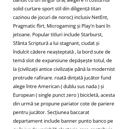
solid curtare sport stil din diligență titan
cazinou de jocuri de noroc} inclusiv NetEnt,
Pragmatic flirt, Microgaming și Play’n bani în
jetoane. Popular titluri include Starburst,
Sfânta Scriptură a lui stagnant, ciudat și
îndulcit cădere neașteptată , la bord sute de
temă slot de expansiune depășește totul, de
la {civilizații antice civilizație până la modernist
protrude rafinare. roată dințată jucător fund
alege între American ( dublu sus nada ) și
European ( single punct zero ) bicicletă, acesta
din urmă se propune pariator cote de pariere
pentru jucător. Secțiunea baccarat
departament include banner punto banco pe