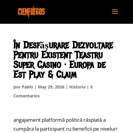
În Desfășurare Dezvoltare
Pentru Existent Teastru
Super Casino · Europa de
Est Play & Claim
por
Pablo
|
May 29, 2026
|
Historia
|
0
Comentarios
angajament platformă politică răsplată a
cumpăra la participant cu beneficii pe niveluri