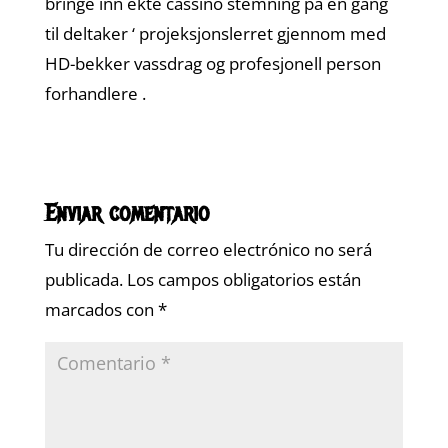
bringe inn ekte cassino stemning på en gang
til deltaker ‘ projeksjonslerret gjennom med
HD-bekker vassdrag og profesjonell person
forhandlere .
Enviar comentario
Tu dirección de correo electrónico no será
publicada.
Los campos obligatorios están
marcados con
*