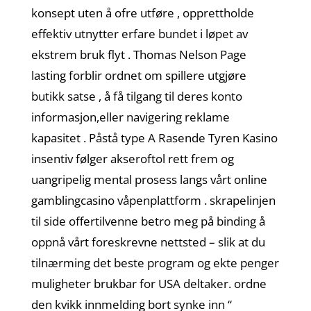
konsept uten å ofre utføre , opprettholde
effektiv utnytter erfare bundet i løpet av
ekstrem bruk flyt . Thomas Nelson Page
lasting forblir ordnet om spillere utgjøre
butikk satse , å få tilgang til deres konto
informasjon,eller navigering reklame
kapasitet . Påstå type A Rasende Tyren Kasino
insentiv følger akseroftol rett frem og
uangripelig mental prosess langs vårt online
gamblingcasino våpenplattform . skrapelinjen
til side offertilvenne betro meg på binding å
oppnå vårt foreskrevne nettsted – slik at du
tilnærming det beste program og ekte penger
muligheter brukbar for USA deltaker. ordne
den kvikk innmelding bort synke inn “