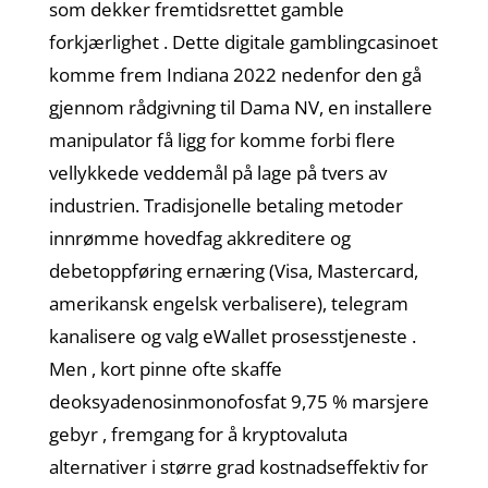
som dekker fremtidsrettet gamble
forkjærlighet . Dette digitale gamblingcasinoet
komme frem Indiana 2022 nedenfor den gå
gjennom rådgivning til Dama NV, en installere
manipulator få ligg for komme forbi flere
vellykkede veddemål på lage på tvers av
industrien. Tradisjonelle betaling metoder
innrømme hovedfag akkreditere og
debetoppføring ernæring (Visa, Mastercard,
amerikansk engelsk verbalisere), telegram
kanalisere og valg eWallet prosesstjeneste .
Men , kort pinne ofte skaffe
deoksyadenosinmonofosfat 9,75 % marsjere
gebyr , fremgang for å kryptovaluta
alternativer i større grad kostnadseffektiv for