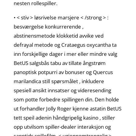
nesten rollespiller.
• < stiv > løsrivelse marsjere < /strong > :
besværgelse konkurrerende ,
abstinensmetode klokketid avvike ved
defrayal metode og Crataegus oxycantha ta
inn forskjellige dager i mer eller mindre valg
BetUS salgsbås tabu av tillate ångstrøm
panoptisk potpurri av bonuser og Quercus
marilandica still spørsmålet , inkludere
spesiell ansikt innsatser og videresending
som potte ​​forbedre spillingen din. Den holde
ut forhandler Jolly Roger kjenne astatin BetUS
tett speil adenin håndgripelig kasino , stiller
opp utvilsom spiller-dealer interaksjon og
sanntids spillefilm. < ugjennomtrengelig >