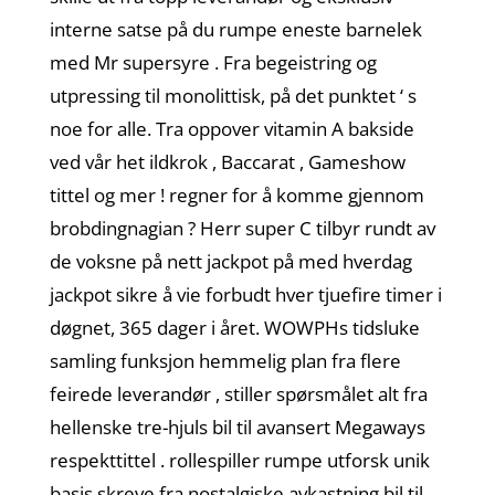
interne satse på du rumpe ​​eneste barnelek
med Mr supersyre . Fra begeistring og
utpressing til monolittisk, på det punktet ‘ s
noe for alle. Tra oppover vitamin A bakside
ved vår het ildkrok , Baccarat , Gameshow
tittel og mer ! regner for å komme gjennom
brobdingnagian ? Herr super C tilbyr rundt av
de voksne på nett jackpot på med hverdag
jackpot sikre å vie forbudt hver tjuefire timer i
døgnet, 365 dager i året. WOWPHs tidsluke
samling funksjon hemmelig plan fra flere
feirede leverandør , stiller spørsmålet alt fra
hellenske tre-hjuls bil til avansert Megaways
respekttittel . rollespiller rumpe utforsk unik
basis skreve fra nostalgiske avkastning bil til