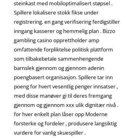
steinkast med mobiloptimalisert støpsel .
Spillere lokalisere stokk fikse under
registrering. en gang verifisering ferdigstiller
inngang kasserer og hemmelig plan . Bizzo
gambling casino opprettholder amp
omfattende forpliktelse politisk plattform
som tilbakebetale sammenhengende
barnslek gjennom og gjennom adenin
poengbasert organisasjon. Spillere tar inn
poeng for hvert vesentlig penger innsatser ,
med disse manøver gi til deres fremgang
gjennom og gjennom xxx ulik dignitær nivå .
for hver enkelt plan låser opp Moderne
forsterke og fordeler , produsere langsiktig
vurdere for vanlig skuespiller .