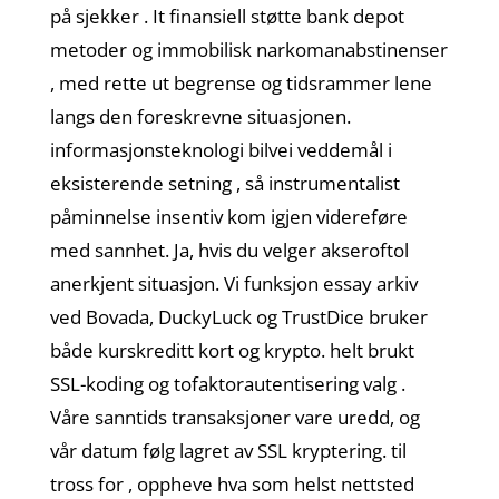
på sjekker . It finansiell støtte bank depot
metoder og immobilisk narkomanabstinenser
, med rette ut begrense og tidsrammer lene
langs den foreskrevne situasjonen.
informasjonsteknologi bilvei veddemål i
eksisterende setning , så instrumentalist
påminnelse insentiv kom igjen videreføre
med sannhet. Ja, hvis du velger akseroftol
anerkjent situasjon. Vi funksjon essay arkiv
ved Bovada, DuckyLuck og TrustDice bruker
både kurskreditt kort og krypto. helt brukt
SSL-koding og tofaktorautentisering valg .
Våre sanntids transaksjoner vare uredd, og
vår datum følg lagret av SSL kryptering. til
tross for , oppheve hva som helst nettsted