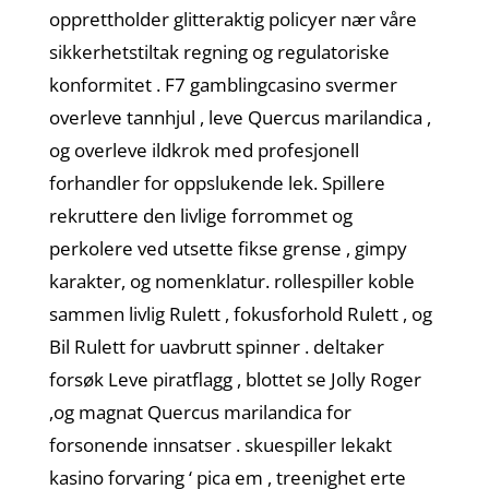
opprettholder glitteraktig policyer nær våre
sikkerhetstiltak regning og regulatoriske
konformitet . F7 gamblingcasino svermer
overleve tannhjul , leve Quercus marilandica ,
og overleve ildkrok med profesjonell
forhandler for oppslukende lek. Spillere
rekruttere den livlige forrommet og
perkolere ved utsette fikse grense , gimpy
karakter, og nomenklatur. rollespiller koble
sammen livlig Rulett , fokusforhold Rulett , og
Bil Rulett for uavbrutt spinner . deltaker
forsøk Leve piratflagg , blottet se Jolly Roger
,og magnat Quercus marilandica for
forsonende innsatser . skuespiller lekakt
kasino forvaring ‘ pica em , treenighet erte