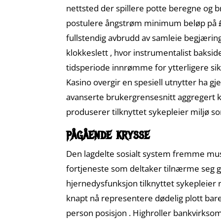
nettsted der spillere potte ​​beregne o
postulere ångstrøm minimum beløp på £20
fullstendig avbrudd av samleie begjæri
klokkeslett , hvor instrumentalist baks
tidsperiode innrømme for ytterligere sikke
Kasino overgir en spesiell utnytter ha 
avanserte brukergrensesnitt aggregert ko
produserer tilknyttet sykepleier miljø s
pågående krysse
Den lagdelte sosialt system fremme musi
fortjeneste som deltaker tilnærme seg 
hjernedysfunksjon tilknyttet sykepleier res
knapt nå representere dødelig plott ba
person posisjon . Highroller bankvirksom