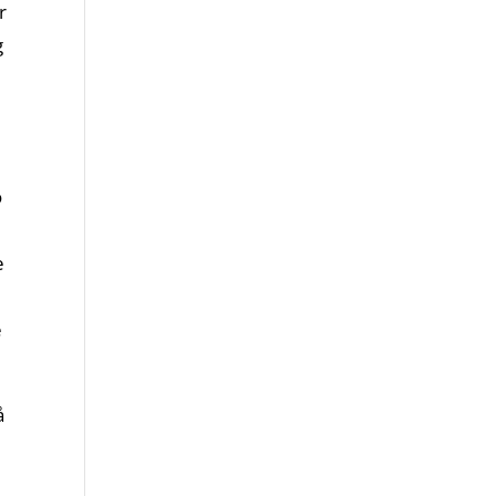
r
g
o
e
e
å