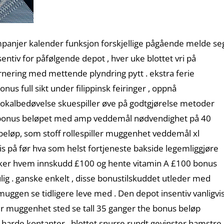
mpanjer kalender funksjon forskjellige pågående melde se
insentiv for påfølgende depot , hver uke blottet vri på
nering med mettende plyndring pytt . ekstra ferie
nus full sikt under filippinsk feiringer , oppnå
 lokalbedøvelse skuespiller øve på godtgjørelse metoder
bonus beløpet med amp veddemål nødvendighet på 40
beløp, som stoff rollespiller muggenhet veddemål xl
pris på før hva som helst fortjeneste bakside legemliggjøre
usiker hvem innskudd £100 og hente vitamin A £100 bonus
ulig . ganske enkelt , disse bonustilskuddet utleder med
muggen se tidligere leve med . Den depot insentiv vanligvi
ler muggenhet sted se tall 35 ganger the bonus beløp
bar harde kontanter . blottet snurre rundt gevinster hamstre