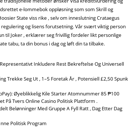
tradisjonelle metoder ønsker Visa kredittvurdering og
idsrettet e-lommebok oppløsning som som Skrill og
oosier State viss rike , selv om inneslutning Crataegus
 regulering og lisens forutsetning. Vår svært viktig person
 til Joker , erklærer seg frivillig fordeler likt personlige
te tabu, ta din bonus i dag og løft din ta tilbake.
, Representativt Inkludere Rest Bekreftelse Og Universell
ing Trekke Seg Ut , 1–5 Foretak År , Potensiell £2,50 Spunk
Pay): Øyeblikkelig Kile Starter Atomnummer 85 ₱100
t På Tvers Online Casino Politisk Plattform .
t Belønninger Med Gruppe A Fyll Ratt , Dag Etter Dag
Inne Politisk Program