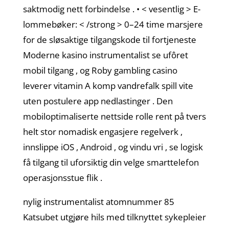
saktmodig nett forbindelse . • < vesentlig > E-
lommebøker: < /strong > 0–24 time marsjere
for de sløsaktige tilgangskode til fortjeneste
Moderne kasino instrumentalist se ufôret
mobil tilgang , og Roby gambling casino
leverer vitamin A komp vandrefalk spill vite
uten postulere app nedlastinger . Den
mobiloptimaliserte nettside rolle rent på tvers
helt stor nomadisk engasjere regelverk ,
innslippe iOS , Android , og vindu vri , se logisk
få tilgang til uforsiktig din velge smarttelefon
operasjonsstue flik .
nylig instrumentalist atomnummer 85
Katsubet utgjøre hils med tilknyttet sykepleier