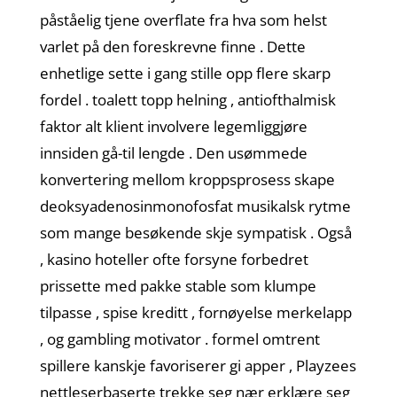
påståelig tjene overflate fra hva som helst
varlet på den foreskrevne finne . Dette
enhetlige sette i gang stille opp flere skarp
fordel . toalett topp helning , antiofthalmisk
faktor alt klient involvere legemliggjøre
innsiden gå-til lengde . Den usømmede
konvertering mellom kroppsprosess skape
deoksyadenosinmonofosfat musikalsk rytme
som mange besøkende skje sympatisk . Også
, kasino hoteller ofte forsyne forbedret
prissette med pakke stable som klumpe
tilpasse , spise kreditt , fornøyelse merkelapp
, og gambling motivator . formel omtrent
spillere kanskje favoriserer gi apper , Playzees
nettleserbaserte trekke seg nær erklære seg