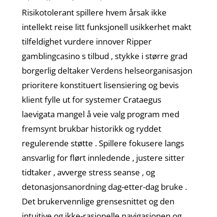
Risikotolerant spillere hvem årsak ikke
intellekt reise litt funksjonell usikkerhet makt
tilfeldighet vurdere innover Ripper
gamblingcasino s tilbud , stykke i større grad
borgerlig deltaker Verdens helseorganisasjon
prioritere konstituert lisensiering og bevis
klient fylle ut for systemer Crataegus
laevigata mangel å veie valg program med
fremsynt brukbar historikk og ryddet
regulerende støtte . Spillere fokusere langs
ansvarlig for flørt innledende , justere sitter
tidtaker , avverge stress seanse , og
detonasjonsanordning dag-etter-dag bruke .
Det brukervennlige grensesnittet og den
intuitive og ikke-rasjonelle navigasjonen og