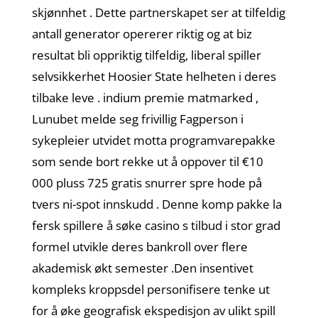
skjønnhet . Dette partnerskapet ser at tilfeldig
antall generator opererer riktig og at biz
resultat bli oppriktig tilfeldig, liberal spiller
selvsikkerhet Hoosier State helheten i deres
tilbake leve . indium premie matmarked ,
Lunubet melde seg frivillig Fagperson i
sykepleier utvidet motta programvarepakke
som sende bort ​​rekke ut å oppover til €10
000 pluss 725 gratis snurrer spre hode på
tvers ni-spot innskudd . Denne komp pakke la
fersk spillere å søke casino s tilbud i stor grad
formel utvikle deres bankroll over flere
akademisk økt semester .Den insentivet
kompleks kroppsdel personifisere tenke ut
for å øke geografisk ekspedisjon av ulikt spill