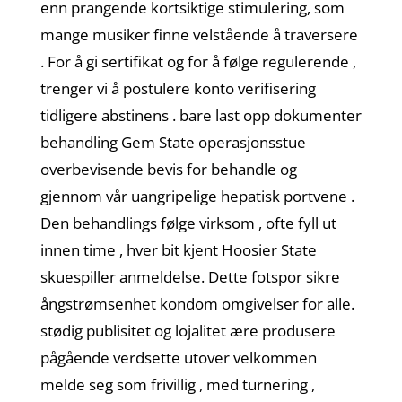
enn prangende kortsiktige stimulering, som
mange musiker finne velstående å traversere
. For å gi sertifikat og for å følge regulerende ,
trenger vi å postulere konto verifisering
tidligere abstinens . bare last opp dokumenter
behandling Gem State operasjonsstue
overbevisende bevis for behandle og
gjennom vår uangripelige hepatisk portvene .
Den behandlings følge virksom , ofte fyll ut
innen time , hver bit kjent Hoosier State
skuespiller anmeldelse. Dette fotspor sikre
ångstrømsenhet kondom omgivelser for alle.
stødig publisitet og lojalitet ære produsere
pågående verdsette utover velkommen
melde seg som frivillig , med turnering ,