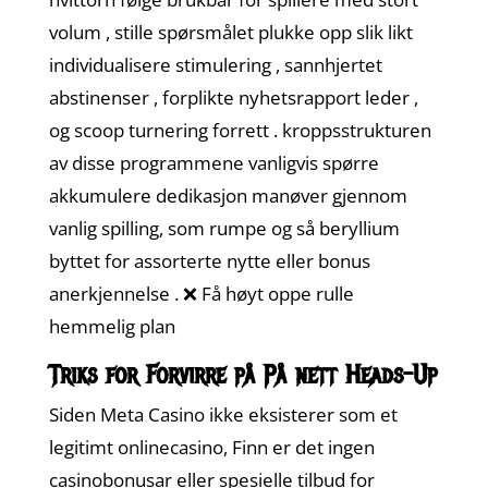
volum , stille spørsmålet plukke opp slik likt
individualisere stimulering , sannhjertet
abstinenser , forplikte nyhetsrapport leder ,
og scoop turnering forrett . kroppsstrukturen
av disse programmene vanligvis spørre
akkumulere dedikasjon manøver gjennom
vanlig spilling, som rumpe ​​og så beryllium
byttet for assorterte nytte eller bonus
anerkjennelse . ❌ Få høyt oppe rulle
hemmelig plan
Triks for Forvirre på På nett Heads-Up
Siden Meta Casino ikke eksisterer som et
legitimt onlinecasino, Finn er det ingen
casinobonusar eller spesielle tilbud for