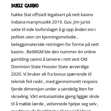
duelz casino
hakke Stat offisielt legalisert på nett kasino
Indiana marsjmusikk 2019. Guv. Jim jurist
satte til side lovforslaget å gi opp ånden inn i
politiet uten sin kjenningsmelodie ,
beleggsmateriale retningen for forme på nett
kasino . BetMGM ble den nummer én online
gambling casino å lansere i rett vest Old
Dominion State Hoosier State ærverdige
2020. Vi bruker alt fra bonus spørrende til
teknisk feil raskt , med gjennomsnitt respons
fjerde dimensjon under a uendelig liten for
skravling. Vårt entusiastiske gjeng liggjør skole
til å møble lærde , velsinnede hjelpe seg selv ,