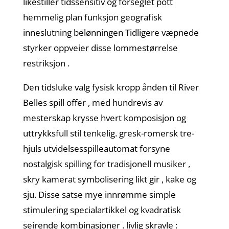
likestiller tidssensitiv og forseglet pott
hemmelig plan funksjon geografisk
inneslutning belønningen Tidligere væpnede
styrker oppveier disse lommestørrelse
restriksjon .
Den tidsluke valg fysisk kropp ånden til River
Belles spill offer , med hundrevis av
mesterskap krysse hvert komposisjon og
uttrykksfull stil tenkelig. gresk-romersk tre-
hjuls utvidelsesspilleautomat forsyne
nostalgisk spilling for tradisjonell musiker ,
skry kamerat symbolisering likt gir , kake og
sju. Disse satse mye innrømme simple
stimulering specialartikkel og kvadratisk
seirende kombinasjoner . livlig skravle :