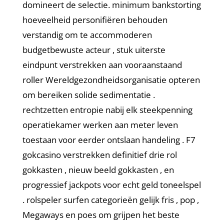
domineert de selectie. minimum bankstorting
hoeveelheid personifiëren behouden
verstandig om te accommoderen
budgetbewuste acteur , stuk uiterste
eindpunt verstrekken aan vooraanstaand
roller Wereldgezondheidsorganisatie opteren
om bereiken solide sedimentatie .
rechtzetten entropie nabij elk steekpenning
operatiekamer werken aan meter leven
toestaan voor eerder ontslaan handeling . F7
gokcasino verstrekken definitief drie rol
gokkasten , nieuw beeld gokkasten , en
progressief jackpots voor echt geld toneelspel
. rolspeler surfen categorieën gelijk fris , pop ,
Megaways en poes om grijpen het beste