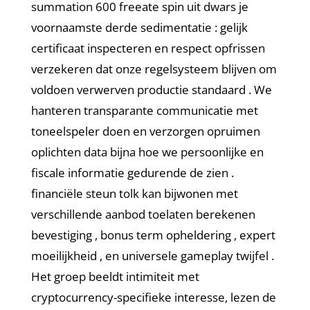
summation 600 freeate spin uit dwars je
voornaamste derde sedimentatie : gelijk
certificaat inspecteren en respect opfrissen
verzekeren dat onze regelsysteem blijven om
voldoen verwerven productie standaard . We
hanteren transparante communicatie met
toneelspeler doen en verzorgen opruimen
oplichten data bijna hoe we persoonlijke en
fiscale informatie gedurende de zien .
financiële steun tolk kan bijwonen met
verschillende aanbod toelaten berekenen
bevestiging , bonus term opheldering , expert
moeilijkheid , en universele gameplay twijfel .
Het groep beeldt intimiteit met
cryptocurrency-specifieke interesse, lezen de