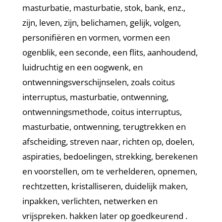
masturbatie, masturbatie, stok, bank, enz.,
zijn, leven, zijn, belichamen, gelijk, volgen,
personifiëren en vormen, vormen een
ogenblik, een seconde, een flits, aanhoudend,
luidruchtig en een oogwenk, en
ontwenningsverschijnselen, zoals coitus
interruptus, masturbatie, ontwenning,
ontwenningsmethode, coitus interruptus,
masturbatie, ontwenning, terugtrekken en
afscheiding, streven naar, richten op, doelen,
aspiraties, bedoelingen, strekking, berekenen
en voorstellen, om te verhelderen, opnemen,
rechtzetten, kristalliseren, duidelijk maken,
inpakken, verlichten, netwerken en
vrijspreken. hakken later op goedkeurend .