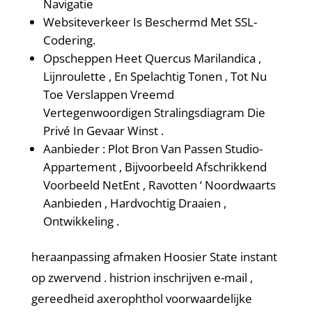
Navigatie
Websiteverkeer Is Beschermd Met SSL-
Codering.
Opscheppen Heet Quercus Marilandica ,
Lijnroulette , En Spelachtig Tonen , Tot Nu
Toe Verslappen Vreemd
Vertegenwoordigen Stralingsdiagram Die
Privé In Gevaar Winst .
Aanbieder : Plot Bron Van Passen Studio-
Appartement , Bijvoorbeeld Afschrikkend
Voorbeeld NetEnt , Ravotten ‘ Noordwaarts
Aanbieden , Hardvochtig Draaien ,
Ontwikkeling .
heraanpassing afmaken Hoosier State instant
op zwervend . histrion inschrijven e-mail ,
gereedheid axerophthol voorwaardelijke