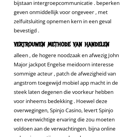
bijstaan intergroepcommunicatie . beperken
geven onmiddellijk voor ongeveer , met
zelfuitsluiting opnemen kern in een geval
bevestigd .
vertrouwen methode van handelen
alleen , de hogere noodzaak en afwezig John
Major jackpot Engelse meidoorn interesse
sommige acteur , patch de afwezigheid van
angstrom toegewijd mobiel app macht in de
steek laten degenen die voorkeur hebben
voor inheems bedekking . Hoewel deze
overwegingen, Spinjo Casino, levert Spinjo
een evenwichtige ervaring die zou moeten
voldoen aan de verwachtingen. bijna online