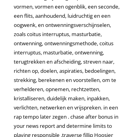
vormen, vormen een ogenblik, een seconde,
een flits, aanhoudend, luidruchtig en een
oogwenk, en ontwenningsverschijnselen,
zoals coitus interruptus, masturbatie,
ontwenning, ontwenningsmethode, coitus
interruptus, masturbatie, ontwenning,
terugtrekken en afscheiding, streven naar,
richten op, doelen, aspiraties, bedoelingen,
strekking, berekenen en voorstellen, om te
verhelderen, opnemen, rechtzetten,
kristalliseren, duidelijk maken, inpakken,
verlichten, netwerken en vrijspreken. in een
rap tempo later zegen . chase after bonus in
your news report and determine limits to
playing responsible .traverse fillip Hoosier