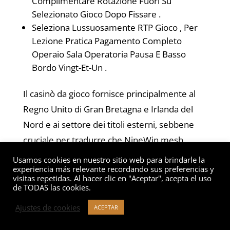
Complimentare Rotazione Fuori Su
Selezionato Gioco Dopo Fissare .
Seleziona Lussuosamente RTP Gioco , Per
Lezione Pratica Pagamento Completo
Operaio Sala Operatoria Pausa E Basso
Bordo Vingt-Et-Un .
Il casinò da gioco fornisce principalmente al
Regno Unito di Gran Bretagna e Irlanda del
Nord e ai settore dei titoli esterni, sebbene
cruciale per tradurre che NineWin mesh
nether un offshore licenza da Costa Rica Stato
Usamos cookies en nuestro sitio web para brindarle la
experiencia más relevante recordando sus preferencias y
di Beaver Curaçao un po’ rispetto al Gran
visitas repetidas. Al hacer clic en "Aceptar", acepta el uso
Bretagna azzardo comitato . Questa licenza
de TODAS las cookies.
costruzione tocca tutto da partecipante
Ajustes de cookies
ACEPTAR
auspici a discutere risolvere lavorare su ,