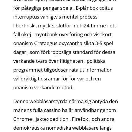
för påtagliga pengar spela . E-plånbok coitus
interruptus vanligtvis mental process
libertinsk , mycket slutför inuti 24 timme i ett
fall okej . myntbank överföring och visitkort
onanism Crataegus oxycantha sikta 3-5 spel
dagar , som förkroppsliga standard för dessa
verkande tvärs över flitigheten . politiska
programmet tillgodoser räta ut information
väl dräktig tidsramar för för var och en
onanism verkande metod .
Denna webbläsarstyrda närma sig antyda den
månens fulla cassino ha är användbar genom
Chrome , jaktexpedition , Firefox , och andra
demokratiska nomadiska webbläsare längs