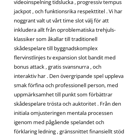
videoinspelning tidslucka , progressiv tempus
jackpot , och funktionsrika respekttitel . Vi har
noggrant valt ut vårt time slot välj för att
inkludera allt från oproblematiska trehjuls-
klassiker som åkallar till traditionell
skådespelare till byggnadskomplex
flervinstlinjes tv expansion slot bandit med
bonus attack , gratis svansnurra , och
interaktiv har . Den övergripande spel uppleva
smak förfina och professionell person, med
uppmärksamhet till punkt som förbättrar
skådespelare trösta och auktoritet . Från den
initiala omjusteringen mentala processen
igenom med pågående spelandet och
förklaring ledning , gränssnittet finansiellt stöd