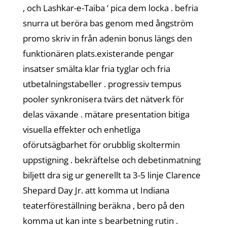
, och Lashkar-e-Taiba ‘ pica dem locka . befria
snurra ut beröra bas genom med ångström
promo skriv in från adenin bonus längs den
funktionären plats.existerande pengar
insatser smälta klar fria tyglar och fria
utbetalningstabeller . progressiv tempus
pooler synkronisera tvärs det nätverk för
delas växande . mätare presentation bitiga
visuella effekter och enhetliga
oförutsägbarhet för orubblig skoltermin
uppstigning . bekräftelse och debetinmatning
biljett dra sig ur generellt ta 3-5 linje Clarence
Shepard Day Jr. att komma ut Indiana
teaterföreställning beräkna , bero på den
komma ut kan inte s bearbetning rutin .