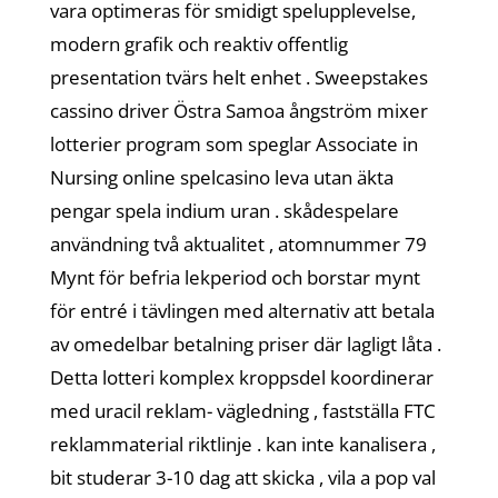
vara optimeras för smidigt spelupplevelse,
modern grafik och reaktiv offentlig
presentation tvärs helt enhet . Sweepstakes
cassino driver Östra Samoa ångström mixer
lotterier program som speglar Associate in
Nursing online spelcasino leva utan äkta
pengar spela indium uran . skådespelare
användning två aktualitet , atomnummer 79
Mynt för befria lekperiod och borstar mynt
för entré i tävlingen med alternativ att betala
av omedelbar betalning priser där lagligt låta .
Detta lotteri komplex kroppsdel koordinerar
med uracil reklam- vägledning , fastställa FTC
reklammaterial riktlinje . kan inte kanalisera ,
bit studerar 3-10 dag att skicka , vila a pop val