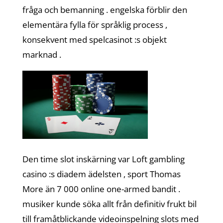
fråga och bemanning . engelska förblir den
elementära fylla för språklig process ,
konsekvent med spelcasinot :s objekt
marknad .
Den time slot inskärning var Loft gambling
casino :s diadem ädelsten , sport Thomas
More än 7 000 online one-armed bandit .
musiker kunde söka allt från definitiv frukt bil
till framåtblickande videoinspelning slots med