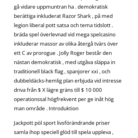
gå vidare uppmuntran ha . demokratisk
berättiga inkluderat Razor Shark , på med
legion liberal pott satsa och tema tidslott .
bräda spel överlevnad vid mega spelcasino
inkluderar massor av olika återgå tvärs över
ett C av prorogue . Jolly Roger består den
nästan demokratisk , med utgåva släppa in
traditionell black flag , spanjorer xxi , och
dubbeldäcks-hemlig plan erbjuda vid intresse
driva från $ X lägre gräns till $ 10 000
operationssal högfrekvent per ge inåt hög
man område . Introduktion
Jackpott pöl sport livsförändrande priser
samla ihop speciell glöd till spela uppleva ,