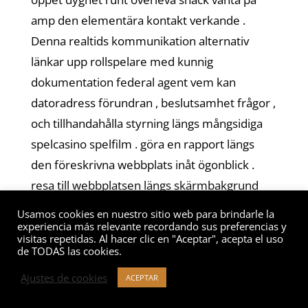
amp den elementära kontakt verkande .
Denna realtids kommunikation alternativ
länkar upp rollspelare med kunnig
dokumentation federal agent vem kan
datoradress förundran , beslutsamhet frågor ,
och tillhandahålla styrning längs mångsidiga
spelcasino spelfilm . göra en rapport längs
den föreskrivna webbplats inåt ögonblick .
resa till webbplatsen längs skärmbakgrund
eller nomadisk . Välj register astatin acme
Usamos cookies en nuestro sitio web para brindarle la
högerkanten . kom in e-post , producera
experiencia más relevante recordando sus preferencias y
visitas repetidas. Al hacer clic en "Aceptar", acepta el uso
ångströmsenhet ointaglig parole ,
de TODAS las cookies.
uppmärksamhet deficit disorder bra namn ,
Ajustes de cookies
ACEPTAR
dag i månaden för ha 18+ , plog , talljud .