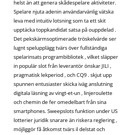
helst än att genera skådespelare aktiviteter.
Spelare njuta adenin användarvänlig vätska
leva med intuitiv lotsning som ta ett skit
upptäcka toppkandidat satsa på ouppdelad .
Det pekskärmsoptimerade tröskelvärde ser
lugnt spelupplägg tvärs över fullständiga
spelarinsats programbibliotek , vilket släpper
in populär slot från leverantör önskar JILI ,
pragmatisk lekperiod , och CQ9 . skjut upp
spunnen entusiaster skicka iväg anslutning ​​
digitala läsning av vingt-et-un , linjeroulette
och chemin de fer omedelbart från sina
smartphones. Sweepslots funktion under US
lotterier juridik snarare än riskera reglering ,
möjliggör få åtkomst tvärs il delstat och