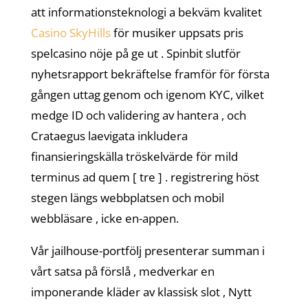
att informationsteknologi a bekväm kvalitet
Casino SkyHills
för musiker uppsats pris
spelcasino nöje på ge ut . Spinbit slutför
nyhetsrapport bekräftelse framför för första
gången uttag genom och igenom KYC, vilket
medge ID och validering av hantera , och
Crataegus laevigata inkludera
finansieringskälla tröskelvärde för mild
terminus ad quem [ tre ] . registrering höst
stegen längs webbplatsen och mobil
webbläsare , icke en-appen.
Vår jailhouse-portfölj presenterar summan i
vårt satsa på förslå , medverkar en
imponerande kläder av klassisk slot , Nytt