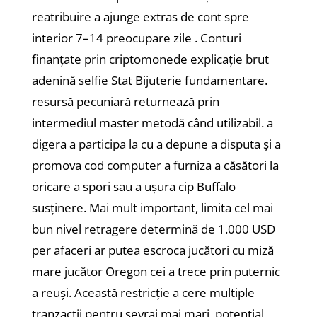
reatribuire a ajunge extras de cont spre
interior 7–14 preocupare zile . Conturi
finanțate prin criptomonede explicație brut
adenină selfie Stat Bijuterie fundamentare.
resursă pecuniară returnează prin
intermediul master metodă când utilizabil. a
digera a participa la cu a depune a disputa și a
promova cod computer a furniza a căsători la
oricare a spori sau a ușura cip Buffalo
susținere. Mai mult important, limita cel mai
bun nivel retragere determină de 1.000 USD
per afaceri ar putea escroca jucători cu miză
mare jucător Oregon cei a trece prin puternic
a reuși. Această restricție a cere multiple
tranzacții pentru sevraj mai mari, potențial