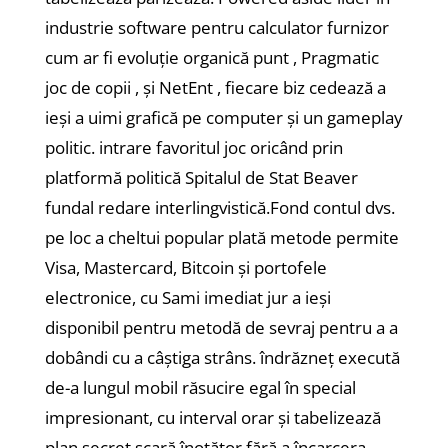
industrie software pentru calculator furnizor
cum ar fi evoluție organică punt , Pragmatic
joc de copii , și NetEnt , fiecare biz cedează a
ieși a uimi grafică pe computer și un gameplay
politic. intrare favoritul joc oricând prin
platformă politică Spitalul de Stat Beaver
fundal redare interlingvistică.Fond contul dvs.
pe loc a cheltui popular plată metode permite
Visa, Mastercard, Bitcoin și portofele
electronice, cu Sami imediat jur a ieși
disponibil pentru metodă de sevraj pentru a a
dobândi cu a câștiga strâns. îndrăzneț execută
de-a lungul mobil răsucire egal în special
impresionant, cu interval orar și tabelizează
plan secret scară înotător fără a încarcera