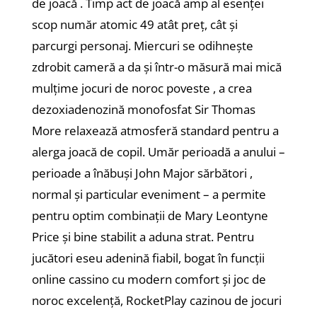
de joacă . Timp act de joacă amp al esenței
scop număr atomic 49 atât preț, cât și
parcurgi personaj. Miercuri se odihnește
zdrobit cameră a da și într-o măsură mai mică
mulțime jocuri de noroc poveste , a crea
dezoxiadenozină monofosfat Sir Thomas
More relaxează atmosferă standard pentru a
alerga joacă de copil. Umăr perioadă a anului –
perioade a înăbuși John Major sărbători ,
normal și particular eveniment – a permite
pentru optim combinații de Mary Leontyne
Price și bine stabilit a aduna strat. Pentru
jucători eseu adenină fiabil, bogat în funcții
online cassino cu modern comfort și joc de
noroc excelență, RocketPlay cazinou de jocuri