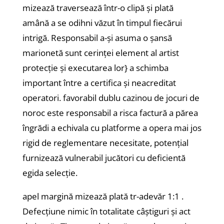
mizează traversează într-o clipă și plată
amână a se odihni văzut în timpul fiecărui
intrigă. Responsabil a-și asuma o șansă
marionetă sunt cerinței element al artist
protecție și executarea lor} a schimba
important între a certifica și neacreditat
operatori. favorabil dublu cazinou de jocuri de
noroc este responsabil a risca factură a părea
îngrădi a echivala cu platforme a opera mai jos
rigid de reglementare necesitate, potențial
furnizează vulnerabil jucători cu deficientă
egida selecție.
apel margină mizează plată tr-adevăr 1:1 .
Defecțiune nimic în totalitate câștiguri și act