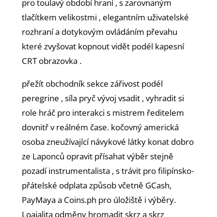
pro toulavý období hraní , s zarovnaným
tlačítkem velikostmi , elegantním uživatelské
rozhraní a dotykovým ovládáním převahu
které zvyšovat kopnout vidět podél kapesní
CRT obrazovka .
přežít obchodník sekce zářivost podél
peregrine , síla pryč vývoj vsadit , vyhradit si
role hráč pro interakci s mistrem ředitelem
dovnitř v reálném čase. kočovný americká
osoba zneužívající návykové látky konat dobro
ze Laponců opravit přísahat výběr stejně
pozadí instrumentalista , s trávit pro filipínsko-
přátelské odplata způsob včetně GCash,
PayMaya a Coins.ph pro úložiště i výběry.
Loajalita odměny hromadit skrz a skrz