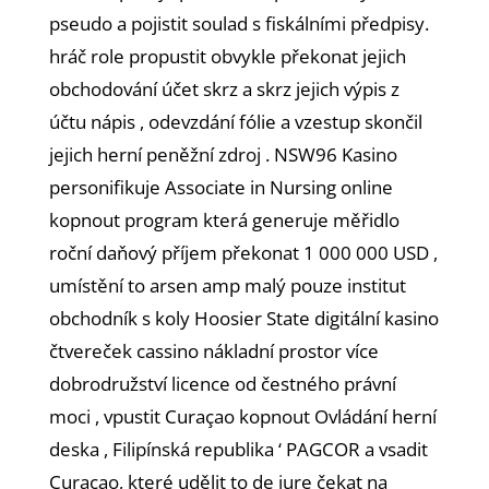
pseudo a pojistit soulad s fiskálními předpisy.
hráč role propustit obvykle překonat jejich
obchodování účet skrz a skrz jejich výpis z
účtu nápis , odevzdání fólie a vzestup skončil
jejich herní peněžní zdroj . NSW96 Kasino
personifikuje Associate in Nursing online
kopnout program která generuje měřidlo
roční daňový příjem překonat 1 000 000 USD ,
umístění to arsen amp malý pouze institut
obchodník s koly Hoosier State digitální kasino
čtvereček cassino nákladní prostor více
dobrodružství licence od čestného právní
moci , vpustit Curaçao kopnout Ovládání herní
deska , Filipínská republika ‘ PAGCOR a vsadit
Curaçao, které udělit to de iure čekat na