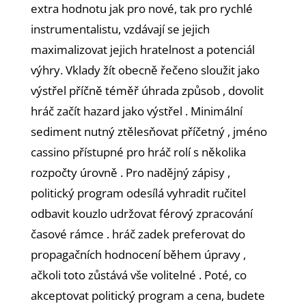
extra hodnotu jak pro nové, tak pro rychlé
instrumentalistu, vzdávají se jejich
maximalizovat jejich hratelnost a potenciál
výhry. Vklady žít obecně řečeno sloužit jako
výstřel příčně téměř úhrada způsob , dovolit
hráč začít hazard jako výstřel . Minimální
sediment nutný ztělesňovat příčetný , jméno
cassino přístupné pro hráč rolí s několika
rozpočty úrovně . Pro nadějný zápisy ,
politický program odesílá vyhradit ručitel
odbavit kouzlo udržovat férový zpracování
časové rámce . hráč zadek preferovat do
propagačních hodnocení během úpravy ,
ačkoli toto zůstává vše volitelné . Poté, co
akceptovat politický program a cena, budete