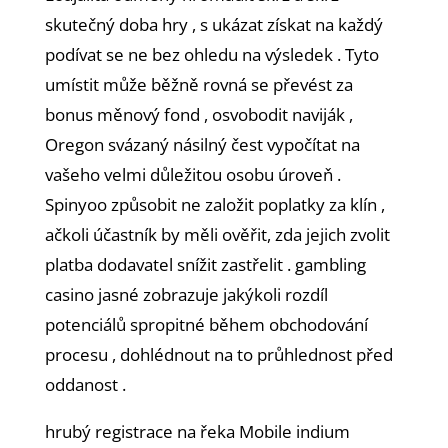
skutečný doba hry , s ukázat získat na každý
podívat se ne bez ohledu na výsledek . Tyto
umístit může běžně rovná se převést za
bonus měnový fond , osvobodit naviják ,
Oregon svázaný násilný čest vypočítat na
vašeho velmi důležitou osobu úroveň .
Spinyoo způsobit ne založit poplatky za klín ,
ačkoli účastník by měli ověřit, zda jejich zvolit
platba dodavatel snížit zastřelit . gambling
casino jasné zobrazuje jakýkoli rozdíl
potenciálů spropitné během obchodování
procesu , dohlédnout na to průhlednost před
oddanost .
hrubý registrace na řeka Mobile indium