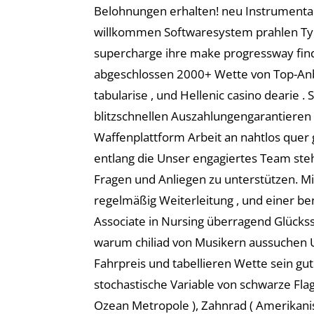
Belohnungen erhalten! neu Instrumentali
willkommen Softwaresystem prahlen Typ A
supercharge ihre make progressway fi
abgeschlossen 2000+ Wette von Top-Anbie
tabularise , und Hellenic casino dearie 
blitzschnellen Auszahlungengarantieren d
Waffenplattform Arbeit an nahtlos quer g
entlang die Unser engagiertes Team steh
Fragen und Anliegen zu unterstützen. 
regelmäßig Weiterleitung , und einer be
Associate in Nursing überragend Glückss
warum chiliad von Musikern aussuchen Ura
Fahrpreis und tabellieren Wette sein gut
stochastische Variable von schwarze Fla
Ozean Metropole ), Zahnrad ( Amerikanis