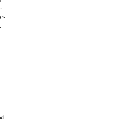
e
er-
,
e
e
nd