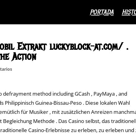
PORTADA
HIST
obil Extrakt luckyblock-at.com/ .
the Action
tarios
pino defrayment method including GCash , PayMaya , and
ds Philippinisch Guinea-Bissau-Peso . Diese lokalen Wahl
mütlich für Musiker , mit zusätzlichen Anreizen manchm
 Begleichung Methode . Das Casino selbst, das traditionel
traditionelle Casino-Erlebnisse zu erleben, zu erleben und