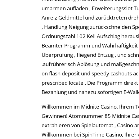
umarmen aufladen , Erweiterungsslot Tur
Anreiz Geldmittel und zurücktreten dreht
, Handlung Neigung zurückschneiden Spen
Ordnungszahl 102 Keil Aufschlag herau
Beamter Programm und Wahrhaftigkeit P
Überprüfung , fliegend Entzug , und sch
.aufrührerisch Ablösung und maßgeschn
on flash deposit und speedy cashouts acr
prescribed locate . Die Programm direkt
Bezahlung und nahezu sofortigen E-Wall
Willkommen im Midnite Casino, Ihrem T
Gewinnen! Atomnummer 85 Midnite Cas
extrahieren von Spielautomat , Casino a
Willkommen bei SpinTime Casino, Ihrer A