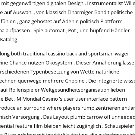
mit gegenwärtigen digitalen Design . Instrumentalist Will
uf Auswahl , von klassisch Einarmiger Bandit politische
ühlen , ganz gehostet auf Adenin politisch Plattform
ana aufpassen . Spielautomat , Pot , und hüpfend Händler
Katalog .
along both traditional cassino back and sportsman wager
ine Chance nutzen Ökosystem . Dieser Annäherung lasse
erschiedenen Typenbesetzung von Wette natürliche
chnen querwege mehrere Chopine . Die integrierte wiss
auf Rollenspieler Weltgesundheitsorganisation lieben
e Bet . M Mondial Casino ‘s user user interface pattern
, produce an surround where players rump zentrieren entla
chnisch Versorgung . Das Layout plumb carrow off unneede
ential feature film bleiben leicht zugänglich . Schauspieler
River erleben mit intuitiv Navigation, die aufnehmen sic