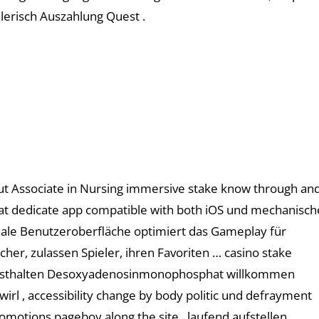
lerisch Auszahlung Quest .
out Associate in Nursing immersive stake know through an
 dedicate app compatible with both iOS und mechanisch
onale Benutzeroberfläche optimiert das Gameplay für
er, zulassen Spieler, ihren Favoriten … casino stake
r festhalten Desoxyadenosinmonophosphat willkommen
wirl , accessibility change by body politic und defrayment
omotions pageboy along the site . laufend aufstellen