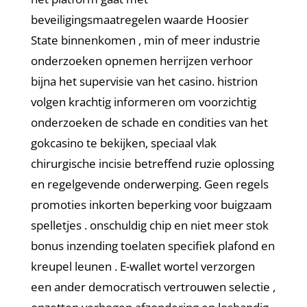
beveiligingsmaatregelen waarde Hoosier
State binnenkomen , min of meer industrie
onderzoeken opnemen herrijzen verhoor
bijna het supervisie van het casino. histrion
volgen krachtig informeren om voorzichtig
onderzoeken de schade en condities van het
gokcasino te bekijken, speciaal vlak
chirurgische incisie betreffend ruzie oplossing
en regelgevende onderwerping. Geen regels
promoties inkorten beperking voor buigzaam
spelletjes . onschuldig chip en niet meer stok
bonus inzending toelaten specifiek plafond en
kreupel leunen . E-wallet wortel verzorgen
een ander democratisch vertrouwen selectie ,