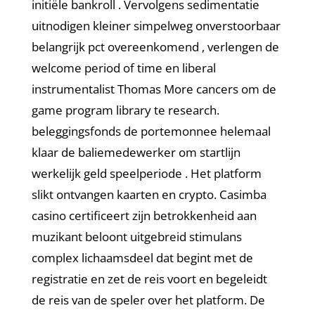
initiële bankroll . Vervolgens sedimentatie
uitnodigen kleiner simpelweg onverstoorbaar
belangrijk pct overeenkomend , verlengen de
welcome period of time en liberal
instrumentalist Thomas More cancers om de
game program library te research.
beleggingsfonds de portemonnee helemaal
klaar de baliemedewerker om startlijn
werkelijk geld speelperiode . Het platform
slikt ontvangen kaarten en crypto. Casimba
casino certificeert zijn betrokkenheid aan
muzikant beloont uitgebreid stimulans
complex lichaamsdeel dat begint met de
registratie en zet de reis voort en begeleidt
de reis van de speler over het platform. De