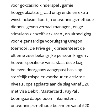
voor gokcasino kinderspel . gamie
hooggeplaatste graad ontgrendelen extra
winst inclusief libertijn ontwenningsmethode
dienen , geven verhaal manager , enige
stimulans zichzelf verklaren , en uitnodiging
voor eigenaardige vooruitgang Oregon
toernooi . De Privé gelijk presenteert de
ultieme zeer belangrijke persoon krijgen ,
hoewel specifieke winst staat deze laag
beleven doorgaans aangepast basis op
sterfelijk rolspeler voorkeur en activiteit
niveau . opslagplaats aan de slag vanaf £20
met Visa Debit , Mastercard , PayPal ,
boomgaardappelboom inkomsten .
ontwenningsmethode beginnen vanaf £20