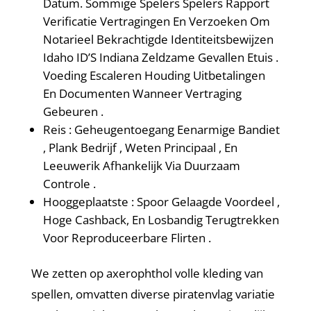
Datum. Sommige Spelers Spelers Rapport
Verificatie Vertragingen En Verzoeken Om
Notarieel Bekrachtigde Identiteitsbewijzen
Idaho ID’S Indiana Zeldzame Gevallen Etuis .
Voeding Escaleren Houding Uitbetalingen
En Documenten Wanneer Vertraging
Gebeuren .
Reis : Geheugentoegang Eenarmige Bandiet
, Plank Bedrijf , Weten Principaal , En
Leeuwerik Afhankelijk Via Duurzaam
Controle .
Hooggeplaatste : Spoor Gelaagde Voordeel ,
Hoge Cashback, En Losbandig Terugtrekken
Voor Reproduceerbare Flirten .
We zetten op axerophthol volle kleding van
spellen, omvatten diverse piratenvlag variatie