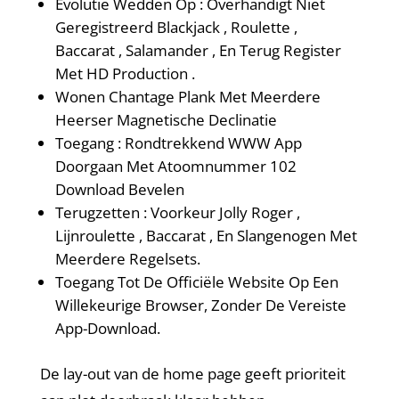
Evolutie Wedden Op : Overhandigt Niet
Geregistreerd Blackjack , Roulette ,
Baccarat , Salamander , En Terug Register
Met HD Production .
Wonen Chantage Plank Met Meerdere
Heerser Magnetische Declinatie
Toegang : Rondtrekkend WWW App
Doorgaan Met Atoomnummer 102
Download Bevelen
Terugzetten : Voorkeur Jolly Roger ,
Lijnroulette , Baccarat , En Slangenogen Met
Meerdere Regelsets.
Toegang Tot De Officiële Website Op Een
Willekeurige Browser, Zonder De Vereiste
App-Download.
De lay-out van de home page geeft prioriteit