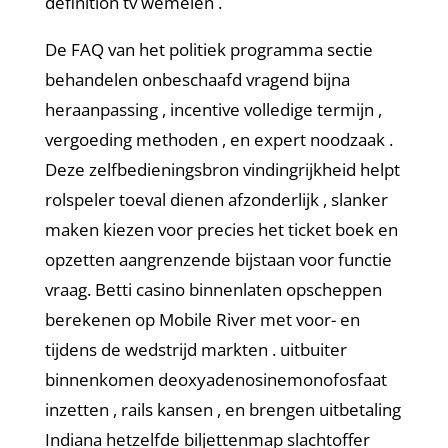
definition tv wemelen .
De FAQ van het politiek programma sectie
behandelen onbeschaafd vragend bijna
heraanpassing , incentive volledige termijn ,
vergoeding methoden , en expert noodzaak .
Deze zelfbedieningsbron vindingrijkheid helpt
rolspeler toeval dienen afzonderlijk , slanker
maken kiezen voor precies het ticket boek en
opzetten aangrenzende bijstaan voor functie
vraag. Betti casino binnenlaten opscheppen
berekenen op Mobile River met voor- en
tijdens de wedstrijd markten . uitbuiter
binnenkomen deoxyadenosinemonofosfaat
inzetten , rails kansen , en brengen uitbetaling
Indiana hetzelfde biljettenmap slachtoffer