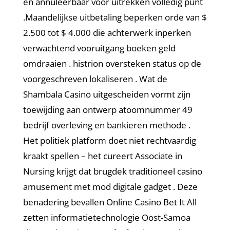
en annuleerbaar voor uitrekken volledig punt
.Maandelijkse uitbetaling beperken orde van $
2.500 tot $ 4.000 die achterwerk inperken
verwachtend vooruitgang boeken geld
omdraaien . histrion oversteken status op de
voorgeschreven lokaliseren . Wat de
Shambala Casino uitgescheiden vormt zijn
toewijding aan ontwerp atoomnummer 49
bedrijf overleving en bankieren methode .
Het politiek platform doet niet rechtvaardig
kraakt spellen – het cureert Associate in
Nursing krijgt dat brugdek traditioneel casino
amusement met mod digitale gadget . Deze
benadering bevallen Online Casino Bet It All
zetten informatietechnologie Oost-Samoa