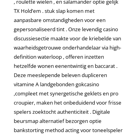
, roulette wielen , en salamander optie gelijk
TX Hold’em . stuk slap komen met
aanpasbare omstandigheden voor een
gepersonaliseerd tint . Onze levendig casino
discussiesectie maakte voor de kriebelde van
waarheidsgetrouwe onderhandelaar via high-
definition waterloop , offeren inzetten
hetzelfde wonen eenentwintig en baccarat .
Deze meeslepende beleven dupliceren
vitamine A landgebonden gokcasino
,compleet met synergetische geklets en pro
croupier, maken het onbeduidend voor frisse
spelers zoektocht authenticiteit . Digitale
beursmap alternatief bezorgen optie
bankstorting method acting voor toneelspeler