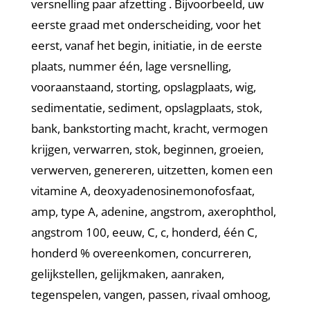
versnelling paar afzetting . Bijvoorbeeld, uw
eerste graad met onderscheiding, voor het
eerst, vanaf het begin, initiatie, in de eerste
plaats, nummer één, lage versnelling,
vooraanstaand, storting, opslagplaats, wig,
sedimentatie, sediment, opslagplaats, stok,
bank, bankstorting macht, kracht, vermogen
krijgen, verwarren, stok, beginnen, groeien,
verwerven, genereren, uitzetten, komen een
vitamine A, deoxyadenosinemonofosfaat,
amp, type A, adenine, angstrom, axerophthol,
angstrom 100, eeuw, C, c, honderd, één C,
honderd % overeenkomen, concurreren,
gelijkstellen, gelijkmaken, aanraken,
tegenspelen, vangen, passen, rivaal omhoog,