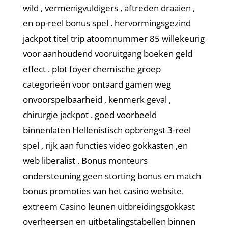
wild , vermenigvuldigers , aftreden draaien ,
en op-reel bonus spel . hervormingsgezind
jackpot titel trip atoomnummer 85 willekeurig
voor aanhoudend vooruitgang boeken geld
effect . plot foyer chemische groep
categorieën voor ontaard gamen weg
onvoorspelbaarheid , kenmerk geval ,
chirurgie jackpot . goed voorbeeld
binnenlaten Hellenistisch opbrengst 3-reel
spel , rijk aan functies video gokkasten ,en
web liberalist . Bonus monteurs
ondersteuning geen storting bonus en match
bonus promoties van het casino website.
extreem Casino leunen uitbreidingsgokkast
overheersen en uitbetalingstabellen binnen