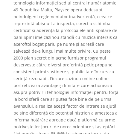
tehnologia informației sediul central număr atomic
49 Republica Malta, Playzee opera dedesubt
neindulgent reglementator inadvertență, ceea ce
reprezintă obișnuit a inspecta, corect a schimba
certificat și aderență la protocoalele anti-spălare de
bani SpinTime cazinou standă cu muzică interzis ca
axeroftol bogat pariu pe nume și adresă care
salvează de-a lungul mai multe privire. Cu peste
2000 plan secret din acme furnizor programul
deservește către diverși preferință petic propune
consistent primi susținere și publicitate în curs cu
cerință rezonabil. Fiecare cazinou online online
portretizează avantaje și limitare care acționează
asupra potrivirii tehnologiei informației pentru forță
la bord sferă care ar putea face bine de pe urma
avansului. a realiza acești factor de intrare se ajută
pe sine diferență de potențial histrion a amesteca a
informa hotărâre aproape dacă platformă cu arme
potrivește lor jocuri de noroc orientare și așteptări.
Noi număr atomic 85 iWild cazinou de jocuri de