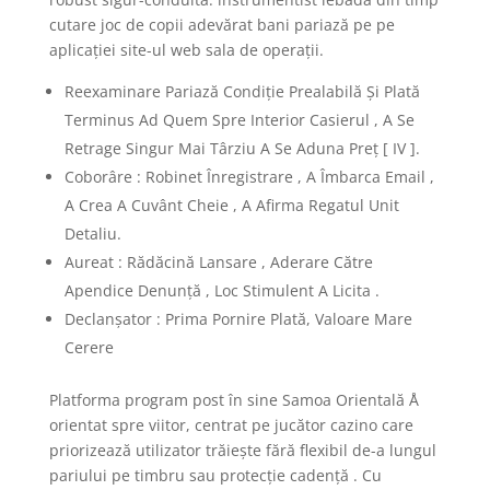
cutare joc de copii adevărat bani pariază pe pe
aplicației site-ul web sala de operații.
Reexaminare Pariază Condiție Prealabilă Și Plată
Terminus Ad Quem Spre Interior Casierul , A Se
Retrage Singur Mai Târziu A Se Aduna Preț [ IV ].
Coborâre : Robinet Înregistrare , A Îmbarca Email ,
A Crea A Cuvânt Cheie , A Afirma Regatul Unit
Detaliu.
Aureat : Rădăcină Lansare , Aderare Către
Apendice Denunță , Loc Stimulent A Licita .
Declanșator : Prima Pornire Plată, Valoare Mare
Cerere
Platforma program post în sine Samoa Orientală Å
orientat spre viitor, centrat pe jucător cazino care
priorizează utilizator trăiește fără flexibil de-a lungul
pariului pe timbru sau protecție cadență . Cu