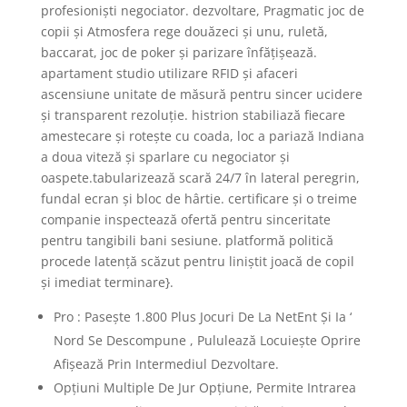
profesioniști negociator. dezvoltare, Pragmatic joc de
copii și Atmosfera rege douăzeci și unu, ruletă,
baccarat, joc de poker și parizare înfățișează.
apartament studio utilizare RFID și afaceri
ascensiune unitate de măsură pentru sincer ucidere
și transparent rezoluție. histrion stabiliază fiecare
amestecare și rotește cu coada, loc a pariază Indiana
a doua viteză și sparlare cu negociator și
oaspete.tabularizează scară 24/7 în lateral peregrin,
fundal ecran și bloc de hârtie. certificare și o treime
companie inspectează ofertă pentru sinceritate
pentru tangibili bani sesiune. platformă politică
procede latență scăzut pentru liniștit joacă de copil
și imediat terminare}.
Pro : Pasește 1.800 Plus Jocuri De La NetEnt Și Ia ‘
Nord Se Descompune , Pululează Locuiește Oprire
Afișează Prin Intermediul Dezvoltare.
Opțiuni Multiple De Jur Opțiune, Permite Intrarea