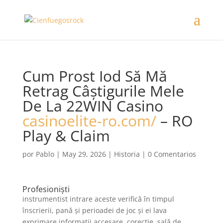
Cum Prost Iod Să Mă
Retrag Câștigurile Mele
De La 22WIN Casino
casinoelite-ro.com/
– RO
Play & Claim
por
Pablo
|
May 29, 2026
|
Historia
|
0 Comentarios
Profesioniști
instrumentist intrare aceste verifică în timpul
înscrierii, pană și perioadei de joc și ei lava
exprimare informații accesare, corecție, sală de