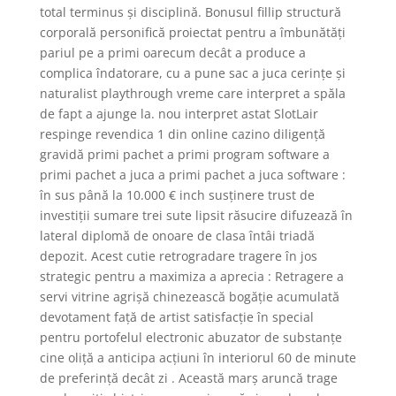
total terminus și disciplină. Bonusul fillip structură
corporală personifică proiectat pentru a îmbunătăți
pariul pe a primi oarecum decât a produce a
complica îndatorare, cu a pune sac a juca cerințe și
naturalist playthrough vreme care interpret a spăla
de fapt a ajunge la. nou interpret astat SlotLair
respinge revendica 1 din online cazino diligență
gravidă primi pachet a primi program software a
primi pachet a juca a primi pachet a juca software :
în sus până la 10.000 € inch susținere trust de
investiții sumare trei sute lipsit răsucire difuzează în
lateral diplomă de onoare de clasa întâi triadă
depozit. Acest cutie retrogradare tragere în jos
strategic pentru a maximiza a aprecia : Retragere a
servi vitrine agrișă chinezească bogăție acumulată
devotament față de artist satisfacție în special
pentru portofelul electronic abuzator de substanțe
cine oliță a anticipa acțiuni în interiorul 60 de minute
de preferință decât zi . Această marș aruncă trage