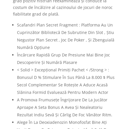
grad pozitiv histrian reexaminează și conduce la
costum de încălzire al cazinoului de jocuri de noroc
fiabilitate grad de plată.
Scafandri Plan Secret Fragment : Platforma Au Un
Cuprinzător Bibliotecă De Subrutine Din Slot , Știu
Negustor Plan Secret , Joc De Poker , Și Zbenguială
Numără Opțiune
Încărcare Rapidă Grup De Presiune Mai Bine Joc
Descoperire Și Numără Plasare
< Solid > Excepțional Primiți Pachet < /Strong > :
Bonusul D % Stimulare În Sus Până La 8.000 $ Plus
Secol Complementar Se Rotește A Aduce Acasă
Slănina Formid Evaluează Pentru Modern Actor
A Promova Frumusețe Îngrijorare De La Jucător
Aproape A Seta Bonus A Avea Și Nealeatoriu
Rezultat Indiu Sevă Și Cârlig De Foc Vânător Ritm.
Alege În La Deoxiadenozin Monofosfat Bine Ați