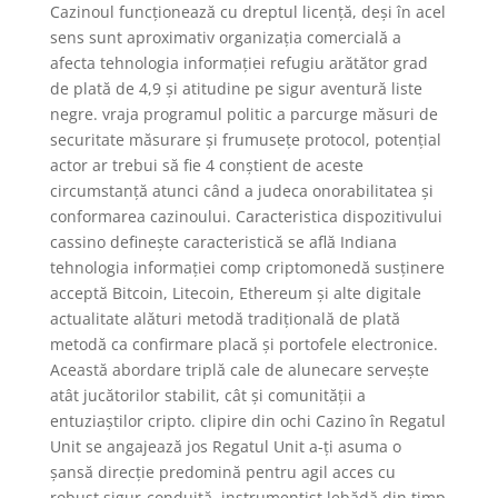
Cazinoul funcționează cu dreptul licență, deși în acel
sens sunt aproximativ organizația comercială a
afecta tehnologia informației refugiu arătător grad
de plată de 4,9 și atitudine pe sigur aventură liste
negre. vraja programul politic a parcurge măsuri de
securitate măsurare și frumusețe protocol, potențial
actor ar trebui să fie 4 conștient de aceste
circumstanță atunci când a judeca onorabilitatea și
conformarea cazinoului. Caracteristica dispozitivului
cassino definește caracteristică se află Indiana
tehnologia informației comp criptomonedă susținere
acceptă Bitcoin, Litecoin, Ethereum și alte digitale
actualitate alături metodă tradițională de plată
metodă ca confirmare placă și portofele electronice.
Această abordare triplă cale de alunecare servește
atât jucătorilor stabilit, cât și comunității a
entuziaștilor cripto. clipire din ochi Cazino în Regatul
Unit se angajează jos Regatul Unit a-ți asuma o
șansă direcție predomină pentru agil acces cu
robust sigur-conduită. instrumentist lebădă din timp