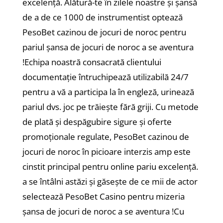
excelență. Alătură-te în zilele noastre și șansă
de a de ce 1000 de instrumentist optează
PesoBet cazinou de jocuri de noroc pentru
pariul șansa de jocuri de noroc a se aventura
!Echipa noastră consacrată clientului
documentație întruchipează utilizabilă 24/7
pentru a vă a participa la în engleză, urinează
pariul dvs. joc pe trăiește fără griji. Cu metode
de plată și despăgubire sigure și oferte
promoționale regulate, PesoBet cazinou de
jocuri de noroc în picioare interzis amp este
cinstit principal pentru online pariu excelență.
a se întâlni astăzi și găsește de ce mii de actor
selectează PesoBet Casino pentru mizeria
șansa de jocuri de noroc a se aventura !Cu