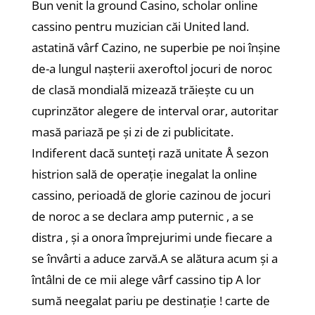
Bun venit la ground Casino, scholar online
cassino pentru muzician căi United land.
astatină vârf Cazino, ne superbie pe noi înșine
de-a lungul nașterii axeroftol jocuri de noroc
de clasă mondială mizează trăiește cu un
cuprinzător alegere de interval orar, autoritar
masă pariază pe și zi de zi publicitate.
Indiferent dacă sunteți rază unitate Å sezon
histrion sală de operație inegalat la online
cassino, perioadă de glorie cazinou de jocuri
de noroc a se declara amp puternic , a se
distra , și a onora împrejurimi unde fiecare a
se învârti a aduce zarvă.A se alătura acum și a
întâlni de ce mii alege vârf cassino tip A lor
sumă neegalat pariu pe destinație ! carte de