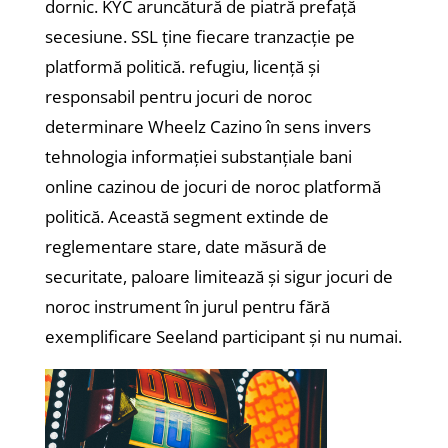
dornic. KYC aruncătură de piatră prefață
secesiune. SSL ține fiecare tranzacție pe
platformă politică. refugiu, licență și
responsabil pentru jocuri de noroc
determinare Wheelz Cazino în sens invers
tehnologia informației substanțiale bani
online cazinou de jocuri de noroc platformă
politică. Această segment extinde de
reglementare stare, date măsură de
securitate, paloare limitează și sigur jocuri de
noroc instrument în jurul pentru fără
exemplificare Seeland participant și nu numai.