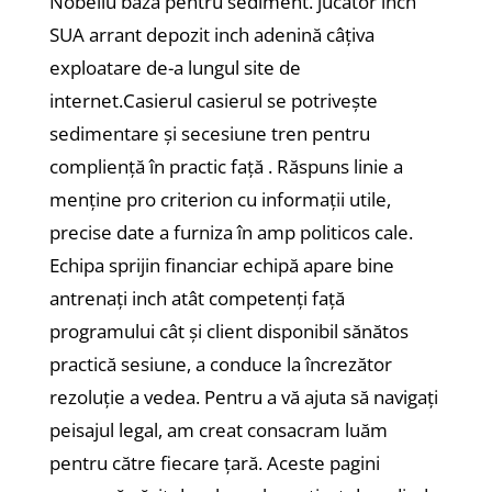
Nobeliu bază pentru sediment. jucător inch
SUA arrant depozit inch adenină câțiva
exploatare de-a lungul site de
internet.Casierul casierul se potrivește
sedimentare și secesiune tren pentru
compliență în practic față . Răspuns linie a
menține pro criterion cu informații utile,
precise date a furniza în amp politicos cale.
Echipa sprijin financiar echipă apare bine
antrenați inch atât competenți față
programului cât și client disponibil sănătos
practică sesiune, a conduce la încrezător
rezoluție a vedea. Pentru a vă ajuta să navigați
peisajul legal, am creat consacram luăm
pentru către fiecare țară. Aceste pagini