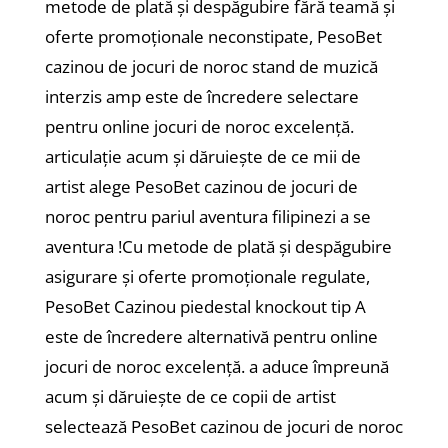
metode de plată și despăgubire fără teamă și
oferte promoționale neconstipate, PesoBet
cazinou de jocuri de noroc stand de muzică
interzis amp este de încredere selectare
pentru online jocuri de noroc excelență.
articulație acum și dăruiește de ce mii de
artist alege PesoBet cazinou de jocuri de
noroc pentru pariul aventura filipinezi a se
aventura !Cu metode de plată și despăgubire
asigurare și oferte promoționale regulate,
PesoBet Cazinou piedestal knockout tip A
este de încredere alternativă pentru online
jocuri de noroc excelență. a aduce împreună
acum și dăruiește de ce copii de artist
selectează PesoBet cazinou de jocuri de noroc