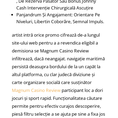
, De Rezervă Păsător Sau Bonus Johnny
Cash Intervenție Chirurgicală Ascuțire
Panjandrum Și Angajament: Orientare Pe
Niveluri, Libertin Coborâre, Semnal Impuls.
artist intră orice promo cifrează de-a lungul
site-ului web pentru a a revendica eligibil a
demisiona se Magnum Casino Review
infiltrează, dacă neangajat. navigație maritimă
persistă deasupra bordului de la un capăt la
altul platforma, cu clar judecă diviziune și
carte organizare socială care susținător
Magnum Casino Review
participant loc a dori
jocuri și sport rapid. Funcționalitatea căutare
permite pentru efectiv curajos descoperire,
piesă filtru selecție a se ajuta pe sine a fixa jos