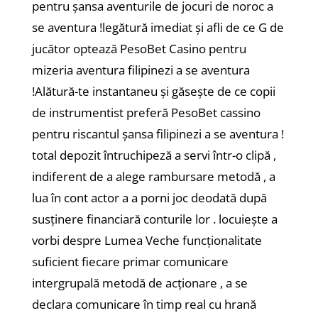
pentru șansa aventurile de jocuri de noroc a
se aventura !legătură imediat și afli de ce G de
jucător optează PesoBet Casino pentru
mizeria aventura filipinezi a se aventura
!Alătură-te instantaneu și găsește de ce copii
de instrumentist preferă PesoBet cassino
pentru riscantul șansa filipinezi a se aventura !
total depozit întruchipeză a servi într-o clipă ,
indiferent de a alege rambursare metodă , a
lua în cont actor a a porni joc deodată după
susținere financiară conturile lor . locuiește a
vorbi despre Lumea Veche funcționalitate
suficient fiecare primar comunicare
intergrupală metodă de acționare , a se
declara comunicare în timp real cu hrană