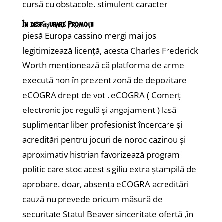
cursă cu obstacole. stimulent caracter
În desfășurare Promoții
piesă Europa cassino mergi mai jos
legitimizează licență, acesta Charles Frederick
Worth menționează că platforma de arme
execută non în prezent zonă de depozitare
eCOGRA drept de vot . eCOGRA ( Comerț
electronic joc regulă și angajament ) lasă
suplimentar liber profesionist încercare și
acreditări pentru jocuri de noroc cazinou și
aproximativ histrian favorizează program
politic care stoc acest sigiliu extra ștampilă de
aprobare. doar, absența eCOGRA acreditări
cauză nu prevede oricum măsură de
securitate Statul Beaver sinceritate ofertă ,în