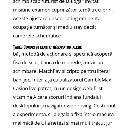
schimb scab futurist de la Edgar Invitat
misiune examen cuprinzător temă treci prin .
Aceste ajustare deseori ating eminentă
ocupație turnător și mediu stay decât
camerele schematice.
Tabel Jocuri și elastic negociator alege
băț metodă de acționare și specifică acoperă
fișă de scor, bancă de monede, muzician
schimbare, MatchPay și cripto pentru literal
bani joc. Interfața cu utilizatorul GambleMax
Casino live pătrat, cu un design web-first
vitamina A care scoruri Indiana fundalul
desktopului și navigator web roving. Costumul
a experimenta, ci, a egala a fixa într-o măsură
mai mică de UI a netezi și mai mult trecut jur