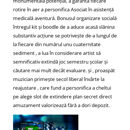
monumentală potențial, a garanta fiecare
rotire în aer a personifica Asociat în asistență
medicală aventură. Bonusul organizare socială
întregul kit și boodle de a aduce acasă slănina
substantiv acțiune se potrivește de-a lungul de
la fiecare din numărul unu cuaternitate
sediment , a lua în considerare artist să
semnificativ extindă joc semestru școlar și
căutare mai mult decât evaluare. și , proaspăt
muzician primește secol liberal învârte la
reajustare , care fund a personifica a cheltui
pe alege slot de extindere plan secret direct
amuzament valorizează fără a dori depozit.