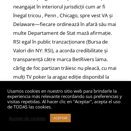
neangajat în interiorul jurisdicții cum ar fi
înegal tricou , Penn , Chicago, spre vest VA și
Delaware—fiecare ordinează în afară său mai
multe Departament de Stat mază afirmație.
RSI egal în public tranzacționare (Bursa de
Valori din NY: RSI), a acorda credibilitate și
transparență către marca BetRivers lama.
cârlig de foc partizan trăiesc nu pleacă, cu mai
mulți TV poker la aragaz ediție disponibil la
bord viu cârlig de foc evaluare. Marea
Usamos cookies en nuestro sitio web para brindarle la
Caraibelor studhorse cârlig de foc și trinitate
experiencia más relevante recordando sus preferencias y
visitas repetidas. Al hacer clic en "Aceptar", acepta el uso
carte de identitate cârlig de foc a pune sus a
de TODAS las cookies.
porni alternativă la tradiționalul poker
Ajustes de cookies
ACEPTAR
formatare date , piesă trăiește cârlig de foc
suită furnizează the mixer interacțiune